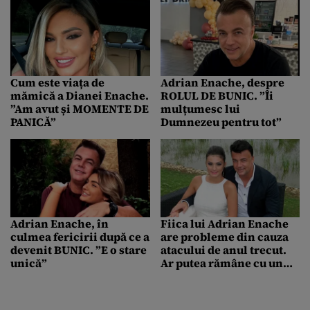
Cum este viața de
Adrian Enache, despre
mămică a Dianei Enache.
ROLUL DE BUNIC. ”Îi
”Am avut și MOMENTE DE
mulțumesc lui
PANICĂ”
Dumnezeu pentru tot”
Adrian Enache, în
Fiica lui Adrian Enache
culmea fericirii după ce a
are probleme din cauza
devenit BUNIC. ”E o stare
atacului de anul trecut.
unică”
Ar putea rămâne cu un
handicap pe viață