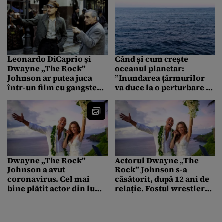
Leonardo DiCaprio și
Când și cum crește
Dwayne „The Rock”
oceanul planetar:
Johnson ar putea juca
”Inundarea țărmurilor
într-un film cu gangsteri,
va duce la o perturbare a
regizat de Martin
întregului sistem
Scorsese
economic și social
global”
Dwayne „The Rock”
Actorul Dwayne „The
Johnson a avut
Rock” Johnson s-a
coronavirus. Cel mai
căsătorit, după 12 ani de
bine plătit actor din lume
relație. Fostul wrestler
a dezvăluit drama
are doi copii cu iubita sa
familiei pe Instagram
– FOTO
(VIDEO)