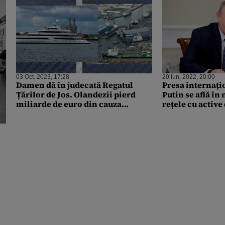
03 Oct. 2023, 17:28
20 Iun. 2022, 20:00
Damen dă în judecată Regatul
Presa internați
Țărilor de Jos. Olandezii pierd
Putin se află în
miliarde de euro din cauza
rețele cu active
sancțiunilor impuse Rusiei,
miliarde dolari
numai din iahturi
i s-ar fi oferit
iahturi și podgo