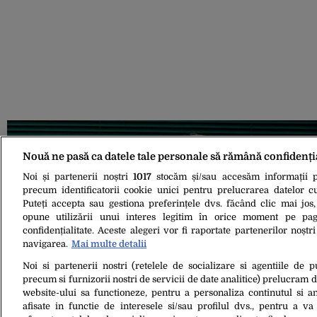
Nouă ne pasă ca datele tale personale să rămână confidenți
Noi și partenerii noștri
1017
stocăm și/sau accesăm informații pe
precum identificatorii cookie unici pentru prelucrarea datelor c
Puteți accepta sau gestiona preferințele dvs. făcând clic mai jos,
opune utilizării unui interes legitim în orice moment pe pag
confidențialitate. Aceste alegeri vor fi raportate partenerilor noștr
navigarea.
Mai multe detalii
Noi si partenerii nostri (retelele de socializare si agentiile de p
precum si furnizorii nostri de servicii de date analitice) prelucram 
website-ului sa functioneze, pentru a personaliza continutul si an
06 Apr. 2022, 15:18
afisate in functie de interesele si/sau profilul dvs., pentru a va 
Se teme de sărăcie! Miliardarul Abramovici cere câte u