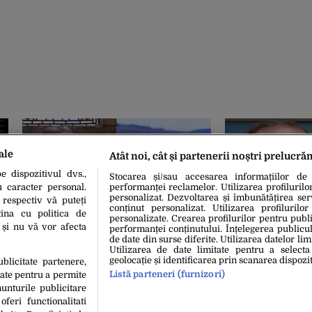
ale
Atât noi, cât și partenerii noștri prelucră
 dispozitivul dvs.,
Stocarea și/sau accesarea informațiilor de
u caracter personal.
performanței reclamelor. Utilizarea profilurilo
personalizat. Dezvoltarea și îmbunătățirea serv
 respectiv vă puteți
conținut personalizat. Utilizarea profilurilor
ina cu politica de
personalizate. Crearea profilurilor pentru publ
i și nu vă vor afecta
performanței conținutului. Înțelegerea publiculu
24 Mai 2021, 22:08
16 Iun. 2020, 09:08
Lovitură pentru Jeff Bezos. Nu mai
AVERE. Cel mai
de date din surse diferite. Utilizarea datelor lim
Utilizarea de date limitate pentru a selecta
e cel mai bogat om din lume: Cine
Marea Britanie: 
geolocație și identificarea prin scanarea dispozit
ublicitate partenere,
l-a devansat pe multimiliardarul
oligarhului vre
Listă parteneri (furnizori)
date pentru a permite
de la Amazon
sutele de milioa
unturile publicitare
oferi functionalitati
n