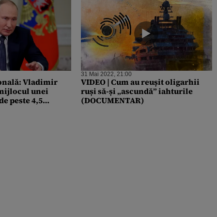
31 Mai 2022, 21:00
onală: Vladimir
VIDEO | Cum au reușit oligarhii
 mijlocul unei
ruși să-și „ascundă” iahturile
 de peste 4,5
(DOCUMENTAR)
. Președintelui rus
 numeroase palate,
rii