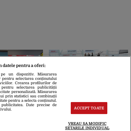
m datele pentru a oferi:
 pe un dispozitiv. Măsurarea
r pentru selectarea conținutului
iciilor. Crearea profilurilor de
 pentru selectarea publicității
icitate personalizată. Măsurarea
i prin statistici sau combinații
28 Aug. 2013, 10:06
 scump divorț din
Guvernul va acciza și vehiculele și
itate pentru a selecta conținutul.
 publicitatea. Date precise de
Fosta soție a
motoarele de peste 100 CP
ACCEPT TOATE
ivului.
a să pună mâna pe
destinate iahturilor
ne de lire sterline!
VREAU SA MODIFIC
SETARILE INDIVIDUAL