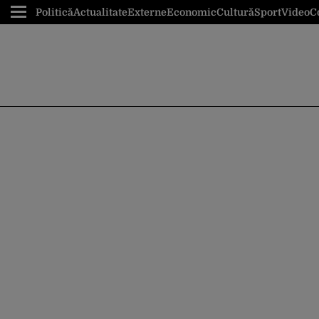
Politică
Actualitate
Externe
Economic
Cultură
Sport
Video
C