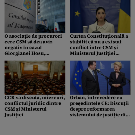
O asociație de procurori
Curtea Constituțională a
cere CSM să dea aviz
stabilit că nu a existat
negativ în cazul
conflict între CSM și
Giorgianei Hosu,
Ministerul Justiției
propusă ca șef DIICOT
condus de Birchall
CCR va discuta, miercuri,
Orban, întrevedere cu
conflictul juridic dintre
președintele CE: Discuții
CSM și Ministerul
despre reformarea
Justiției
sistemului de justiție din
România