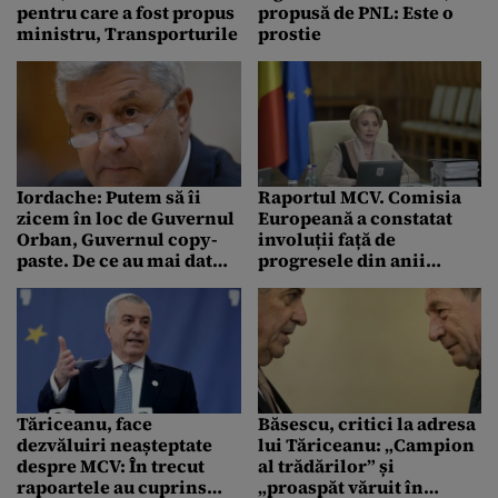
pentru care a fost propus
propusă de PNL: Este o
ministru, Transporturile
prostie
Iordache: Putem să îi
Raportul MCV. Comisia
zicem în loc de Guvernul
Europeană a constatat
Orban, Guvernul copy-
involuții față de
paste. De ce au mai dat
progresele din anii
jos PSD?
trecuți, sursă de
preocupare majoră
Tăriceanu, face
Băsescu, critici la adresa
dezvăluiri neașteptate
lui Tăriceanu: „Campion
despre MCV: În trecut
al trădărilor” și
rapoartele au cuprins
„proaspăt văruit în