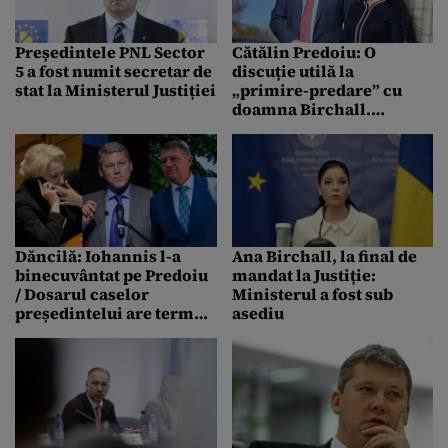
Președintele PNL Sector
Cătălin Predoiu: O
5 a fost numit secretar de
discuție utilă la
stat la Ministerul Justiției
„primire-predare” cu
doamna Birchall.
Urmează faza de
lămurire „cu propriile
simțuri”
Dăncilă: Iohannis l-a
Ana Birchall, la final de
binecuvântat pe Predoiu
mandat la Justiție:
/ Dosarul caselor
Ministerul a fost sub
președintelui are termen
asediu
12 noiembrie, între
tururi