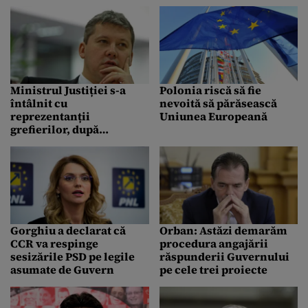
Guvernului de
politicieni”
menținerea SIIJ?
Ministrul Justiției s-a
Polonia riscă să fie
întâlnit cu
nevoită să părăsească
reprezentanții
Uniunea Europeană
grefierilor, după
protestele recente ale
acestora
Gorghiu a declarat că
Orban: Astăzi demarăm
CCR va respinge
procedura angajării
sesizările PSD pe legile
răspunderii Guvernului
asumate de Guvern
pe cele trei proiecte