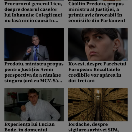
Procurorul general Licu,
Cătălin Predoiu, propus
despre dosarul caselor
ministru al Justiției, a
lui Iohannis: Colegii mei
primit aviz favorabil în
nu lasă nicio cauză în
comisiile din Parlament
nelucrare – VIDEO
Predoiu, ministru propus
Kovesi, despre Parchetul
pentru Justiție: Avem
European: Rezultatele
perspectiva de a rămâne
credibile vor apărea în
singura țară cu MCV. Să
doi-trei ani
abordăm pragmatic
subiectul / Unele dosare
privind magistrații au
stat mult deschise fără
soluții
Experiența lui Lucian
Iordache, despre
Bode, în domeniul
sigilarea arhivei SIPA,