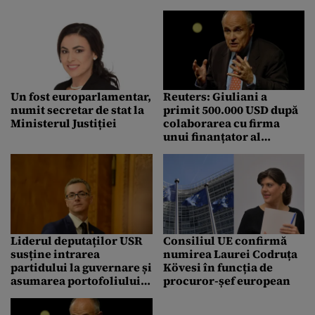
erori. Comisia să
opozant”
respecte legislația
românească
Un fost europarlamentar,
Reuters: Giuliani a
numit secretar de stat la
primit 500.000 USD după
Ministerul Justiției
colaborarea cu firma
unui finanțator al
campaniei Trump
Liderul deputaților USR
Consiliul UE confirmă
susține intrarea
numirea Laurei Codruța
partidului la guvernare și
Kövesi în funcția de
asumarea portofoliului
procuror-șef european
Justiției