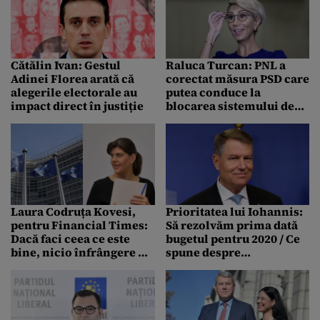
Cătălin Ivan: Gestul
Raluca Turcan: PNL a
Adinei Florea arată că
corectat măsura PSD care
alegerile electorale au
putea conduce la
impact direct în justiție
blocarea sistemului de
justiție
Laura Codruța Kovesi,
Prioritatea lui Iohannis:
pentru Financial Times:
Să rezolvăm prima dată
Dacă faci ceea ce este
bugetul pentru 2020 / Ce
bine, nicio înfrângere nu
spune despre
este definitivă
modificarea legilor
justiției