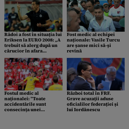
Rădoi a fost în situația lui
Fost medic al echipei
Eriksen la EURO 2008: „A
naționale: Vasile Turcu
trebuit să alerg după un
are șanse mici să-și
cărucior în afara
revină
stadionului”
Fostul medic al
Război total în FRF.
naționalei: ”Toate
Grave acuzații aduse
accidentările sunt
oficialilor federației și
consecința unei
lui Iordănescu
medicamentații
defectuoase”