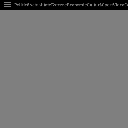
Politică
Actualitate
Externe
Economic
Cultură
Sport
Video
C