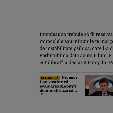
Întotdeauna trebuie să fii rezerva
miracolele sau minunile te mai po
de instabilitate psihică, care l-a
vorbit ultima dată acum 6 luni, 8
echilibrat”, a declarat Pompiliu 
Nicușor
ULTIMA ORĂ
Dan susține că
evaluarea Moody’s
demonstrează că
România a făcut pașii
00:18
necesari pentru a
menține încrederea
investitorilor: „Totuși,
perspectiva rămâne