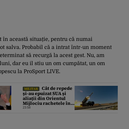
t în această situație, pentru că numai
t salva. Probabil că a intrat într-un moment
 determinat să recurgă la acest gest. Nu, am
 luni, dar eu il stiu un om cumpătat, un om
Popescu la ProSport LIVE.
Cât de repede
MILITAR
și-au epuizat SUA și
aliații din Orientul
Mijlociu rachetele în
conflictul cu Iranul
23:58