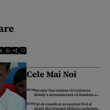
are
Cele Mai Noi
00:18
Nicușor Dan susține că evaluarea
Moody’s demonstrează că România a
făcut pașii necesari pentru a menține
încrederea investitorilor: „Totuși,
23:58
Cât de repede și-au epuizat SUA și
perspectiva rămâne rezervată”
aliații din Orientul Mijlociu rachetele