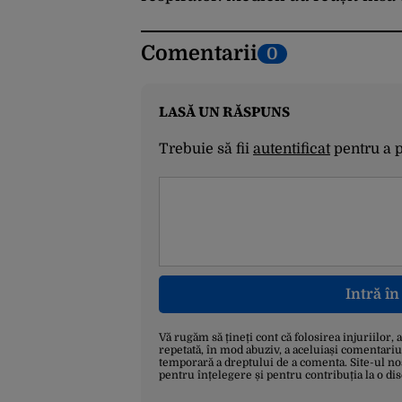
Comentarii
0
LASĂ UN RĂSPUNS
Trebuie să fii
autentificat
pentru a 
Intră î
Vă rugăm să țineți cont că folosirea injuriilor, 
repetată, în mod abuziv, a aceluiași comentariu
temporară a dreptului de a comenta. Site-ul no
pentru înțelegere și pentru contribuția la o di