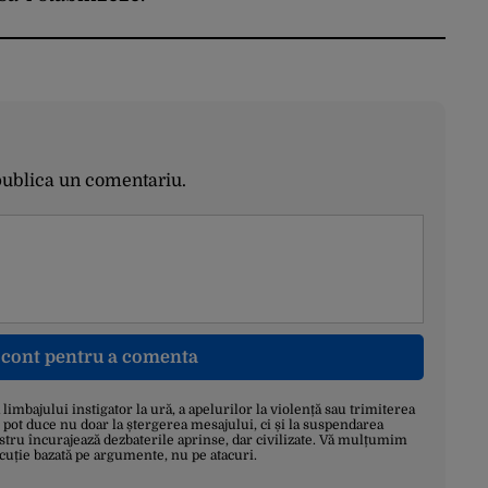
publica un comentariu.
n cont pentru a comenta
a limbajului instigator la ură, a apelurilor la violență sau trimiterea
 pot duce nu doar la ștergerea mesajului, ci și la suspendarea
stru încurajează dezbaterile aprinse, dar civilizate. Vă mulțumim
scuție bazată pe argumente, nu pe atacuri.