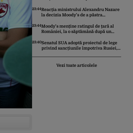
în conflictul cu Iranul
23:44
Reacția ministrului Alexandru Nazare
la decizia Moody’s de a păstra
România recomandată investitorilor:
„Este un răgaz, dar în niciun caz un
23:44
Moody’s menține ratingul de țară al
motiv de relaxare”
României, la o săptămână după un
raport similar al agenției Fitch. Lipsa
unui guvern cu puteri depline,
23:40
Senatul SUA adoptă proiectul de lege
principala vulnerabilitate din raport
privind sancțiunile împotriva Rusiei,
promovat de omul lui Trump
Vezi toate articolele