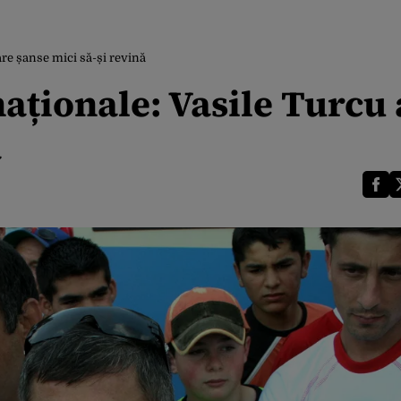
are șanse mici să-și revină
naționale: Vasile Turcu 
ă