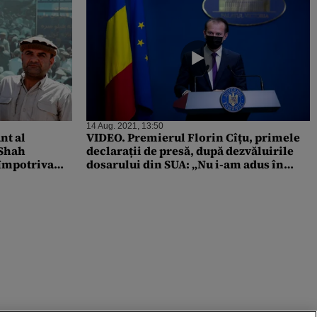
14 Aug. 2021, 13:50
nt al
VIDEO. Premierul Florin Cîțu, primele
 Shah
declarații de presă, după dezvăluirile
 împotriva
dosarului din SUA: „Nu i-am adus în
discuție domnului Klaus Iohannis acest
incident. Nu am considerat relevant. Nu
m-am gândit să-mi dau demisia”