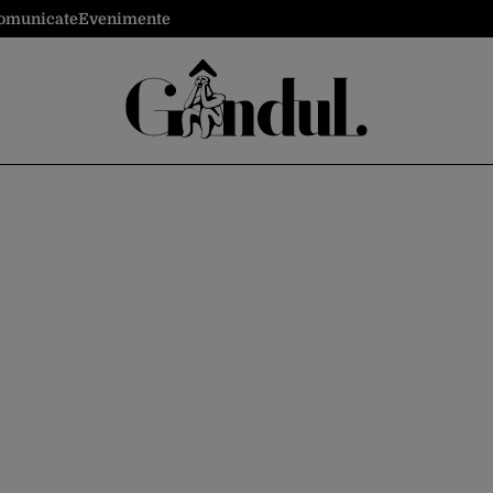
omunicate
Evenimente