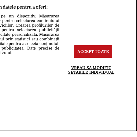
m datele pentru a oferi:
 pe un dispozitiv. Măsurarea
r pentru selectarea conținutului
iciilor. Crearea profilurilor de
 pentru selectarea publicității
icitate personalizată. Măsurarea
i prin statistici sau combinații
itate pentru a selecta conținutul.
 publicitatea. Date precise de
ACCEPT TOATE
ivului.
VREAU SA MODIFIC
SETARILE INDIVIDUAL
te
Termeni Și Condiții