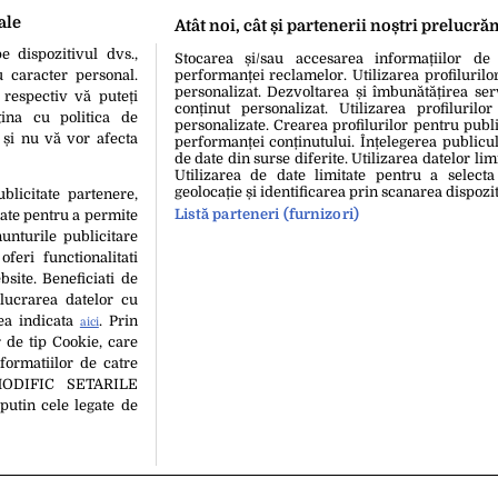
ale
Atât noi, cât și partenerii noștri prelucră
 dispozitivul dvs.,
Stocarea și/sau accesarea informațiilor de
u caracter personal.
performanței reclamelor. Utilizarea profilurilo
personalizat. Dezvoltarea și îmbunătățirea serv
 respectiv vă puteți
conținut personalizat. Utilizarea profilurilor
ina cu politica de
personalizate. Crearea profilurilor pentru publ
i și nu vă vor afecta
performanței conținutului. Înțelegerea publiculu
de date din surse diferite. Utilizarea datelor lim
Utilizarea de date limitate pentru a selecta
geolocație și identificarea prin scanarea dispozit
ublicitate partenere,
Listă parteneri (furnizori)
date pentru a permite
unturile publicitare
oferi functionalitati
bsite. Beneficiati de
lucrarea datelor cu
tea indicata
. Prin
aici
 de tip Cookie, care
 a confirmat infecția cu
formatiilor de catre
oțul meu a avut primul
MODIFIC SETARILE
i unul dintre copiii noștri”
putin cele legate de
hipa Editorială
Politica De Cookies
Politica De Confidențialita