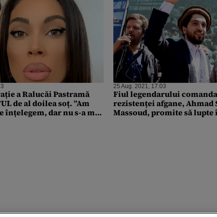
43
25 Aug. 2021, 17:03
ație a Ralucăi Pastramă
Fiul legendarului comanda
L de al doilea soț. ”Am
rezistenței afgane, Ahmad
e înțelegem, dar nu s-a mai
Massoud, promite să lupte
talibanilor în Afganistan