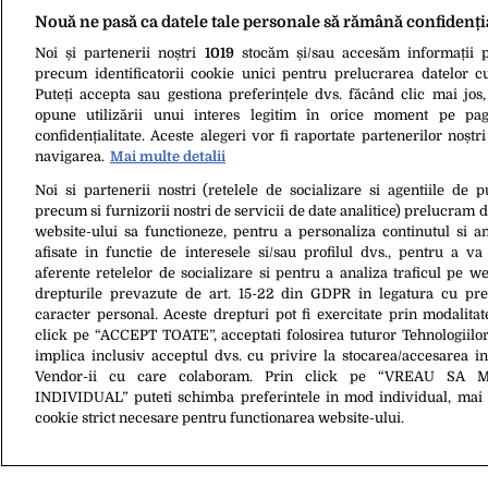
Nouă ne pasă ca datele tale personale să rămână confidenți
Noi și partenerii noștri
1019
stocăm și/sau accesăm informații pe
precum identificatorii cookie unici pentru prelucrarea datelor c
Puteți accepta sau gestiona preferințele dvs. făcând clic mai jos,
opune utilizării unui interes legitim în orice moment pe pag
confidențialitate. Aceste alegeri vor fi raportate partenerilor noștr
navigarea.
Mai multe detalii
Noi si partenerii nostri (retelele de socializare si agentiile de p
precum si furnizorii nostri de servicii de date analitice) prelucram 
website-ului sa functioneze, pentru a personaliza continutul si an
afisate in functie de interesele si/sau profilul dvs., pentru a va 
aferente retelelor de socializare si pentru a analiza traficul pe we
drepturile prevazute de art. 15-22 din GDPR in legatura cu pre
caracter personal. Aceste drepturi pot fi exercitate prin modalita
21 Apr. 2021, 20:07
20 Iul. 2020, 19:19
click pe “ACCEPT TOATE”, acceptati folosirea tuturor Tehnologiilor
VIDEO – Prima conferință de presă a
Andreea Esca
implica inclusiv acceptul dvs. cu privire la stocarea/accesarea in
noului ministru al Sănătății: „Avem o
Covid-19: „S
Vendor-ii cu care colaboram. Prin click pe “VREAU SA 
șansă istorică de a remedia o parte din
boala. Apoi ș
INDIVIDUAL” puteti schimba preferintele in mod individual, mai 
probleme”. Care sunt prioritățile Ioanei
cookie strict necesare pentru functionarea website-ului.
Mihăilă
Despre Noi
Contact
Ec