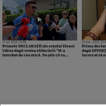
17 Iul. 2025, 15:08
20 Dec. 2023, 10:
Primele DECLARAȚII ale soțului Elenei
Prima declar
Udrea după vestea eliberării:”M-a
după DIVORȚU
întrebat de cea mică. Nu știe că va
încercat să n
ajunge mama ei acasă”
putut”