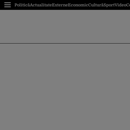
Politică
Actualitate
Externe
Economic
Cultură
Sport
Video
C