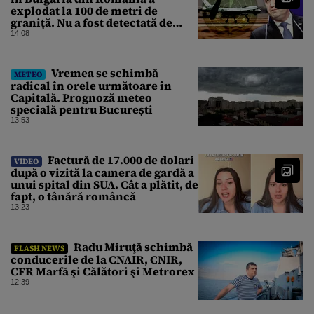
explodat la 100 de metri de
graniță. Nu a fost detectată de
radare. Reacția MApN
14:08
Vremea se schimbă
METEO
radical în orele următoare în
Capitală. Prognoză meteo
specială pentru București
13:53
Factură de 17.000 de dolari
VIDEO
după o vizită la camera de gardă a
unui spital din SUA. Cât a plătit, de
fapt, o tânără româncă
13:23
Radu Miruţă schimbă
FLASH NEWS
conducerile de la CNAIR, CNIR,
CFR Marfă şi Călători şi Metrorex
12:39