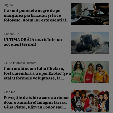
Digi24
Ce sunt punctele negre de pe
marginea parbrizului și la ce
folosesc. Rolul lor este esențial
pentru siguranța mașinii
Cancan.ro
ULTIMA ORĂ! A murit într-un
accident teribil!
Ce Se Întâmplă Doctore
Cum arată acum Julia Chelaru,
fosta membră a trupei Exotic! Și-a
etalat formele voluptoase, la
aproape 50 de ani
Ciao.ro
Poveştile de iubire care au rămas
doar o amintire! Imagini tari cu
Gina Pistol, Răzvan Fodor sau
Andra Măruţă şi foştii parteneri