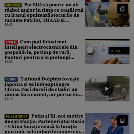
Pot SUA să poarte un alt
MILITAR
război major în timp ce conflictul
cu Iranul epuizează stocurile de
rachete Patriot, THAAD și
Tomahawk?
14:43
Cum poți folosi mai
UTILE
inteligent electrocasnicele din
gospodărie, pe timp de vară.
Ponturi pentru a le prelungi
durata de viață
14:38
Taifunul Dolphin lovește
VIDEO
Japonia și se îndreaptă spre
China. Zeci de mii de clădiri au
rămas fără curent, iar porturile
au fost închise
14:18
Putin și Xi, noi motive
FLASH NEWS
de satisfacție. Parteneriatul Rusia
– China funcționează la turație
maximă, schimburile comerciale