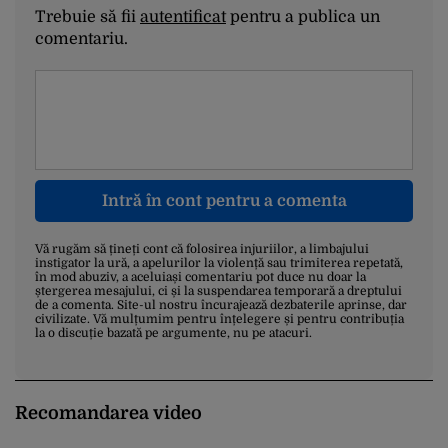
Trebuie să fii
autentificat
pentru a publica un
comentariu.
Intră în cont pentru a comenta
Vă rugăm să țineți cont că folosirea injuriilor, a limbajului
instigator la ură, a apelurilor la violență sau trimiterea repetată,
în mod abuziv, a aceluiași comentariu pot duce nu doar la
ștergerea mesajului, ci și la suspendarea temporară a dreptului
de a comenta. Site-ul nostru încurajează dezbaterile aprinse, dar
civilizate. Vă mulțumim pentru înțelegere și pentru contribuția
la o discuție bazată pe argumente, nu pe atacuri.
Recomandarea video