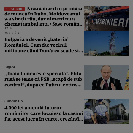
Nicu a murit în prima zi
TRAGEDIE
de muncă în Italia. Moldoveanul
s-a simțit rău, dar nimeni nu a
chemat ambulanța / Șase români,
anchetați
12:37
Mediafax
Bulgaria a devenit „bateria”
României. Cum fac vecinii
milioane când Dunărea scade și
Cernavodă produce puțin
Digi24
„Toată lumea este speriată”. Elita
rusă se teme că FSB „scapă de sub
control”, după ce Putin a extins
puterea serviciului
Cancan.ro
4.000 lei amendă tuturor
românilor care locuiesc la casă și
fac acest lucru în curte, crezând
că nu îi vede nimeni