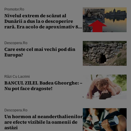
Promotor.ro
Nivelul extrem de scăzut al
Dunării a dus la o descoperire
rară. Era acolo de aproximativ 80
de ani
Descopera.ro
Care este cel mai vechi pod din
Europa?
Râzi Cu Lacrimi
BANCUL ZILEI. Badea Gheorghe: –
Nu pot face dragoste!
Descopera.ro
Un hormon al neanderthalienilor
are efecte vizibile la oamenii de
astăzi