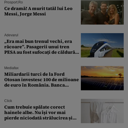
Prosport.ro
Ce dramă! A murit tatăl lui Leo
Messi, Jorge Messi
Adevarul
„Era mai bun trenul vechi, era
răcoare”. Pasagerii unui tren
PESA au fost sufocați de căldură
pe ruta București-Constanța
Mediafax
Miliardarii turci de la Ford
Otosan investesc 100 de milioane
de euro în România. Banca
Transilvania le acordă o
finanțare uriașă
Click
Cum trebuie spălate corect
hainele albe. Nu își vor mai
pierde niciodată strălucirea și
culoarea intensă