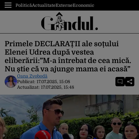
Politică
Actualitate
Externe
Economic
Primele DECLARAȚII ale soțului
Elenei Udrea după vestea
eliberării:”M-a întrebat de cea mică.
Nu știe că va ajunge mama ei acasă”
Oana Zvobodă
Publicat:
17.07.2025, 15:08
Actualizat:
17.07.2025, 15:48