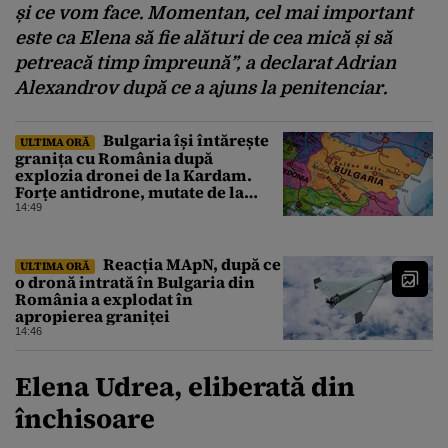
și ce vom face. Momentan, cel mai important
este ca Elena să fie alături de cea mică și să
petreacă timp împreună”, a declarat Adrian
Alexandrov după ce a ajuns la penitenciar.
Bulgaria își întărește
ULTIMA ORĂ
granița cu România după
explozia dronei de la Kardam.
Forțe antidrone, mutate de la
frontiera cu Turcia
14:49
Reacția MApN, după ce
ULTIMA ORĂ
o dronă intrată în Bulgaria din
România a explodat în
apropierea graniței
14:46
Elena Udrea, eliberată din
închisoare