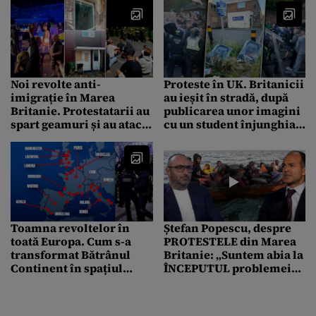
Noi revolte anti-
Proteste în UK. Britanicii
imigrație în Marea
au ieșit în stradă, după
Britanie. Protestatarii au
publicarea unor imagini
spart geamuri și au atacat
cu un student înjunghiat
locuințe
și arestat „din greșeală“.
Cum au fost induși în
eroare polițiștii
Toamna revoltelor în
Ștefan Popescu, despre
toată Europa. Cum s-a
PROTESTELE din Marea
transformat Bătrânul
Britanie: „Suntem abia la
Continent în spațiul
ÎNCEPUTUL problemei
nemulțumirilor. Harta
migrației. Aceasta se va
punctelor fierbinți. În
accentua”
România e “stabilitate