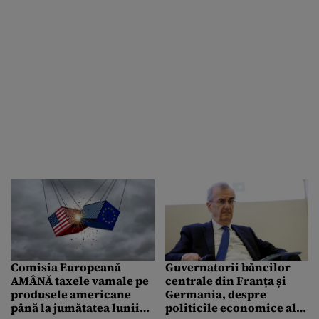
Comisia Europeană
Guvernatorii băncilor
AMÂNĂ taxele vamale pe
centrale din Franța și
produsele americane
Germania, despre
până la jumătatea lunii
politicile economice ale