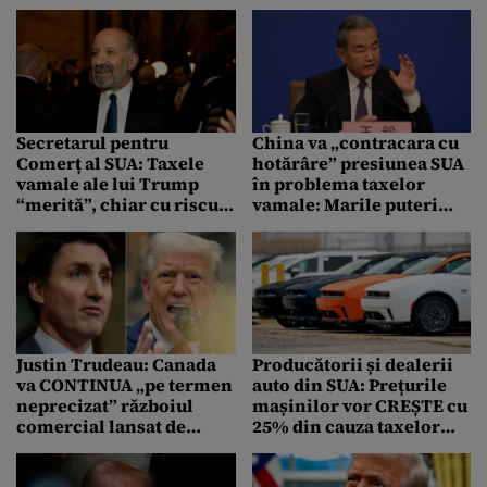
aprilie
lui Trump: „O
TRAGEDIE” și „economie
din casa GROAZEI”
Secretarul pentru
China va „contracara cu
Comerț al SUA: Taxele
hotărâre” presiunea SUA
vamale ale lui Trump
în problema taxelor
“merită”, chiar cu riscul
vamale: Marile puteri
unei RECESIUNI
„nu ar trebui să-i
INTIMIDEZE pe cei slabi”
Justin Trudeau: Canada
Producătorii și dealerii
va CONTINUA „pe termen
auto din SUA: Prețurile
neprecizat” războiul
mașinilor vor CREȘTE cu
comercial lansat de
25% din cauza taxelor
Statele Unite
vamale ale lui Donald
Trump pentru Canada și