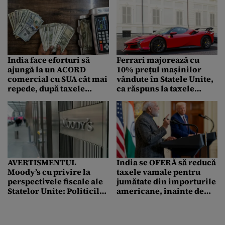
India face eforturi să
Ferrari majorează cu
ajungă la un ACORD
10% prețul mașinilor
comercial cu SUA cât mai
vândute în Statele Unite,
repede, după taxele
ca răspuns la taxele
vamale anunțate de
vamale impuse de
Donald Trump
Administrația TRUMP
AVERTISMENTUL
India se OFERĂ să reducă
Moody’s cu privire la
taxele vamale pentru
perspectivele fiscale ale
jumătate din importurile
Statelor Unite: Politicile
americane, înainte de
Administrației Trump ar
anunțul lui Donald
putea face mai mult rău
Trump privind taxele de
decât bine
pe 2 aprilie