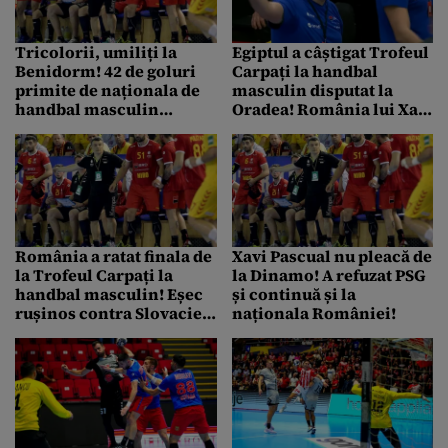
Tricolorii, umiliți la
Egiptul a câștigat Trofeul
Benidorm! 42 de goluri
Carpați la handbal
primite de naționala de
masculin disputat la
handbal masculin
Oradea! România lui Xavi
condusă de Xavi Pascual
Pascual a venit abia pe
trei
România a ratat finala de
Xavi Pascual nu pleacă de
la Trofeul Carpați la
la Dinamo! A refuzat PSG
handbal masculin! Eșec
și continuă și la
rușinos contra Slovaciei.
naționala României!
Cine va juca pentru
trofeu