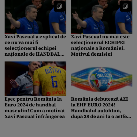
Xavi Pascual a explicat de
Xavi Pascual nu mai este
ce nu va mai fi
selecționerul ECHIPEI
selecționerul echipei
naționale a României.
naționale de HANDBAL
Motivul demisiei
masculin a României.
Cine îl înlocuiește
Eșec pentru România la
România debutează AZI
Euro 2024 de handbal
la EHF EURO 2024!
masculin! Cum a motivat
Handbalul autohton,
Xavi Pascual înfrângerea
după 28 de ani la o astfel
de întrecere