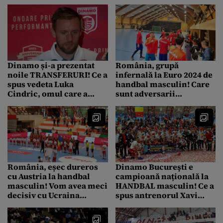
EXCLUSIV DINAMO,
antrenată de Xavi
miercuri, cu începere de
Pascual
la ora 21
Dinamo și-a prezentat
România, grupă
noile TRANSFERURI! Ce a
infernală la Euro 2024 de
spus vedeta Luka
handbal masculin! Care
Cindric, omul care a
sunt adversarii
câștigat de trei ori Liga
tricolorilor
Campionilor
România, eșec dureros
Dinamo Bucureşti e
cu Austria la handbal
campioană națională la
masculin! Vom avea meci
HANDBAL masculin! Ce a
decisiv cu Ucraina
spus antrenorul Xavi
tocmai în Germania
Pascual