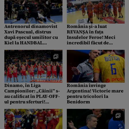
Antrenorul dinamovist
România și-a luat
Xavi Pascual, distrus
REVANȘA în fața
după eșecul umilitor cu
Insulelor Feroe! Meci
Kiel la HANDBAL
incredibil făcut de
masculin! „A jucat un
portarul Ionuț Iancu – 15
Porsche cu un Renault” |
parade reușite
FOTO & VIDEO
Dinamo, în Liga
România învinge
Campionilor: „Câinii” s-
Argentina! Victorie mare
au calificat în PLAY-OFF-
pentru tricolori la
ul pentru sferturi!
Benidorm
Urmează meciul de „foc”
cu PSG