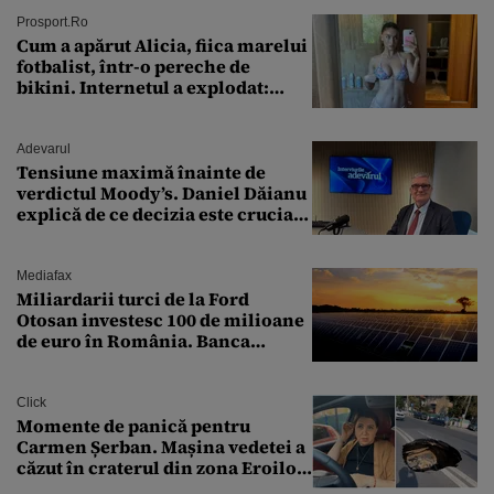
Prosport.ro
Cum a apărut Alicia, fiica marelui
fotbalist, într-o pereche de
bikini. Internetul a explodat:
„Zeiță superbă!”
Adevarul
Tensiune maximă înainte de
verdictul Moody’s. Daniel Dăianu
explică de ce decizia este crucială
pentru economia României
Mediafax
Miliardarii turci de la Ford
Otosan investesc 100 de milioane
de euro în România. Banca
Transilvania le acordă o
finanțare uriașă
Click
Momente de panică pentru
Carmen Șerban. Mașina vedetei a
căzut în craterul din zona Eroilor:
„M-am speriat foarte tare”