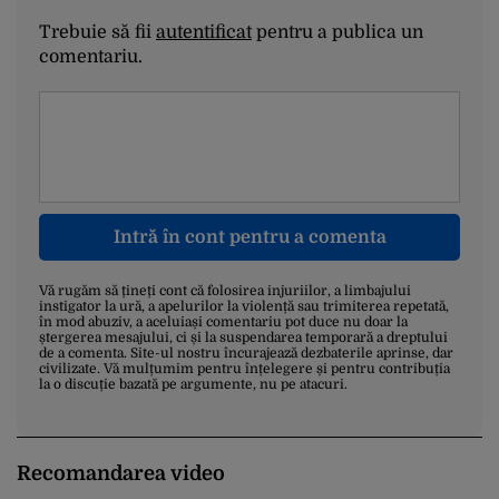
Trebuie să fii
autentificat
pentru a publica un
comentariu.
Intră în cont pentru a comenta
Vă rugăm să țineți cont că folosirea injuriilor, a limbajului
instigator la ură, a apelurilor la violență sau trimiterea repetată,
în mod abuziv, a aceluiași comentariu pot duce nu doar la
ștergerea mesajului, ci și la suspendarea temporară a dreptului
de a comenta. Site-ul nostru încurajează dezbaterile aprinse, dar
civilizate. Vă mulțumim pentru înțelegere și pentru contribuția
la o discuție bazată pe argumente, nu pe atacuri.
Recomandarea video