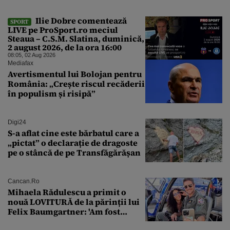
Ilie Dobre comentează
SPORT
LIVE pe ProSport.ro meciul
Steaua – C.S.M. Slatina, duminică,
2 august 2026, de la ora 16:00
08:05, 02 Aug 2026
Mediafax
Avertismentul lui Bolojan pentru
România: „Crește riscul recăderii
în populism și risipă”
Digi24
S-a aflat cine este bărbatul care a
„pictat” o declarație de dragoste
pe o stâncă de pe Transfăgărășan
Cancan.ro
Mihaela Rădulescu a primit o
nouă LOVITURĂ de la părinții lui
Felix Baumgartner: 'Am fost
ȘTEARSĂ complet din