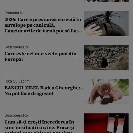
Andra Măruţă şi foştii parteneri
Promotor.ro
2026: Care e presiunea corectă în
anvelope pe caniculă.
Cauciucurile de iarnă pot să facă
explozie la peste 40°C?
Descopera.ro
Care este cel mai vechi pod din
Europa?
Râzi Cu Lacrimi
BANCUL ZILEI. Badea Gheorghe: –
Nu pot face dragoste!
Descopera.ro
Cum să-ți crești încrederea în
sine în situații toxice. Fraze și
acțiuni care chiar te pot ajuta