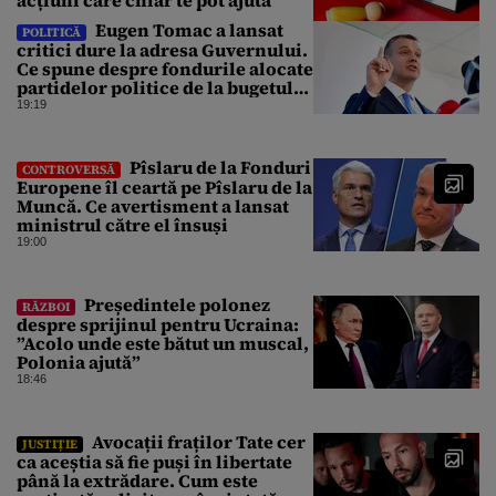
Eugen Tomac a lansat
POLITICĂ
critici dure la adresa Guvernului.
Ce spune despre fondurile alocate
partidelor politice de la bugetul
de stat
19:19
Pîslaru de la Fonduri
CONTROVERSĂ
Europene îl ceartă pe Pîslaru de la
Muncă. Ce avertisment a lansat
ministrul către el însuși
19:00
Președintele polonez
RĂZBOI
despre sprijinul pentru Ucraina:
”Acolo unde este bătut un muscal,
Polonia ajută”
18:46
Avocații fraților Tate cer
JUSTIȚIE
ca aceștia să fie puși în libertate
până la extrădare. Cum este