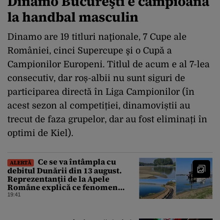
Dinamo Bucureşti e campioană
la handbal masculin
Dinamo are 19 titluri naţionale, 7 Cupe ale
României, cinci Supercupe şi o Cupă a
Campionilor Europeni. Titlul de acum e al 7-lea
consecutiv, dar roș-albii nu sunt siguri de
participarea directă în Liga Campionilor (în
acest sezon al competiției, dinamoviștii au
trecut de faza grupelor, dar au fost eliminați în
optimi de Kiel).
Ce se va întâmpla cu
ALERTĂ
debitul Dunării din 13 august.
Reprezentanții de la Apele
Române explică ce fenomen
urmează
19:41