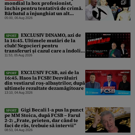
mondial la box profesionist,
închis pentru tentativă de crimă.
Bărbatul a înjunghiat un alt
interlop periculos
05:00, 06 Aug 2026
EXCLUSIV DINAMO, azi de
SPORT
la 16:45. Ultimele mutări de la
club! Negocieri pentru
transferuri și cazul care a îndoliat
Dinamo
11:53, 05 Aug 2026
EXCLUSIV FCSB, azi de la
SPORT
16:45. Haos la FCSB! Dezvăluiri
din vestiarul roș-albaștrilor, după
ultimele rezultate dezamăgitoare
13:10, 04 Aug 2026
Gigi Becali l-a pus la punct
SPORT
pe MM Stoica, după FCSB – Farul
2-2: „Frate, prieten, dar când te
faci de râs, trebuie să intervii”
08:53, 04 Aug 2026