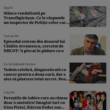
Digi24
Stânca vandalizată pe
Transfăgărășan. Ce le răspunde
un inspector de Poliție celor care
întreabă: „Dar ce a făcut?”
Cancan.ro
Episodul extrem din dosarul lui
Cătălin Avramescu, cercetat de
DIICOT: 'A plecat în pădure cu o
Ce Se Întâmplă Doctore
Vedeta celebră, diagnosticată cu
cancer pentru a doua oară, dar a
ales să păstreze totul secret. Boala
a fost descoperită la un control de
rutină
Ciao.ro
Poveştile de iubire care au rămas
doar o amintire! Imagini tari cu
Gina Pistol, Răzvan Fodor sau