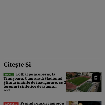
Citește Și
Fotbal pe acoperiș, la
SPORT
Timișoara. Cum arată Stadionul
Știința înainte de inaugurare, cu 2
terenuri sintetice deasupra
tribunei
17:19
Primul român campion
EXCLUSIV