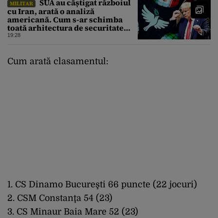
SUA au câștigat războiul
MILITAR
cu Iran, arată o analiză
americană. Cum s-ar schimba
toată arhitectura de securitate
din Orientul Mijlociu
19:28
Cum arată clasamentul:
1. CS Dinamo Bucureşti 66 puncte (22 jocuri)
2. CSM Constanţa 54 (23)
3. CS Minaur Baia Mare 52 (23)