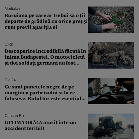
sărăntocii”
Mediafax
Buruiana pe care ar trebui să o ții
departe de grădină cu orice preț și
cum previi apariția ei
Click
Descoperire incredibilă făcută în
inima Budapestei. O motocicletă
și doi soldați germani au fost
găsiți în Dunăre
Digi24
Ce sunt punctele negre de pe
marginea parbrizului și la ce
folosesc. Rolul lor este esențial
pentru siguranța mașinii
Cancan.ro
ULTIMA ORĂ! A murit într-un
accident teribil!