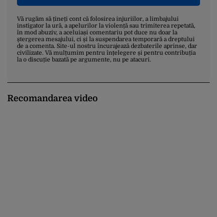
Vă rugăm să țineți cont că folosirea injuriilor, a limbajului
instigator la ură, a apelurilor la violență sau trimiterea repetată,
în mod abuziv, a aceluiași comentariu pot duce nu doar la
ștergerea mesajului, ci și la suspendarea temporară a dreptului
de a comenta. Site-ul nostru încurajează dezbaterile aprinse, dar
civilizate. Vă mulțumim pentru înțelegere și pentru contribuția
la o discuție bazată pe argumente, nu pe atacuri.
Recomandarea video