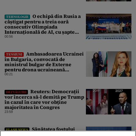
O echipă din Rusia a
TEHNOLOGIE
câștigat pentru a treia oară
consecutiv Olimpiada
Internațională de AI, cu șapte
medalii din aur și una de bronz
00:56
Ambasadoarea Ucrainei
TENSIUNI
în Bulgaria, convocată de
ministrul bulgar de Externe
pentru drona ucraineană
prăbușită în apropierea
00:21
infrastructurii critice
Reuters: Democrații
DEZVĂLUIRI
vor încerca să-l demită pe Trump
în cazul în care vor obține
majoritatea în Congres
23:59
Sănătatea fostului
FLASH NEWS
președinte american Joe Biden se