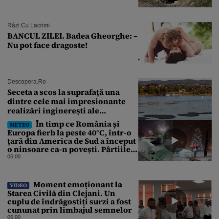
Râzi Cu Lacrimi
BANCUL ZILEI. Badea Gheorghe: –
Nu pot face dragoste!
Descopera.ro
Seceta a scos la suprafață una
dintre cele mai impresionante
realizări inginerești ale
Imperiului Roman
În timp ce România și
METEO
Europa fierb la peste 40°C, într-o
țară din America de Sud a început
o ninsoare ca-n povești. Pârtiile
s-au umplut de schiori
06:00
Moment emoționant la
VIDEO
Starea Civilă din Clejani. Un
cuplu de îndrăgostiți surzi a fost
cununat prin limbajul semnelor
06:00