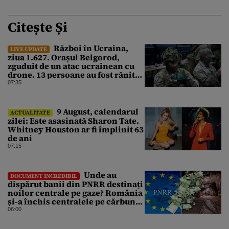
Citește Și
Război în Ucraina,
LIVE UPDATE
ziua 1.627. Orașul Belgorod,
zguduit de un atac ucrainean cu
drone. 13 persoane au fost rănite
și mai multe clădiri, incendiate
07:35
9 August, calendarul
ACTUALITATE
zilei: Este asasinată Sharon Tate.
Whitney Houston ar fi împlinit 63
de ani
07:15
Unde au
DOCUMENT INCREDIBIL
dispărut banii din PNRR destinați
noilor centrale pe gaze? România
și-a închis centralele pe cărbune
în ritm galopant, dar nu a pus
06:00
nimic în loc. 20 milioane de euro
s-au dus pe apa sâmbetei