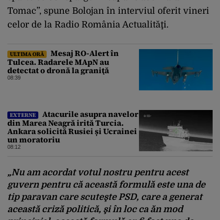
Tomac”, spune Bolojan în interviul oferit vineri
celor de la Radio România Actualităţi.
Mesaj RO-Alert în
ULTIMA ORĂ
Tulcea. Radarele MApN au
detectat o dronă la graniţă
08:39
Atacurile asupra navelor
EXTERNE
din Marea Neagră irită Turcia.
Ankara solicită Rusiei și Ucrainei
un moratoriu
08:12
„Nu am acordat votul nostru pentru acest
guvern pentru că această formulă este una de
tip paravan care scuteşte PSD, care a generat
această criză politică, şi în loc ca ăn mod