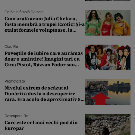
Ce Se Întâmplă Doctore
Cum arată acum Julia Chelaru,
fosta membră a trupei Exotic! Și-a
etalat formele voluptoase, la
aproape 50 de ani
Ciao.ro
Poveştile de iubire care au rămas
doar o amintire! Imagini tari cu
Gina Pistol, Răzvan Fodor sau
Andra Măruţă şi foştii parteneri
Promotor.ro
Nivelul extrem de scăzut al
Dunării a dus la o descoperire
rară. Era acolo de aproximativ 80
de ani
Descopera.ro
Care este cel mai vechi pod din
Europa?