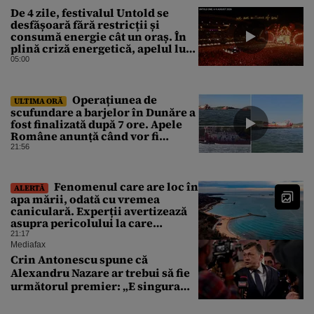
De 4 zile, festivalul Untold se
desfășoară fără restricții și
consumă energie cât un oraș. În
plină criză energetică, apelul lui
Bolojan de economisire a
05:00
energiei nu s-a auzit la Cluj, în
orașul condus de colegul de
partid, Emil Boc
Operațiunea de
ULTIMA ORĂ
scufundare a barjelor în Dunăre a
fost finalizată după 7 ore. Apele
Române anunță când vor fi
simțite efectele
21:56
Fenomenul care are loc în
ALERTĂ
apa mării, odată cu vremea
caniculară. Experții avertizează
asupra pericolului la care
oamenii pot fi expuși
21:17
Mediafax
Crin Antonescu spune că
Alexandru Nazare ar trebui să fie
următorul premier: „E singura
soluție”