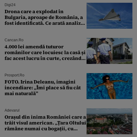
Digi24
Drona care a explodat în
Bulgaria, aproape de România, a
fost identificată. Ce arată analiza
preliminară a epavei
Cancan.ro
4.000 lei amendă tuturor
românilor care locuiesc la casă și
fac acest lucru în curte, crezând
că nu îi vede nimeni
Prosport.ro
FOTO. Irina Deleanu, imagini
incendiare: „Îmi place să fiu cât
mai naturală”
Adevarul
Orașul din inima României care a
trăit visul american. „Țara Oltului
rămâne numai cu bogații, cu
babele, cu moșnegii și cu