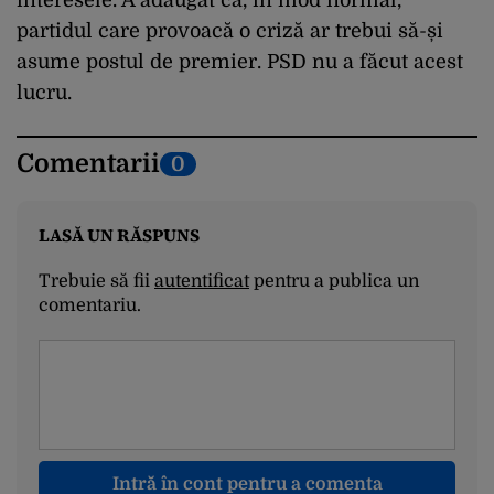
interesele. A adăugat că, în mod normal,
partidul care provoacă o criză ar trebui să-și
asume postul de premier. PSD nu a făcut acest
lucru.
Comentarii
0
LASĂ UN RĂSPUNS
Trebuie să fii
autentificat
pentru a publica un
comentariu.
Intră în cont pentru a comenta