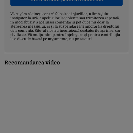
Vă rugăm să țineți cont că folosirea injuriilor, a limbajului
instigator la ură, a apelurilor la violență sau trimiterea repetată,
în mod abuziv, a aceluiași comentariu pot duce nu doar la
ștergerea mesajului, ci și la suspendarea temporară a dreptului
de a comenta. Site-ul nostru încurajează dezbaterile aprinse, dar
civilizate. Vă mulțumim pentru înțelegere și pentru contribuția
la o discuție bazată pe argumente, nu pe atacuri.
Recomandarea video