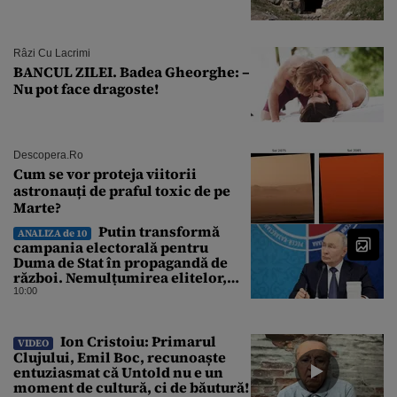
Râzi Cu Lacrimi
BANCUL ZILEI. Badea Gheorghe: –
Nu pot face dragoste!
Descopera.ro
Cum se vor proteja viitorii
astronauți de praful toxic de pe
Marte?
Putin transformă
ANALIZA de 10
campania electorală pentru
Duma de Stat în propagandă de
război. Nemulțumirea elitelor,
tratată cu indiferență la Kremlin
10:00
Ion Cristoiu: Primarul
VIDEO
Clujului, Emil Boc, recunoaște
entuziasmat că Untold nu e un
moment de cultură, ci de băutură!