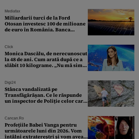
arme ne trebuie”
Mediafax
Miliardarii turci de la Ford
Otosan investesc 100 de milioane
de euro în România. Banca
Transilvania le acordă o
finanțare uriașă
Click
Monica Dascălu, de nerecunoscut
la 48 de ani. Cum arată după ce a
slăbit 10 kilograme. „Nu mă simt
bine în această perioadă”
Digi24
Stânca vandalizată pe
Transfăgărășan. Ce le răspunde
un inspector de Poliție celor care
întreabă: „Dar ce a făcut?”
Cancan.ro
Profețiile Babei Vanga pentru
următoarele luni din 2026. Vom
întâlni extratereștri și vom avea