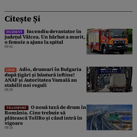
Citește Și
Incendiu devastator în
INCIDENT
județul Vâlcea. Un bărbat a murit,
o femeie a ajuns la spital
09:41
Adio, drumuri în Bulgaria
LEGE
după țigări și băutură ieftine!
ANAF și Autoritatea Vamală au
stabilit noi reguli
09:29
O nouă taxă de drum în
TRANSPORT
România. Cine trebuie să
plătească TollRo și când intră în
vigoare
09:15