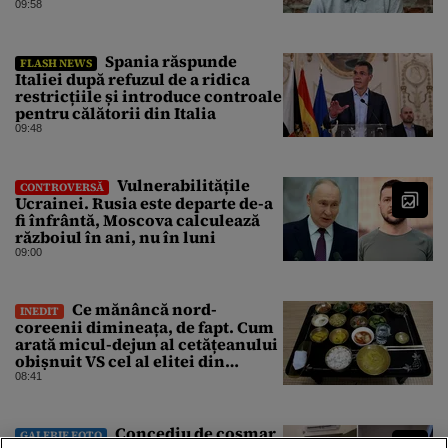
09:58
Spania răspunde
FLASH NEWS
Italiei după refuzul de a ridica
restricțiile și introduce controale
pentru călătorii din Italia
09:48
Vulnerabilitățile
CONTROVERSĂ
Ucrainei. Rusia este departe de-a
fi înfrântă, Moscova calculează
războiul în ani, nu în luni
09:00
Ce mănâncă nord-
INEDIT
coreenii dimineața, de fapt. Cum
arată micul-dejun al cetățeanului
obișnuit VS cel al elitei din
Phenian
08:41
Concediu de coșmar
GALERIE FOTO