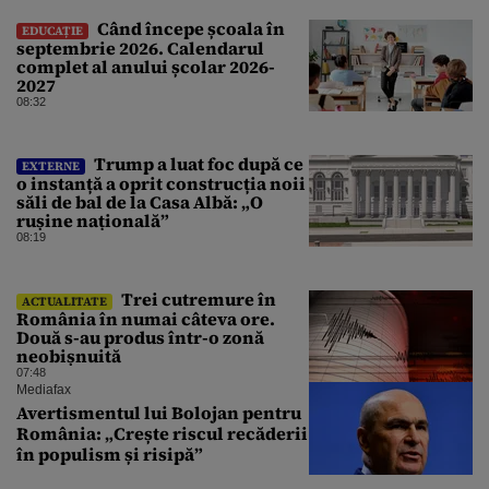
Când începe școala în
EDUCAȚIE
septembrie 2026. Calendarul
complet al anului școlar 2026-
2027
08:32
Trump a luat foc după ce
EXTERNE
o instanță a oprit construcția noii
săli de bal de la Casa Albă: „O
rușine națională”
08:19
Trei cutremure în
ACTUALITATE
România în numai câteva ore.
Două s-au produs într-o zonă
neobișnuită
07:48
Mediafax
Avertismentul lui Bolojan pentru
România: „Crește riscul recăderii
în populism și risipă”