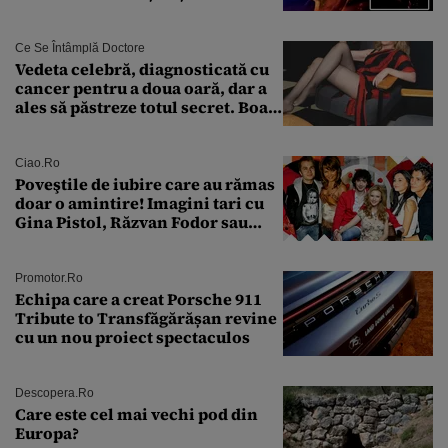
un nou conflict global
Ce Se Întâmplă Doctore
Vedeta celebră, diagnosticată cu
cancer pentru a doua oară, dar a
ales să păstreze totul secret. Boala
a fost descoperită la un control de
rutină
Ciao.ro
Poveştile de iubire care au rămas
doar o amintire! Imagini tari cu
Gina Pistol, Răzvan Fodor sau
Andra Măruţă şi foştii parteneri
Promotor.ro
Echipa care a creat Porsche 911
Tribute to Transfăgărășan revine
cu un nou proiect spectaculos
Descopera.ro
Care este cel mai vechi pod din
Europa?