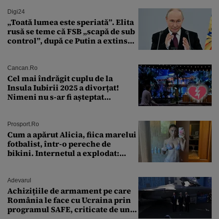
Digi24
„Toată lumea este speriată”. Elita
rusă se teme că FSB „scapă de sub
control”, după ce Putin a extins
puterea serviciului
Cancan.ro
Cel mai îndrăgit cuplu de la
Insula Iubirii 2025 a divorțat!
Nimeni nu s-ar fi așteptat
vreodată la așa ceva
Prosport.ro
Cum a apărut Alicia, fiica marelui
fotbalist, într-o pereche de
bikini. Internetul a explodat:
„Zeiță superbă!”
Adevarul
Achizițiile de armament pe care
România le face cu Ucraina prin
programul SAFE, criticate de un
expert în securitate: „Nu știm ce