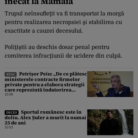
înecat la Mamaia
Trupul neînsufleţit va fi transportat la morgă
pentru realizarea necropsiei şi stabilirea cu
exactitate a cauzei decesului.
Poliţiştii au deschis dosar penal pentru
comiterea infracţiunii de ucidere din culpă.
Petrișor Peiu: „De ce plătesc
ATAC
ministerele contracte firmelor
private pentru a elabora strategii
care reprezintă îndatorirea
angajaților din minister?”
10:08
Sportul românesc este în
DECES
doliu. Alex Șuler a murit la numai
25 de ani
10:03