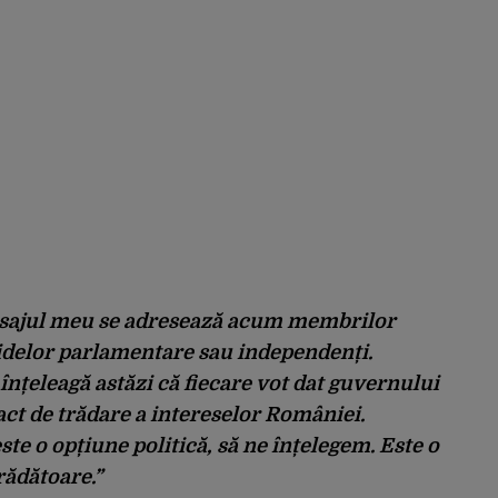
 mesajul meu se adresează acum membrilor
idelor parlamentare sau independenți.
nțeleagă astăzi că fiecare vot dat guvernului
act de trădare a intereselor României.
te o opțiune politică, să ne înțelegem. Este o
rădătoare.”