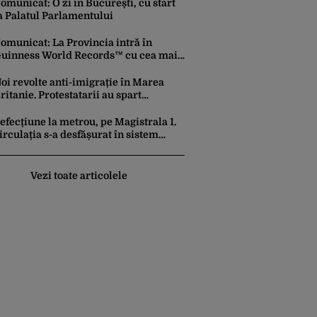
unt noii „băieți deștepți” din energie
omunicat: O zi în București, cu start
e la sud de Dunăre
a Palatul Parlamentului
omunicat: La Provincia intră în
uinness World Records™ cu cea mai
are porție de aripioare de pui servită
a un eveniment
oi revolte anti-imigrație în Marea
ritanie. Protestatarii au spart
eamuri și au atacat locuințe
efecțiune la metrou, pe Magistrala 1.
irculația s-a desfășurat în sistem
endulă
Vezi toate articolele