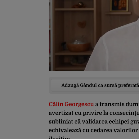
Adaugă Gândul ca sursă preferată
Călin Georgescu
a transmis dumi
avertizat cu privire la consecinț
subliniat că validarea echipei gu
echivalează cu cedarea valorilor 
ilegitim.