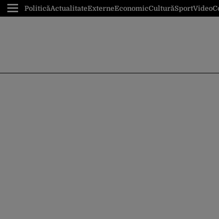
Politică
Actualitate
Externe
Economic
Cultură
Sport
Video
C