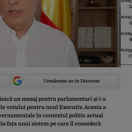
s
10:49
C
d
l
10:44
C
G
m
l
10:42
N
B
g
10:41
D
C
p
Urmărește-ne în Discover
nică un mesaj pentru parlamentari și i-a
ele votului pentru noul Executiv. Acesta a
vernamentale în contextul politic actual
în fața unui sistem pe care îl consideră