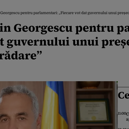
 Georgescu pentru parlamentari: „Fiecare vot dat guvernului unui președi
lin Georgescu pentru p
at guvernului unui preș
trădare”
Ce
11:00
C
a
l