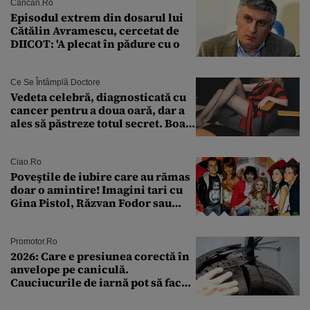
Cancan.ro
Episodul extrem din dosarul lui
Cătălin Avramescu, cercetat de
DIICOT: 'A plecat în pădure cu o
Ce Se Întâmplă Doctore
Vedeta celebră, diagnosticată cu
cancer pentru a doua oară, dar a
ales să păstreze totul secret. Boala
a fost descoperită la un control de
rutină
Ciao.ro
Poveştile de iubire care au rămas
doar o amintire! Imagini tari cu
Gina Pistol, Răzvan Fodor sau
Andra Măruţă şi foştii parteneri
Promotor.ro
2026: Care e presiunea corectă în
anvelope pe caniculă.
Cauciucurile de iarnă pot să facă
explozie la peste 40°C?