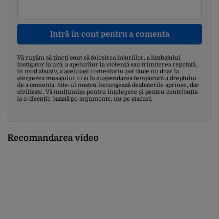
Intră în cont pentru a comenta
Vă rugăm să țineți cont că folosirea injuriilor, a limbajului
instigator la ură, a apelurilor la violență sau trimiterea repetată,
în mod abuziv, a aceluiași comentariu pot duce nu doar la
ștergerea mesajului, ci și la suspendarea temporară a dreptului
de a comenta. Site-ul nostru încurajează dezbaterile aprinse, dar
civilizate. Vă mulțumim pentru înțelegere și pentru contribuția
la o discuție bazată pe argumente, nu pe atacuri.
Recomandarea video