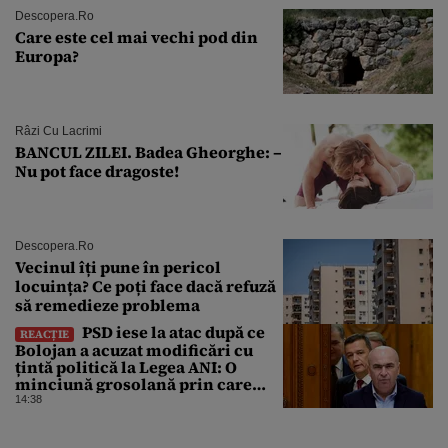
Descopera.ro
Care este cel mai vechi pod din
Europa?
Râzi Cu Lacrimi
BANCUL ZILEI. Badea Gheorghe: –
Nu pot face dragoste!
Descopera.ro
Vecinul îți pune în pericol
locuința? Ce poți face dacă refuză
să remedieze problema
PSD iese la atac după ce
REACȚIE
Bolojan a acuzat modificări cu
țintă politică la Legea ANI: O
minciună grosolană prin care
încearcă să acopere culpa PNL-
14:38
USR