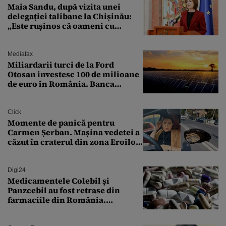
Maia Sandu, după vizita unei
delegației talibane la Chișinău:
„Este rușinos că oameni cu
funcții înalte nu se
documentează”
Mediafax
Miliardarii turci de la Ford
Otosan investesc 100 de milioane
de euro în România. Banca
Transilvania le acordă o
finanțare uriașă
Click
Momente de panică pentru
Carmen Șerban. Mașina vedetei a
căzut în craterul din zona Eroilor:
„M-am speriat foarte tare”
Digi24
Medicamentele Colebil și
Panzcebil au fost retrase din
farmaciile din România.
Explicația dată de Agenția
Națională a Medicamentului