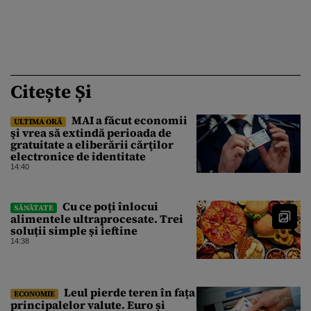
Citește Și
MAI a făcut economii
ULTIMA ORĂ
şi vrea să extindă perioada de
gratuitate a eliberării cărţilor
electronice de identitate
14:40
Cu ce poți înlocui
SĂNĂTATE
alimentele ultraprocesate. Trei
soluții simple și ieftine
14:38
Leul pierde teren în fața
ECONOMIE
principalelor valute. Euro și