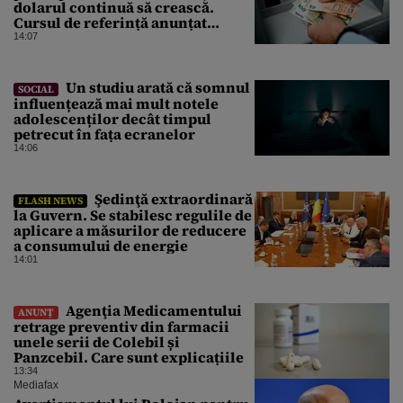
dolarul continuă să crească.
Cursul de referință anunțat
pentru vineri de BNR
14:07
Un studiu arată că somnul
SOCIAL
influențează mai mult notele
adolescenților decât timpul
petrecut în fața ecranelor
14:06
Şedinţă extraordinară
FLASH NEWS
la Guvern. Se stabilesc regulile de
aplicare a măsurilor de reducere
a consumului de energie
14:01
Agenţia Medicamentului
ANUNȚ
retrage preventiv din farmacii
unele serii de Colebil și
Panzcebil. Care sunt explicațiile
13:34
Mediafax