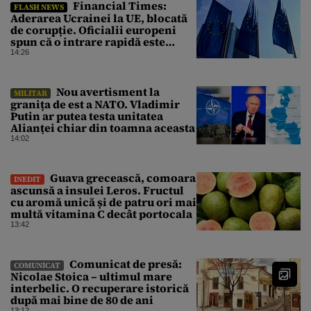
Financial Times:
FLASH NEWS
Aderarea Ucrainei la UE, blocată
de corupție. Oficialii europeni
spun că o intrare rapidă este
imposibilă
14:26
Nou avertisment la
MILITAR
granița de est a NATO. Vladimir
Putin ar putea testa unitatea
Alianței chiar din toamna aceasta
14:02
Guava grecească, comoara
INEDIT
ascunsă a insulei Leros. Fructul
cu aromă unică și de patru ori mai
multă vitamina C decât portocala
13:42
Comunicat de presă:
COMUNICAT
Nicolae Stoica – ultimul mare
interbelic. O recuperare istorică
după mai bine de 80 de ani
13:12