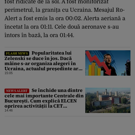
fost ridicate de la sol. A fost monitorizat
perimetrul, la granița cu Ucraina. Mesajul Ro-
Alert a fost emis la ora 00:02. Alerta aeriană a
încetat la ora 01:11. Cele două aeronave s-au
întors în bază, la ora 01:44.
Popularitatea lui
FLASH NEWS
Zelenski se duce în jos. Dacă
mâine s-ar organiza alegeri în
Ucraina, actualul președinte ar
pierde categoric în turul al doilea
15:05
Se închide una dintre
NEWS ALERT
cele mai importante Centrale din
București. Cum explică ELCEN
oprirea activității la CET
Grozăvești
14:46