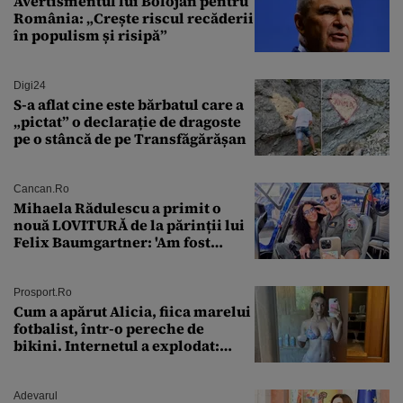
Avertismentul lui Bolojan pentru
România: „Crește riscul recăderii
în populism și risipă”
Digi24
S-a aflat cine este bărbatul care a
„pictat” o declarație de dragoste
pe o stâncă de pe Transfăgărășan
Cancan.ro
Mihaela Rădulescu a primit o
nouă LOVITURĂ de la părinții lui
Felix Baumgartner: 'Am fost
ȘTEARSĂ complet din
Prosport.ro
Cum a apărut Alicia, fiica marelui
fotbalist, într-o pereche de
bikini. Internetul a explodat:
„Zeiță superbă!”
Adevarul