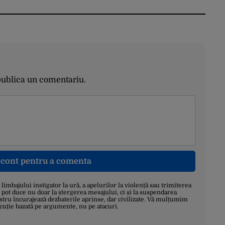
publica un comentariu.
n cont pentru a comenta
a limbajului instigator la ură, a apelurilor la violență sau trimiterea
 pot duce nu doar la ștergerea mesajului, ci și la suspendarea
stru încurajează dezbaterile aprinse, dar civilizate. Vă mulțumim
scuție bazată pe argumente, nu pe atacuri.