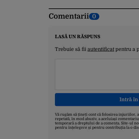
Comentarii
0
LASĂ UN RĂSPUNS
Trebuie să fii
autentificat
pentru a 
Intră î
Vă rugăm să țineți cont că folosirea injuriilor, 
repetată, în mod abuziv, a aceluiași comentariu
temporară a dreptului de a comenta. Site-ul no
pentru înțelegere și pentru contribuția la o di