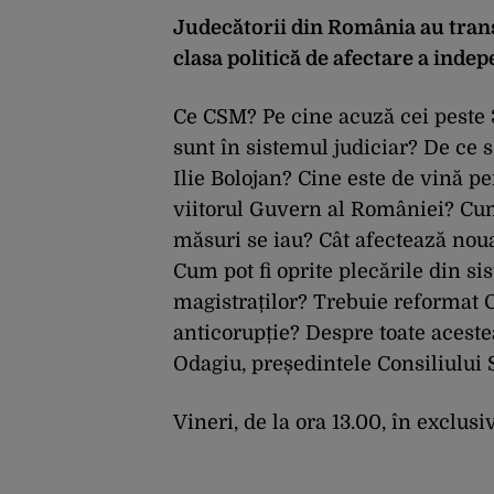
Judecătorii din România au trans
clasa politică de afectare a inde
Ce CSM? Pe cine acuză cei peste
sunt în sistemul judiciar? De ce s
Ilie Bolojan? Cine este de vină pe
viitorul Guvern al României? Cum 
măsuri se iau? Cât afectează noua
Cum pot fi oprite plecările din si
magistraților? Trebuie reformat 
anticorupție? Despre toate aceste
Odagiu, președintele Consiliului S
Vineri, de la ora 13.00, în exclusi