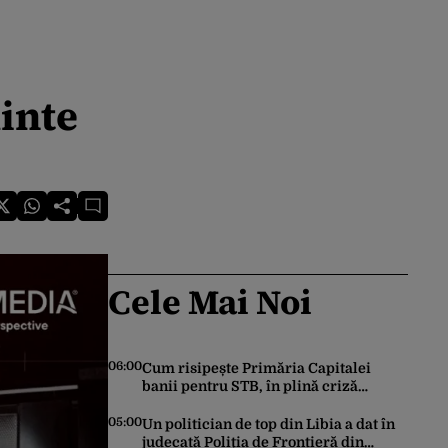
inte
Cele Mai Noi
06:00
Cum risipește Primăria Capitalei
banii pentru STB, în plină criză
financiară a societății de transport
05:00
Un politician de top din Libia a dat în
judecată Poliția de Frontieră din