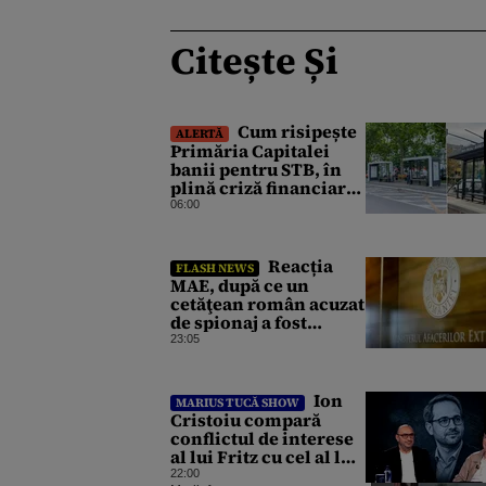
Citește Și
Cum risipește
ALERTĂ
Primăria Capitalei
banii pentru STB, în
plină criză financiară
a societății de
06:00
transport
Reacția
FLASH NEWS
MAE, după ce un
cetăţean român acuzat
de spionaj a fost
arestat în Germania.
23:05
Complotase cu un
ucrainean ca să
asasineze un
Ion
MARIUS TUCĂ SHOW
producător de drone
Cristoiu compară
conflictul de interese
al lui Fritz cu cel al lui
Iohannis: „Ghinionul
22:00