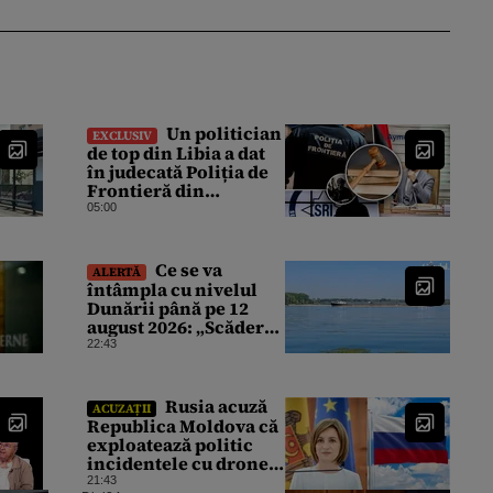
Un politician
EXCLUSIV
de top din Libia a dat
în judecată Poliția de
Frontieră din
România după ce SRI
05:00
l-a declarat, oficial,
terorist ISIS
Ce se va
ALERTĂ
întâmpla cu nivelul
Dunării până pe 12
august 2026: „Scăderea
în 7 zile este de 10
22:43
centimetri”
Rusia acuză
ACUZAȚII
Republica Moldova că
exploatează politic
incidentele cu drone.
Declarațiile Maiei
21:43