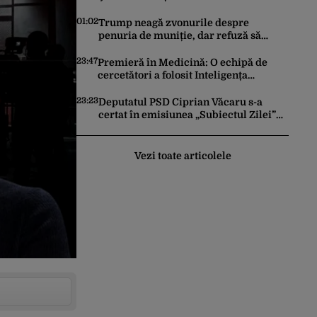
România după ce SRI l-a declarat,
oficial, terorist ISIS
01:02
Trump neagă zvonurile despre
penuria de muniție, dar refuză să
trimită rachete Ucrainei: „Avem și noi
nevoie de rachete”
23:47
Premieră în Medicină: O echipă de
cercetători a folosit Inteligența
Artificială pentru a crea primele
virusuri sintetice la tratarea de E.coli
23:23
Deputatul PSD Ciprian Văcaru s-a
certat în emisiunea „Subiectul Zilei”
cu deputatul USR Cezar Drăgoescu,
deficitul fiind motivul scandalului
Vezi toate articolele