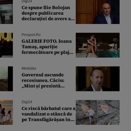
Sandu, criticate de
Digi24
Moscova
Ce spune Ilie Bolojan
despre publicarea
declarației de avere a
partenerei sale de viață
Prosport.ro
GALERIE FOTO. Ioana
Tamaş, apariție
fermecătoare pe plajă!
Reacția Adelinei
Pestrițu când a văzut-o
Mediafax
Guvernul ascunde
recesiunea. Câciu:
„Mint și prezintă
denaturat lucrurile”
Digi24
Ce riscă bărbatul care a
vandalizat o stâncă de
pe Transfăgărășan în
semn de iubire față de
„Anna”