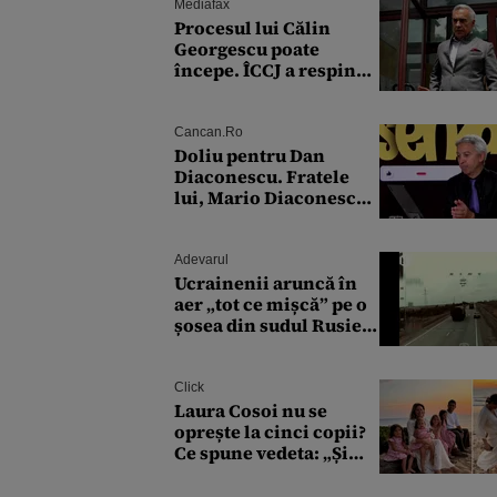
lui Fritz este că două
Mediafax
instanțe l-au declarat
Procesul lui Călin
incompatibil”
Georgescu poate
începe. ÎCCJ a respins
contestațiile în dosarul
privind lovitura de stat
Cancan.ro
Doliu pentru Dan
Diaconescu. Fratele
lui, Mario Diaconescu,
a încetat din viață la
doar 60 de ani
Adevarul
Ucrainenii aruncă în
aer „tot ce mișcă” pe o
șosea din sudul Rusiei.
Drumul strategic de
aprovizionare către
Crimeea este controlat
Click
complet
Laura Cosoi nu se
oprește la cinci copii?
Ce spune vedeta: „Și
Nina a venit într-un
moment în care nici