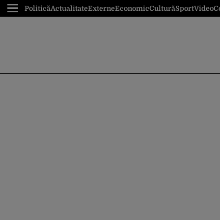
Politică
Actualitate
Externe
Economic
Cultură
Sport
Video
C