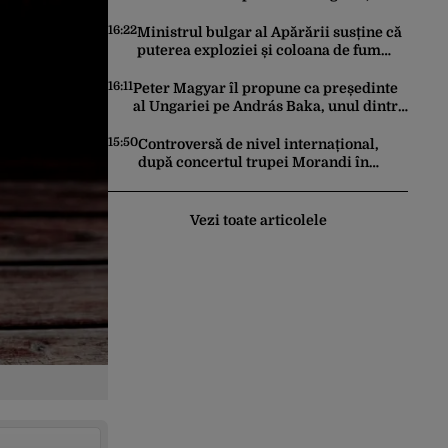
lângă granița cu România
16:22
Ministrul bulgar al Apărării susține că
puterea exploziei și coloana de fum
arată că drona transporta o cantitate
semnificativă de exploziv
16:11
Peter Magyar îl propune ca președinte
al Ungariei pe András Baka, unul dintre
marii rivali ai lui Viktor Orbán
15:50
Controversă de nivel internațional,
după concertul trupei Morandi în
Abhazia, regiune separatistă, sub
protecția Rusiei
Vezi toate articolele