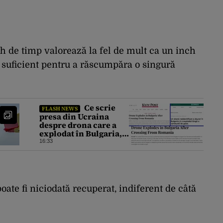
h de timp valorează la fel de mult ca un inch
e suficient pentru a răscumpăra o singură
Ce scrie
FLASH NEWS
presa din Ucraina
despre drona care a
explodat în Bulgaria,
lângă granița cu
16:33
România
oate fi niciodată recuperat, indiferent de câtă