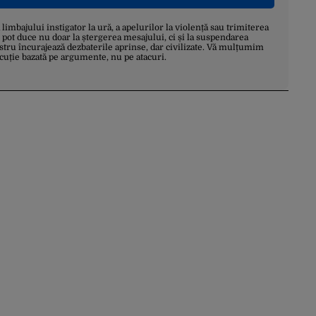
a limbajului instigator la ură, a apelurilor la violență sau trimiterea
 pot duce nu doar la ștergerea mesajului, ci și la suspendarea
stru încurajează dezbaterile aprinse, dar civilizate. Vă mulțumim
scuție bazată pe argumente, nu pe atacuri.