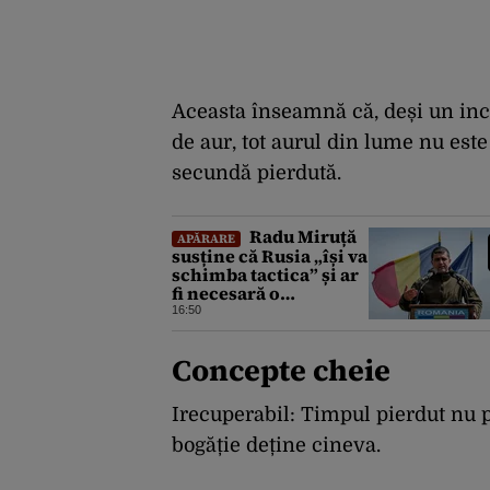
Aceasta înseamnă că, deși un inc
de aur, tot aurul din lume nu est
secundă pierdută.
Radu Miruță
APĂRARE
susține că Rusia „își va
schimba tactica” și ar
fi necesară o
„readaptare”: „Dacă
16:50
vin 150 de drone nu
mai suntem pe timp de
Concepte cheie
pace”
Irecuperabil: Timpul pierdut nu p
bogăție deține cineva.