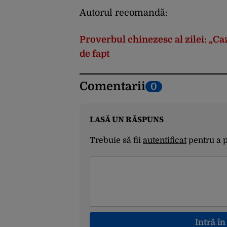
Autorul recomandă:
Proverbul chinezesc al zilei: „Caz
de fapt
Comentarii
0
LASĂ UN RĂSPUNS
Trebuie să fii
autentificat
pentru a 
Intră î