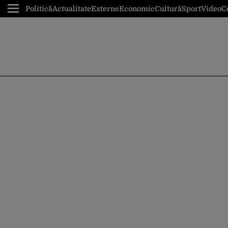
Politică
Actualitate
Externe
Economic
Cultură
Sport
Video
C