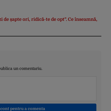
i de șapte ori, ridică-te de opt”. Ce înseamnă,
publica un comentariu.
n cont pentru a comenta