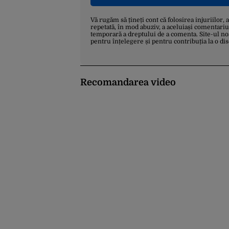
Vă rugăm să țineți cont că folosirea injuriilor, 
repetată, în mod abuziv, a aceluiași comentariu
temporară a dreptului de a comenta. Site-ul no
pentru înțelegere și pentru contribuția la o di
Recomandarea video