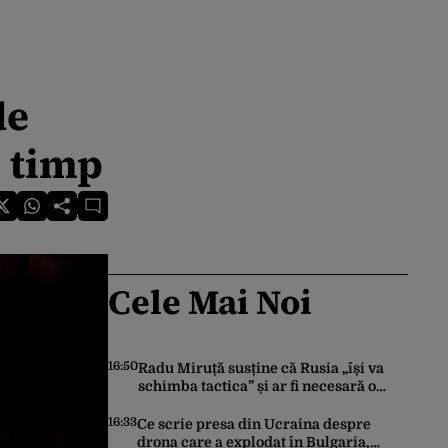
de
i timp
Cele Mai Noi
16:50
Radu Miruță susține că Rusia „își va
schimba tactica” și ar fi necesară o
„readaptare”: „Dacă vin 150 de drone
nu mai suntem pe timp de pace”
16:33
Ce scrie presa din Ucraina despre
drona care a explodat în Bulgaria,