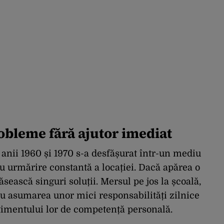
robleme fără ajutor imediat
 anii 1960 și 1970 s-a desfășurat într-un mediu
au urmărire constantă a locației. Dacă apărea o
sească singuri soluții. Mersul pe jos la școală,
au asumarea unor mici responsabilități zilnice
ntimentului lor de competență personală.