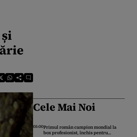
 și
ărie
Cele Mai Noi
05:00
Primul român campion mondial la
box profesionist, închis pentru