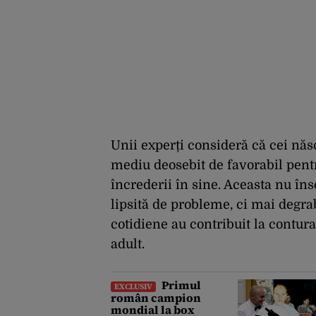
Unii experți consideră că cei născ
mediu deosebit de favorabil pentr
încrederii în sine. Aceasta nu în
lipsită de probleme, ci mai degr
cotidiene au contribuit la contur
adult.
Primul
EXCLUSIV
român campion
mondial la box