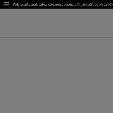
Politică
Actualitate
Externe
Economic
Cultură
Sport
Video
C