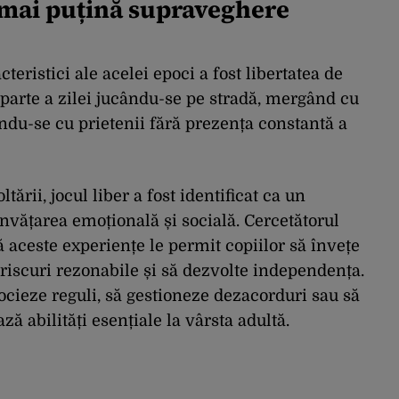
i mai puțină supraveghere
teristici ale acelei epoci a fost libertatea de
parte a zilei jucându-se pe stradă, mergând cu
indu-se cu prietenii fără prezența constantă a
ării, jocul liber a fost identificat ca un
vățarea emoțională și socială. Cercetătorul
 aceste experiențe le permit copiilor să învețe
 riscuri rezonabile și să dezvolte independența.
ocieze reguli, să gestioneze dezacorduri sau să
ază abilități esențiale la vârsta adultă.