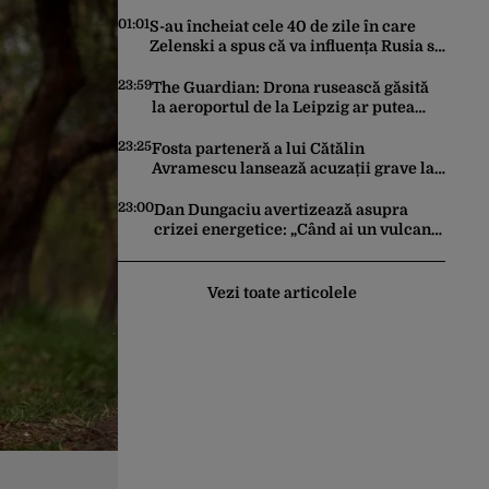
tentativă de crimă. Bărbatul a
înjunghiat un alt interlop periculos
01:01
S-au încheiat cele 40 de zile în care
Zelenski a spus că va influența Rusia să
ceară pace. Ce rezultate a adus
operațiunea Kievului
23:59
The Guardian: Drona rusească găsită
la aeroportul de la Leipzig ar putea
constitui un act de escaladare a
tensiunilor NATO-Rusia
23:25
Fosta parteneră a lui Cătălin
Avramescu lansează acuzații grave la
adresa acestuia și explică de ce a
sesizat DIICOT: „Făcea baie complet
23:00
Dan Dungaciu avertizează asupra
dezbrăcat cu copiii”. Fostul consilier
crizei energetice: „Când ai un vulcan
prezidențial respinge acuzațiile
deasupra, nu stai să găsești soluții cu
leucoplast”
Vezi toate articolele