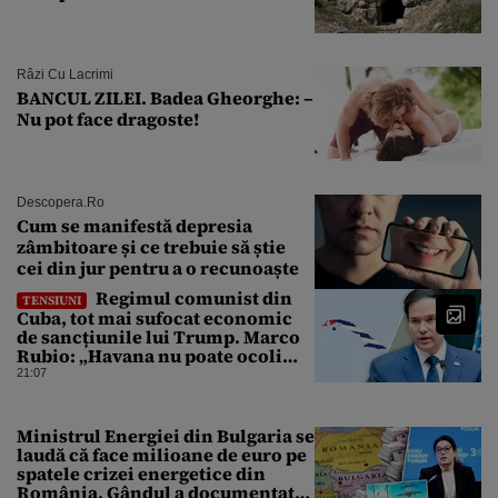
Râzi Cu Lacrimi
BANCUL ZILEI. Badea Gheorghe: –
Nu pot face dragoste!
Descopera.ro
Cum se manifestă depresia
zâmbitoare și ce trebuie să știe
cei din jur pentru a o recunoaște
Regimul comunist din
TENSIUNI
Cuba, tot mai sufocat economic
de sancțiunile lui Trump. Marco
Rubio: „Havana nu poate ocoli
sancțiunile prin mimat reforme”
21:07
Ministrul Energiei din Bulgaria se
laudă că face milioane de euro pe
spatele crizei energetice din
România. Gândul a documentat