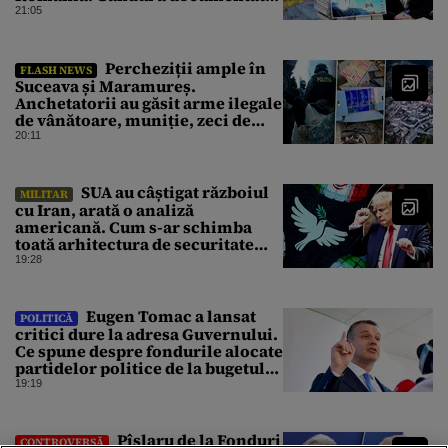
cazul
21:05
Percheziții ample în
FLASH NEWS
Suceava și Maramureș.
Anchetatorii au găsit arme ilegale
de vânătoare, muniție, zeci de
trofee de vânat și materiale
20:11
pirotehnice
SUA au câștigat războiul
MILITAR
cu Iran, arată o analiză
americană. Cum s-ar schimba
toată arhitectura de securitate
din Orientul Mijlociu
19:28
Eugen Tomac a lansat
POLITICĂ
critici dure la adresa Guvernului.
Ce spune despre fondurile alocate
partidelor politice de la bugetul
de stat
19:19
Pîslaru de la Fonduri
CONTROVERSĂ