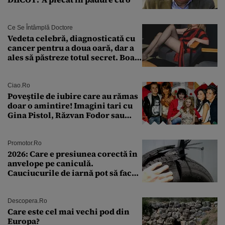
Ce Se Întâmplă Doctore
Vedeta celebră, diagnosticată cu
cancer pentru a doua oară, dar a
ales să păstreze totul secret. Boala
a fost descoperită la un control de
rutină
Ciao.ro
Poveştile de iubire care au rămas
doar o amintire! Imagini tari cu
Gina Pistol, Răzvan Fodor sau
Andra Măruţă şi foştii parteneri
Promotor.ro
2026: Care e presiunea corectă în
anvelope pe caniculă.
Cauciucurile de iarnă pot să facă
explozie la peste 40°C?
Descopera.ro
Care este cel mai vechi pod din
Europa?