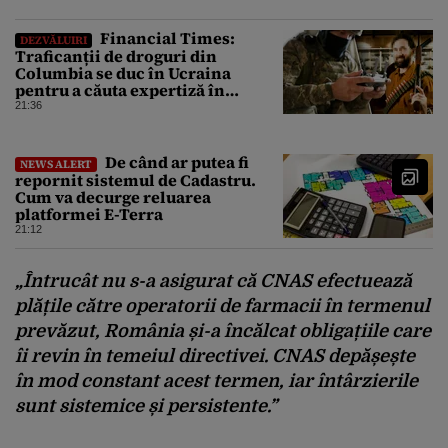
Financial Times:
DEZVĂLUIRI
Traficanții de droguri din
Columbia se duc în Ucraina
pentru a căuta expertiză în
domeniul dronelor
21:36
De când ar putea fi
NEWS ALERT
repornit sistemul de Cadastru.
Cum va decurge reluarea
platformei E-Terra
21:12
„Întrucât nu s-a asigurat că CNAS efectuează
plățile către operatorii de farmacii în termenul
prevăzut, România și-a încălcat obligațiile care
îi revin în temeiul directivei. CNAS depășește
în mod constant acest termen, iar întârzierile
sunt sistemice și persistente.”