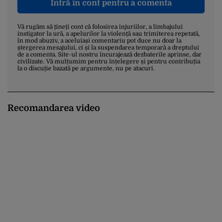
Intră în cont pentru a comenta
Vă rugăm să țineți cont că folosirea injuriilor, a limbajului
instigator la ură, a apelurilor la violență sau trimiterea repetată,
în mod abuziv, a aceluiași comentariu pot duce nu doar la
ștergerea mesajului, ci și la suspendarea temporară a dreptului
de a comenta. Site-ul nostru încurajează dezbaterile aprinse, dar
civilizate. Vă mulțumim pentru înțelegere și pentru contribuția
la o discuție bazată pe argumente, nu pe atacuri.
Recomandarea video