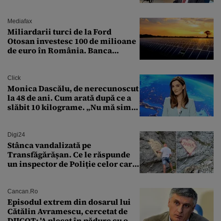
pentru economia României
Mediafax
Miliardarii turci de la Ford
Otosan investesc 100 de milioane
de euro în România. Banca
Transilvania le acordă o
finanțare uriașă
Click
Monica Dascălu, de nerecunoscut
la 48 de ani. Cum arată după ce a
slăbit 10 kilograme. „Nu mă simt
bine în această perioadă”
Digi24
Stânca vandalizată pe
Transfăgărășan. Ce le răspunde
un inspector de Poliție celor care
întreabă: „Dar ce a făcut?”
Cancan.ro
Episodul extrem din dosarul lui
Cătălin Avramescu, cercetat de
DIICOT: 'A plecat în pădure cu o