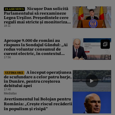
Nicuşor Dan solicită
FLASH NEWS
Parlamentului să reexamineze
Legea Urşilor. Președintele cere
reguli mai stricte și monitorizare
în timp real
18:11
Aproape 9.000 de români au
răspuns la Sondajul Gândul: „Ai
redus voluntar consumul de
curent electric, în contextul
crizei energetice?” Rezultatul a
17:56
fost o surpriză
A început operaţiunea
ULTIMA ORĂ
de scufundare a celor patru barje,
în Dunăre, pentru creşterea
debitului apei
17:48
Mediafax
Avertismentul lui Bolojan pentru
România: „Crește riscul recăderii
în populism și risipă”