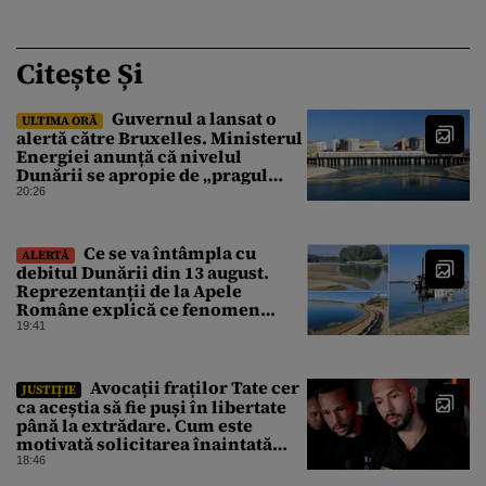
Citește Și
Guvernul a lansat o
ULTIMA ORĂ
alertă către Bruxelles. Ministerul
Energiei anunță că nivelul
Dunării se apropie de „pragul
critic”, iar centrala de la
20:26
Cernavodă s-ar putea opri
Ce se va întâmpla cu
ALERTĂ
debitul Dunării din 13 august.
Reprezentanții de la Apele
Române explică ce fenomen
urmează
19:41
Avocații fraților Tate cer
JUSTIȚIE
ca aceștia să fie puși în libertate
până la extrădare. Cum este
motivată solicitarea înaintată
instanței
18:46