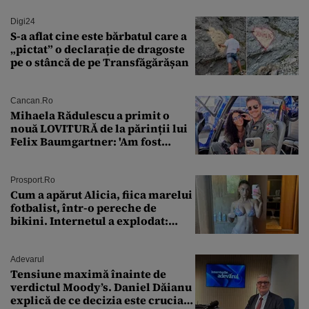
Digi24
S-a aflat cine este bărbatul care a
„pictat” o declarație de dragoste
pe o stâncă de pe Transfăgărășan
Cancan.ro
Mihaela Rădulescu a primit o
nouă LOVITURĂ de la părinții lui
Felix Baumgartner: 'Am fost
ȘTEARSĂ complet din
Prosport.ro
Cum a apărut Alicia, fiica marelui
fotbalist, într-o pereche de
bikini. Internetul a explodat:
„Zeiță superbă!”
Adevarul
Tensiune maximă înainte de
verdictul Moody’s. Daniel Dăianu
explică de ce decizia este crucială