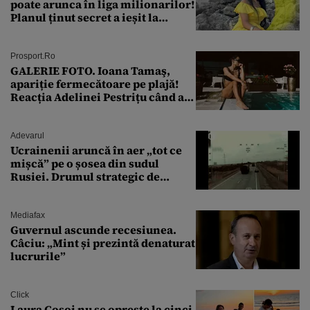
poate arunca în liga milionarilor!
Planul ținut secret a ieșit la
lumină
Prosport.ro
GALERIE FOTO. Ioana Tamaş,
apariție fermecătoare pe plajă!
Reacția Adelinei Pestrițu când a
văzut-o
Adevarul
Ucrainenii aruncă în aer „tot ce
mișcă” pe o șosea din sudul
Rusiei. Drumul strategic de
aprovizionare către Crimeea este
controlat complet
Mediafax
Guvernul ascunde recesiunea.
Câciu: „Mint și prezintă denaturat
lucrurile”
Click
Laura Cosoi nu se oprește la cinci