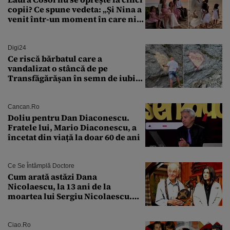
copii? Ce spune vedeta: „Și Nina a
venit într-un moment în care nici
măcar nu mai discutam”
Digi24
Ce riscă bărbatul care a
vandalizat o stâncă de pe
Transfăgărășan în semn de iubire
față de „Anna”
Cancan.ro
Doliu pentru Dan Diaconescu.
Fratele lui, Mario Diaconescu, a
încetat din viață la doar 60 de ani
Ce Se Întâmplă Doctore
Cum arată astăzi Dana
Nicolaescu, la 13 ani de la
moartea lui Sergiu Nicolaescu.
Transformarea care i-a surprins
pe toți
Ciao.ro