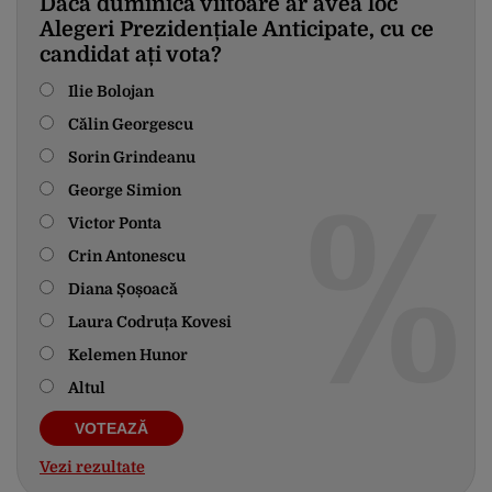
Dacă duminica viitoare ar avea loc
Alegeri Prezidențiale Anticipate, cu ce
candidat ați vota?
Ilie Bolojan
Călin Georgescu
Sorin Grindeanu
George Simion
Victor Ponta
Crin Antonescu
Diana Șoșoacă
Laura Codruța Kovesi
Kelemen Hunor
Altul
Vezi rezultate