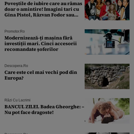
Poveştile de iubire care au rămas
doar o amintire! Imagini tari cu
Gina Pistol, Răzvan Fodor sau
Andra Măruţă şi foştii parteneri
Promotor.ro
Modernizează-ți mașina fără
investiții mari. Cinci accesorii
recomandate șoferilor
Descopera.ro
Care este cel mai vechi pod din
Europa?
Râzi Cu Lacrimi
BANCUL ZILEI. Badea Gheorghe: –
Nu pot face dragoste!