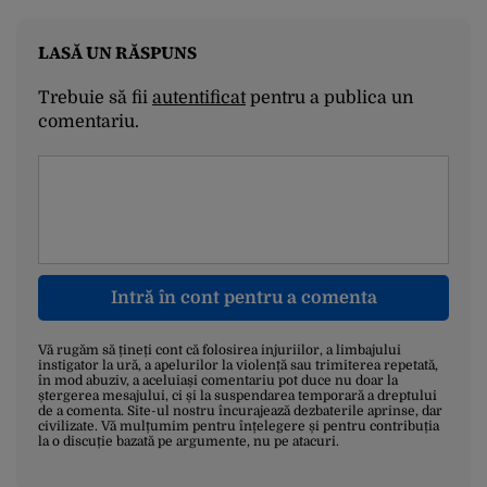
LASĂ UN RĂSPUNS
Trebuie să fii
autentificat
pentru a publica un
comentariu.
Intră în cont pentru a comenta
Vă rugăm să țineți cont că folosirea injuriilor, a limbajului
instigator la ură, a apelurilor la violență sau trimiterea repetată,
în mod abuziv, a aceluiași comentariu pot duce nu doar la
ștergerea mesajului, ci și la suspendarea temporară a dreptului
de a comenta. Site-ul nostru încurajează dezbaterile aprinse, dar
civilizate. Vă mulțumim pentru înțelegere și pentru contribuția
la o discuție bazată pe argumente, nu pe atacuri.