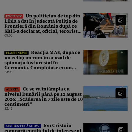
Un politician de top din
EXCLUSIV
Libia a dat în judecată Poliția de
Frontieră din România după ce
SRI l-a declarat, oficial, terorist
ISIS
05:00
Reacția MAE, după ce
FLASH NEWS
un cetăţean român acuzat de
spionaj a fost arestat în
Germania. Complotase cu un
ucrainean ca să asasineze un
23:05
producător de drone
Ce se va întâmpla cu
ALERTĂ
nivelul Dunării până pe 12 august
2026: „Scăderea în 7 zile este de 10
centimetri”
22:43
Ion Cristoiu
MARIUS TUCĂ SHOW
compară conflictul de interese al