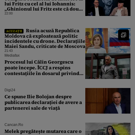
lui Fritz cu cel al lui Iohannis:
„Ghinionul lui Fritz este că două
instanțe l-au declarat
22:00
incompatibil”
Rusia acuză Republica
ACUZAȚII
Moldova că exploatează politic
incidentele cu drone. Declarațiile
Maiei Sandu, criticate de Moscova
21:43
Mediafax
Procesul lui Călin Georgescu
poate începe. ÎCCJ a respins
contestațiile în dosarul privind
lovitura de stat
Digi24
Ce spune Ilie Bolojan despre
publicarea declarației de avere a
partenerei sale de viață
Cancan.ro
Melek pregătește mutarea care o