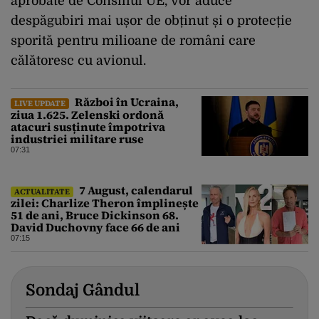
aprobate de Consiliul UE, vor aduce
despăgubiri mai ușor de obținut și o protecție
sporită pentru milioane de români care
călătoresc cu avionul.
Război în Ucraina,
LIVE UPDATE
ziua 1.625. Zelenski ordonă
atacuri susținute împotriva
industriei militare ruse
07:31
7 August, calendarul
ACTUALITATE
zilei: Charlize Theron împlinește
51 de ani, Bruce Dickinson 68.
David Duchovny face 66 de ani
07:15
Sondaj Gândul