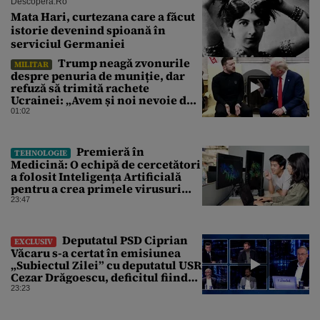
Descopera.ro
Mata Hari, curtezana care a făcut
istorie devenind spioană în
serviciul Germaniei
Trump neagă zvonurile
MILITAR
despre penuria de muniție, dar
refuză să trimită rachete
Ucrainei: „Avem și noi nevoie de
rachete”
01:02
Premieră în
TEHNOLOGIE
Medicină: O echipă de cercetători
a folosit Inteligența Artificială
pentru a crea primele virusuri
sintetice la tratarea de E.coli
23:47
Deputatul PSD Ciprian
EXCLUSIV
Văcaru s-a certat în emisiunea
„Subiectul Zilei” cu deputatul USR
Cezar Drăgoescu, deficitul fiind
motivul scandalului
23:23