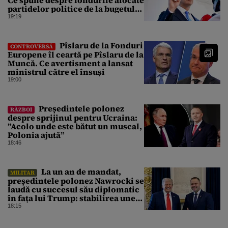
partidelor politice de la bugetul
de stat
19:19
Pîslaru de la Fonduri
CONTROVERSĂ
Europene îl ceartă pe Pîslaru de la
Muncă. Ce avertisment a lansat
ministrul către el însuși
19:00
Președintele polonez
RĂZBOI
despre sprijinul pentru Ucraina:
”Acolo unde este bătut un muscal,
Polonia ajută”
18:46
La un an de mandat,
MILITAR
președintele polonez Nawrocki se
laudă cu succesul său diplomatic
în fața lui Trump: stabilirea unei
prezențe americane permanente
18:15