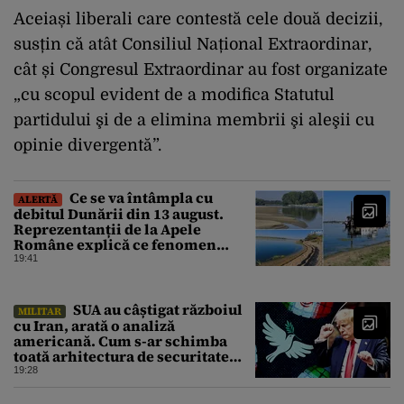
Aceiași liberali care contestă cele două decizii,
susțin că atât Consiliul Național Extraordinar,
cât și Congresul Extraordinar au fost organizate
„cu scopul evident de a modifica Statutul
partidului şi de a elimina membrii şi aleşii cu
opinie divergentă”.
Ce se va întâmpla cu
ALERTĂ
debitul Dunării din 13 august.
Reprezentanții de la Apele
Române explică ce fenomen
urmează
19:41
SUA au câștigat războiul
MILITAR
cu Iran, arată o analiză
americană. Cum s-ar schimba
toată arhitectura de securitate
din Orientul Mijlociu
19:28