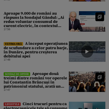
Aproape 9.000 de români au
răspuns la Sondajul Gândul: „Ai
redus voluntar consumul de
curent electric, în contextul
crizei energetice?” Rezultatul a
17:56
fost o surpriză
A început operaţiunea
ULTIMA ORĂ
de scufundare a celor patru barje,
în Dunăre, pentru creşterea
debitului apei
17:48
Aproape două
SONDAJ DE OPINIE
treimi dintre români vor operele
lui Constantin Brâncuși în
patrimoniul statului, arată un
sondaj
17:47
Cinci trucuri pentru ca
LIFESTYLE
electrocasnicele tale să consume