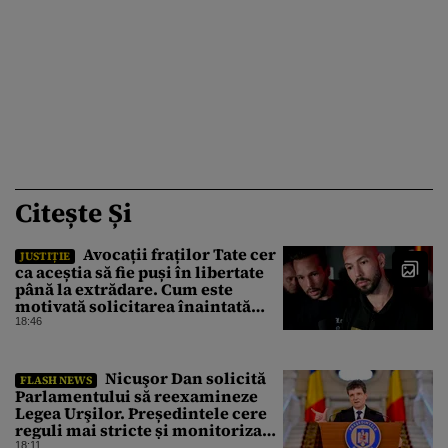
Citește Și
Avocații fraților Tate cer
JUSTIȚIE
ca aceștia să fie puși în libertate
până la extrădare. Cum este
motivată solicitarea înaintată
instanței
18:46
Nicuşor Dan solicită
FLASH NEWS
Parlamentului să reexamineze
Legea Urşilor. Președintele cere
reguli mai stricte și monitorizare
în timp real
18:11