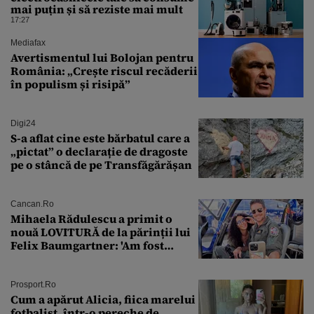
mai puțin și să reziste mai mult
17:27
Mediafax
Avertismentul lui Bolojan pentru
România: „Crește riscul recăderii
în populism și risipă”
Digi24
S-a aflat cine este bărbatul care a
„pictat” o declarație de dragoste
pe o stâncă de pe Transfăgărășan
Cancan.ro
Mihaela Rădulescu a primit o
nouă LOVITURĂ de la părinții lui
Felix Baumgartner: 'Am fost
ȘTEARSĂ complet din
Prosport.ro
Cum a apărut Alicia, fiica marelui
fotbalist, într-o pereche de