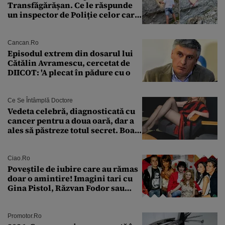
Transfăgărășan. Ce le răspunde
un inspector de Poliție celor care
întreabă: „Dar ce a făcut?”
Cancan.ro
Episodul extrem din dosarul lui
Cătălin Avramescu, cercetat de
DIICOT: 'A plecat în pădure cu o
Ce Se Întâmplă Doctore
Vedeta celebră, diagnosticată cu
cancer pentru a doua oară, dar a
ales să păstreze totul secret. Boala
a fost descoperită la un control de
rutină
Ciao.ro
Poveştile de iubire care au rămas
doar o amintire! Imagini tari cu
Gina Pistol, Răzvan Fodor sau
Andra Măruţă şi foştii parteneri
Promotor.ro