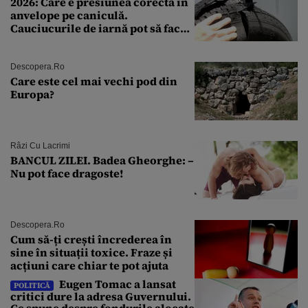
2026: Care e presiunea corectă în
anvelope pe caniculă.
Cauciucurile de iarnă pot să facă
explozie la peste 40°C?
Descopera.ro
Care este cel mai vechi pod din
Europa?
Râzi Cu Lacrimi
BANCUL ZILEI. Badea Gheorghe: –
Nu pot face dragoste!
Descopera.ro
Cum să-ți crești încrederea în
sine în situații toxice. Fraze și
acțiuni care chiar te pot ajuta
Eugen Tomac a lansat
POLITICĂ
critici dure la adresa Guvernului.
Ce spune despre fondurile alocate