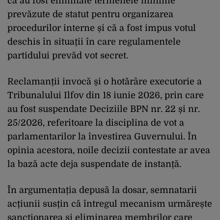
că au fost eliminate termenele minime
prevăzute de statut pentru organizarea
procedurilor interne și că a fost impus votul
deschis în situații în care regulamentele
partidului prevăd vot secret.
Reclamanții invocă și o hotărâre executorie a
Tribunalului Ilfov din 18 iunie 2026, prin care
au fost suspendate Deciziile BPN nr. 22 și nr.
25/2026, referitoare la disciplina de vot a
parlamentarilor la învestirea Guvernului. În
opinia acestora, noile decizii contestate ar avea
la bază acte deja suspendate de instanță.
În argumentația depusă la dosar, semnatarii
acțiunii susțin că întregul mecanism urmărește
sancționarea și eliminarea membrilor care