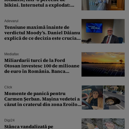
bikini. Internetul a explodat:
„Zeiță superbă!”
Adevarul
Tensiune maximă înainte de
verdictul Moody’s. Daniel Dăianu
explică de ce decizia este crucială
pentru economia României
Mediafax
Miliardarii turci de la Ford
Otosan investesc 100 de milioane
de euro în România. Banca
Transilvania le acordă o
finanțare uriașă
Click
Momente de panică pentru
Carmen Șerban. Mașina vedetei a
căzut în craterul din zona Eroilor:
„M-am speriat foarte tare”
Digi24
Stânca vandalizată pe