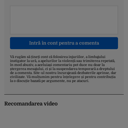
Intră în cont pentru a comenta
Vă rugăm să țineți cont că folosirea injuriilor, a limbajului
instigator la ură, a apelurilor la violență sau trimiterea repetată,
în mod abuziv, a aceluiași comentariu pot duce nu doar la
ștergerea mesajului, ci și la suspendarea temporară a dreptului
de a comenta. Site-ul nostru încurajează dezbaterile aprinse, dar
civilizate. Vă mulțumim pentru înțelegere și pentru contribuția
la o discuție bazată pe argumente, nu pe atacuri.
Recomandarea video