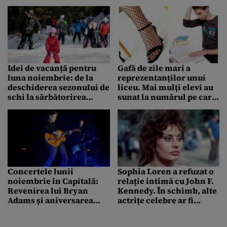
Idei de vacanță pentru
Gafă de zile mari a
luna noiembrie: de la
reprezentanților unui
deschiderea sezonului de
liceu. Mai mulți elevi au
schi la sărbătorirea
sunat la numărul pe care
momentelor istorice
îl aveau scris pe
legitimații și au nimerit
la linia erotică: „Am fost
șocat”
Concertele lunii
Sophia Loren a refuzat o
noiembrie în Capitală:
relație intimă cu John F.
Revenirea lui Bryan
Kennedy. În schimb, alte
Adams și aniversarea
actrițe celebre ar fi
Larei Fabian
acceptat