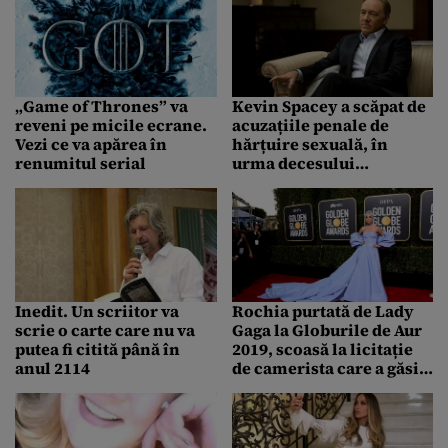
„Game of Thrones” va
Kevin Spacey a scăpat de
reveni pe micile ecrane.
acuzațiile penale de
Vezi ce va apărea în
hărțuire sexuală, în
renumitul serial
urma decesului
reclamantului
Inedit. Un scriitor va
Rochia purtată de Lady
scrie o carte care nu va
Gaga la Globurile de Aur
putea fi citită până în
2019, scoasă la licitație
anul 2114
de camerista care a găsit
articolul vestimentar
într-o cameră de hotel