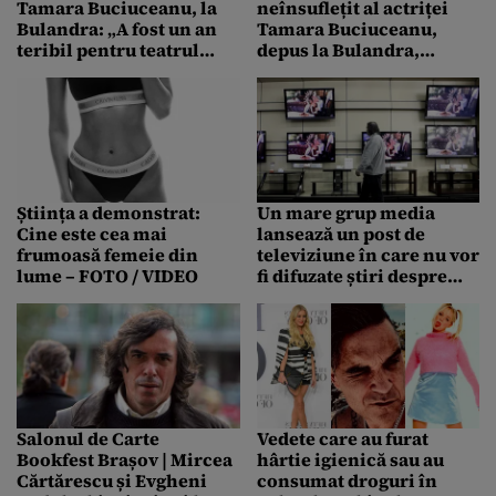
Tamara Buciuceanu, la
neînsuflețit al actriței
Bulandra: „A fost un an
Tamara Buciuceanu,
teribil pentru teatrul
depus la Bulandra,
românesc”
pentru un ultim omagiu
Știința a demonstrat:
Un mare grup media
Cine este cea mai
lansează un post de
frumoasă femeie din
televiziune în care nu vor
lume – FOTO / VIDEO
fi difuzate știri despre
Brexit
Salonul de Carte
Vedete care au furat
Bookfest Brașov | Mircea
hârtie igienică sau au
Cărtărescu și Evgheni
consumat droguri în