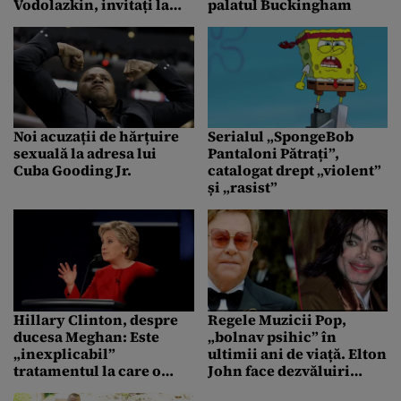
Vodolazkin, invitați la
palatul Buckingham
cea cincea ediție
Noi acuzații de hărțuire
Serialul „SpongeBob
sexuală la adresa lui
Pantaloni Pătrați”,
Cuba Gooding Jr.
catalogat drept „violent”
și „rasist”
Hillary Clinton, despre
Regele Muzicii Pop,
ducesa Meghan: Este
„bolnav psihic” în
„inexplicabil”
ultimii ani de viață. Elton
tratamentul la care o
John face dezvăluiri
supune presa
despre megastarul mort