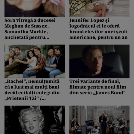
Sora vitregă a ducesei
Jennifer Lopez și
Meghan de Sussex,
logodnicul ei le oferă
Samantha Markle,
hrană elevilor unei școli
anchetată pentru
americane, pentru un an
agresiune pe internet
„Rachel”, nemulțumită
Trei variante de final,
că a luat mai mulți bani
filmate pentru noul film
decât ceilalți colegi din
dim seria „James Bond”
„Prietenii Tăi” /
Declarația uimitoare a
lui Jennifer Aniston