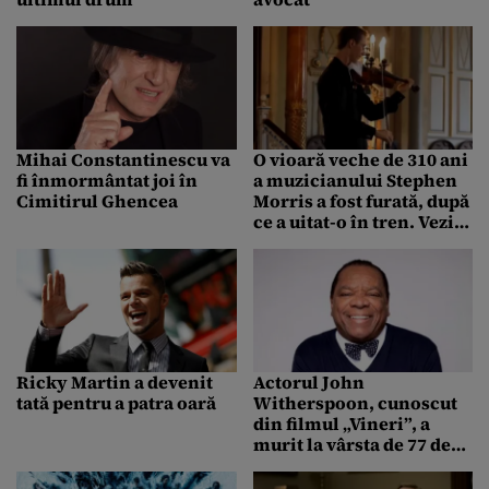
Mihai Constantinescu va
O vioară veche de 310 ani
fi înmormântat joi în
a muzicianului Stephen
Cimitirul Ghencea
Morris a fost furată, după
ce a uitat-o în tren. Vezi
cât valorează
instrumentul muzical
Ricky Martin a devenit
Actorul John
tată pentru a patra oară
Witherspoon, cunoscut
din filmul „Vineri”, a
murit la vârsta de 77 de
ani