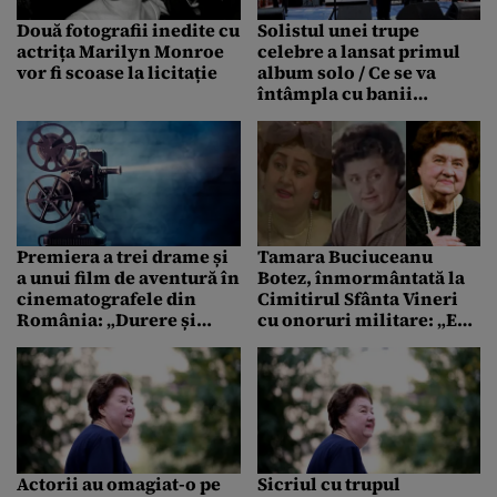
Două fotografii inedite cu
Solistul unei trupe
actrița Marilyn Monroe
celebre a lansat primul
vor fi scoase la licitație
album solo / Ce se va
întâmpla cu banii
obținuți din vânzare
Premiera a trei drame și
Tamara Buciuceanu
a unui film de aventură în
Botez, înmormântată la
cinematografele din
Cimitirul Sfânta Vineri
România: „Durere și
cu onoruri militare: „Ea
glorie” în viața unui
s-a jertfit, a jucat într-o
artist
perioadă istorică
cumplită”
Actorii au omagiat-o pe
Sicriul cu trupul