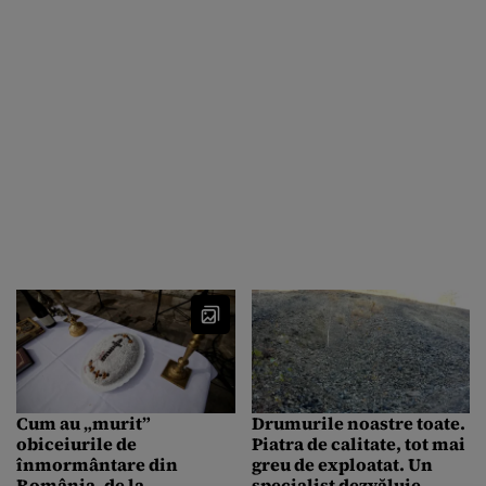
minele, cuprul era 1.200
nevoie de aur, argint,
de dolari pe tonă. Apoi a
crom, wolfram, cobalt”
ajuns la 10.000”
Cum au „murit”
Drumurile noastre toate.
obiceiurile de
Piatra de calitate, tot mai
înmormântare din
greu de exploatat. Un
România, de la
specialist dezvăluie