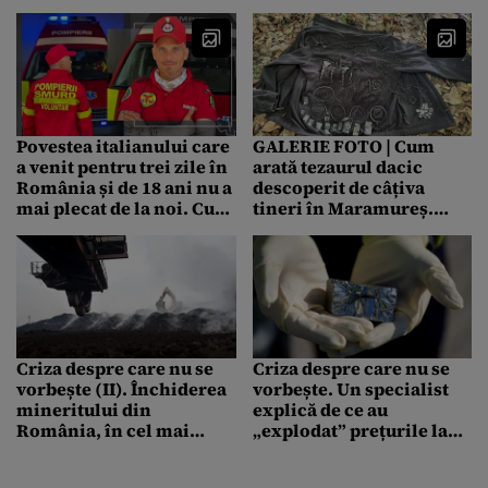
Povestea italianului care
GALERIE FOTO | Cum
a venit pentru trei zile în
arată tezaurul dacic
România și de 18 ani nu a
descoperit de câțiva
mai plecat de la noi. Cum
tineri în Maramureș.
a ajuns Alberto să facă
Piesele sunt bijuterii ce
voluntariat în țara
au aparținut unor femei
noastră
de cel mai înalt rang
Criza despre care nu se
Criza despre care nu se
vorbește (II). Închiderea
vorbește. Un specialist
mineritului din
explică de ce au
România, în cel mai
„explodat” prețurile la
nepotrivit moment.
metale: „Pentru
„Când noi am închis
producția telefoanelor e