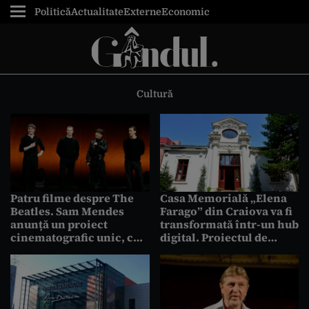
Politică
Actualitate
Externe
Economic
Cultură
Patru filme despre The
Casa Memorială „Elena
Beatles. Sam Mendes
Farago” din Craiova va fi
anunță un proiect
transformată într-un hub
cinematografic unic, cu
digital. Proiectul de
lansare în aprilie 2028
reabilitare se află în
plină desfășurare