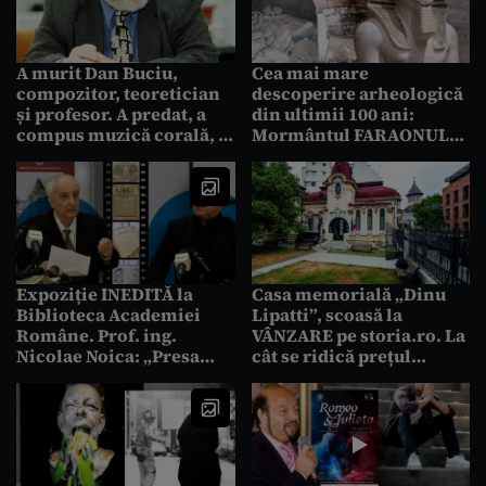
A murit Dan Buciu,
Cea mai mare
compozitor, teoretician
descoperire arheologică
și profesor. A predat, a
din ultimii 100 ani:
compus muzică corală, a
Mormântul FARAONULUI
predat cursuri în Franța
căsătorit cu Hatșepsut a
și a susținut conferințe
fost găsit
în SUA
Expoziție INEDITĂ la
Casa memorială „Dinu
Biblioteca Academiei
Lipatti”, scoasă la
Române. Prof. ing.
VÂNZARE pe storia.ro. La
Nicolae Noica: „Presa
cât se ridică prețul
face istorie zilnic, din
imobilului, înscris în
1829, în fiecare ziar”
lista monumentelor
istorice