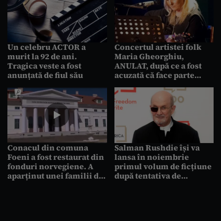
Un celebru ACTOR a
Concertul artistei folk
murit la 92 de ani.
Maria Gheorghiu,
Tragica veste a fost
ANULAT, după ce a fost
anunțată de fiul său
acuzată că face parte
dintr-o organizație
LEGIONARĂ
Conacul din comuna
Salman Rushdie își va
Foeni a fost restaurat din
lansa în noiembrie
fonduri norvegiene. A
primul volum de ficțiune
aparținut unei familii de
după tentativa de
origine macedo-română
asasinat pe care a suferit-
o