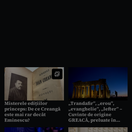
Misterele edițiilor
„Trandafir”, „erou”,
princeps: De ce Creangă
„evanghelie”, „lefter” –
este mai rar decât
Cuvinte de origine
Eminescu?
GREACĂ, preluate în
vocabularul limbii
române