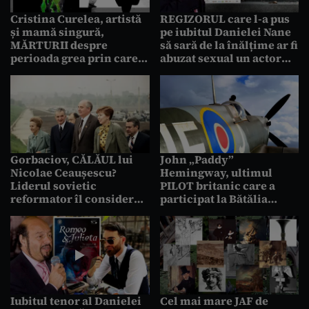
Cristina Curelea, artistă
REGIZORUL care l-a pus
și mamă singură,
pe iubitul Danielei Nane
MĂRTURII despre
să sară de la înălțime ar fi
perioada grea prin care
abuzat sexual un actor
trece: „În ultimii ani, am
mai tânăr. Kero și-a
pierdut casele care ne-au
cerut, public, iertare
fost cuiburi”
Gorbaciov, CĂLĂUL lui
John „Paddy”
Nicolae Ceaușescu?
Hemingway, ultimul
Liderul sovietic
PILOT britanic care a
reformator îl considera
participat la Bătălia
un „dinozaur stalinist”
Angliei, a decedat la 105
pe dictatorul României
ani
Iubitul tenor al Danielei
Cel mai mare JAF de