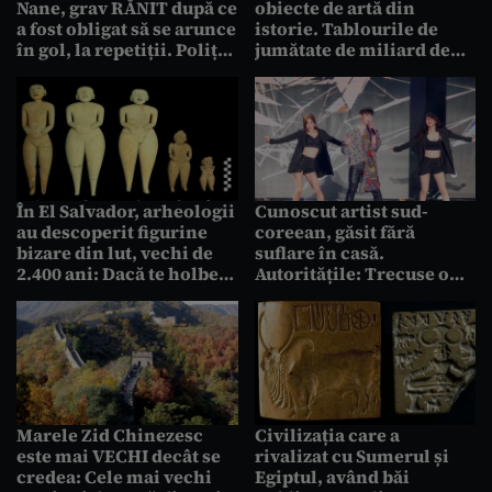
Nane, grav RĂNIT după ce
obiecte de artă din
a fost obligat să se arunce
istorie. Tablourile de
în gol, la repetiții. Poliția
jumătate de miliard de
a descins la Teatrul de
dolari care au dispărut
Operetă
pentru totdeauna, acum
35 de ani
În El Salvador, arheologii
Cunoscut artist sud-
au descoperit figurine
coreean, găsit fără
bizare din lut, vechi de
suflare în casă.
2.400 ani: Dacă te holbezi
Autoritățile: Trecuse o
la ele, ai impresia că se
perioadă SEMNIFICATIVĂ
mișcă
de timp de la momentul
decesului
Marele Zid Chinezesc
Civilizația care a
este mai VECHI decât se
rivalizat cu Sumerul și
credea: Cele mai vechi
Egiptul, având băi