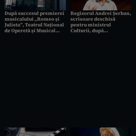
După succesul premierei
Regizorul Andrei Șerban,
musicalului „Romeo și
scrisoare deschisă
Julieta”, Teatrul Național
pentru ministrul
de Operetă și Musical
Culturii, după
„Ion Dacian” anunță încă
controversele din
8 reprezentații în luna
spectacolul „Proorocul
aprilie
Ilie” : „RISCURILE vor fi
imense”