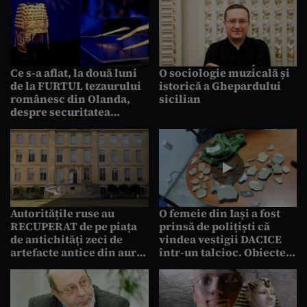
Ce s-a aflat, la două luni
O sociologie muzicală și
de la FURTUL tezaurului
istorică a Ghepardului
românesc din Olanda,
sicilian
despre securitatea
muzeului. Ce ar fi făcut
hoții cu Coiful de la
Coțofenești
Autoritățile ruse au
O femeie din Iași a fost
RECUPERAT de pe piața
prinsă de polițiști că
de antichități zeci de
vindea vestigii DACICE
artefacte antice din aur
într-un talcioc. Obiectele
FURATE dintr-un muzeu
le-ar fi primit de la un
profesor universitar