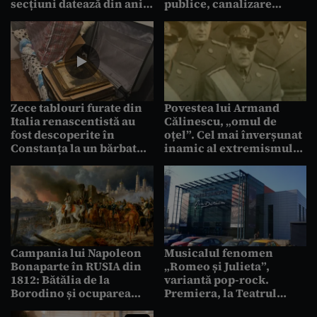
secțiuni datează din anii
publice, canalizare
770 î.Hr.
avansată și o SCRIERE
încă nedescifrată
Zece tablouri furate din
Povestea lui Armand
Italia renascentistă au
Călinescu, „omul de
fost descoperite în
oțel”. Cel mai înverșunat
Constanța la un bărbat
inamic al extremismului
prins în FLAGRANT în
a încercat suprimarea
timp ce încerca să le
Mișcării Legionare în
vândă
România
Campania lui Napoleon
Musicalul fenomen
Bonaparte în RUSIA din
„Romeo și Julieta”,
1812: Bătălia de la
variantă pop-rock.
Borodino și ocuparea
Premiera, la Teatrul
Moscovei
Naţional de Operetă şi