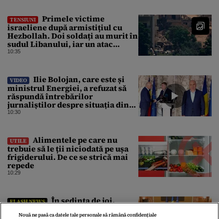
Primele victime
TENSIUNI
israeliene după armistițiul cu
Hezbollah. Doi soldați au murit în
sudul Libanului, iar un atac
aerian israelian a ucis un civil
10:35
Ilie Bolojan, care este și
VIDEO
ministrul Energiei, a refuzat să
răspundă întrebărilor
jurnaliștilor despre situația din
energie. România traversează în
10:30
acest moment cea mai gravă criză
energetică de după Revoluție
Alimentele pe care nu
UTILE
trebuie să le ții niciodată pe ușa
frigiderului. De ce se strică mai
repede
10:29
În şedinţa de joi,
FLASH NEWS
Guvernul aprobă scoaterea la
Nouă ne pasă ca datele tale personale să rămână confidențiale
concurs a aproape 400 de posturi