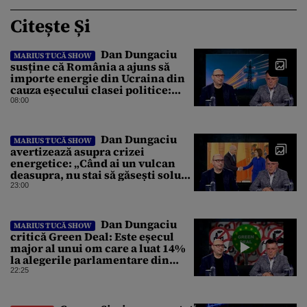
Citește Și
Dan Dungaciu
MARIUS TUCĂ SHOW
susține că România a ajuns să
importe energie din Ucraina din
cauza eșecului clasei politice:
Este bilanțul politic al ultimilor
08:00
ani
Dan Dungaciu
MARIUS TUCĂ SHOW
avertizează asupra crizei
energetice: „Când ai un vulcan
deasupra, nu stai să găsești soluții
cu leucoplast”
23:00
Dan Dungaciu
MARIUS TUCĂ SHOW
critică Green Deal: Este eșecul
major al unui om care a luat 14%
la alegerile parlamentare din
Olanda
22:25