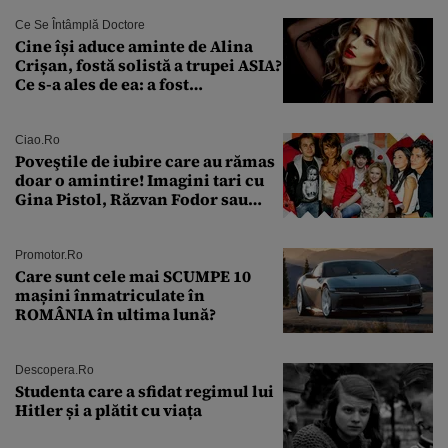
urmă
Ce Se Întâmplă Doctore
Cine își aduce aminte de Alina
Crișan, fostă solistă a trupei ASIA?
Ce s-a ales de ea: a fost
condamnată la închisoare cu
suspendare. Ce acuzații i se aduc
Ciao.ro
Poveştile de iubire care au rămas
doar o amintire! Imagini tari cu
Gina Pistol, Răzvan Fodor sau
Andra Măruţă şi foştii parteneri
Promotor.ro
Care sunt cele mai SCUMPE 10
mașini înmatriculate în
ROMÂNIA în ultima lună?
Descopera.ro
Studenta care a sfidat regimul lui
Hitler și a plătit cu viața