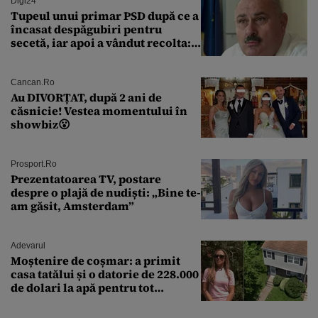
Digi24
Tupeul unui primar PSD după ce a
încasat despăgubiri pentru
secetă, iar apoi a vândut recolta:
„Dar am plătit impozit pentru
banii ăia”
Cancan.ro
Au DIVORȚAT, după 2 ani de
căsnicie! Vestea momentului în
showbiz😮
Prosport.ro
Prezentatoarea TV, postare
despre o plajă de nudiști: „Bine te-
am găsit, Amsterdam”
Adevarul
Moștenire de coșmar: a primit
casa tatălui și o datorie de 228.000
de dolari la apă pentru tot
cartierul