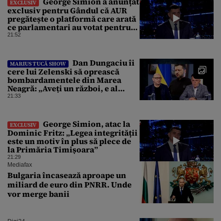
George Simion a anunțat
EXCLUSIV
exclusiv pentru Gândul că AUR
pregătește o platformă care arată
ce parlamentari au votat pentru
suspendarea lui Nicușor Dan
21:52
Dan Dungaciu îi
MARIUS TUCĂ SHOW
cere lui Zelenski să oprească
bombardamentele din Marea
Neagră: „Aveți un război, e al
vostru, dar lăsați restul să
21:33
circule”
George Simion, atac la
EXCLUSIV
Dominic Fritz: „Legea integrității
este un motiv în plus să plece de
la Primăria Timișoara”
21:29
Mediafax
Bulgaria încasează aproape un
miliard de euro din PNRR. Unde
vor merge banii