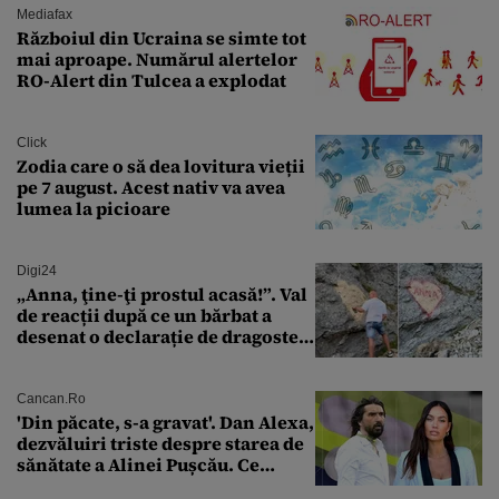
Mediafax
Războiul din Ucraina se simte tot
mai aproape. Numărul alertelor
RO-Alert din Tulcea a explodat
Click
Zodia care o să dea lovitura vieții
pe 7 august. Acest nativ va avea
lumea la picioare
Digi24
„Anna, ţine-ţi prostul acasă!”. Val
de reacții după ce un bărbat a
desenat o declarație de dragoste
pe o stâncă de pe Transfăgărășan
Cancan.ro
'Din păcate, s-a gravat'. Dan Alexa,
dezvăluiri triste despre starea de
sănătate a Alinei Pușcău. Ce
discuție au avut cu două zile în