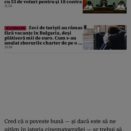
cu 53 de voturi pentru şi 18 contra
11:03
Zeci de turiști au rămas
SCANDALOS
fără vacanțe în Bulgaria, deși
plătiseră mii de euro. Cum s-au
anulat zborurile charter de pe o zi
pe alta
10:58
Cred că o poveste bună — și dacă este să ne
uităm în istoria cinematografiei — ar trebui să