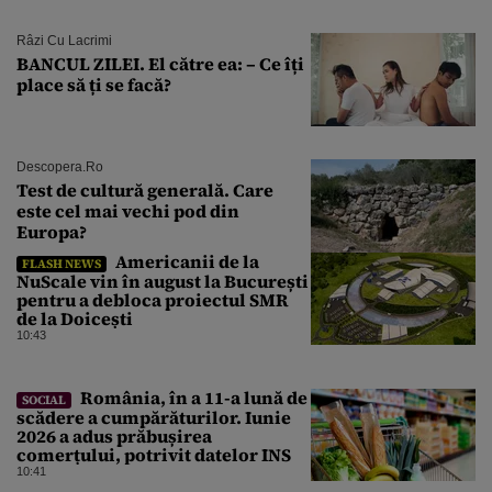
Râzi Cu Lacrimi
BANCUL ZILEI. El către ea: – Ce îți
place să ți se facă?
Descopera.ro
Test de cultură generală. Care
este cel mai vechi pod din
Europa?
Americanii de la
FLASH NEWS
NuScale vin în august la București
pentru a debloca proiectul SMR
de la Doicești
10:43
România, în a 11-a lună de
SOCIAL
scădere a cumpărăturilor. Iunie
2026 a adus prăbușirea
comerțului, potrivit datelor INS
10:41