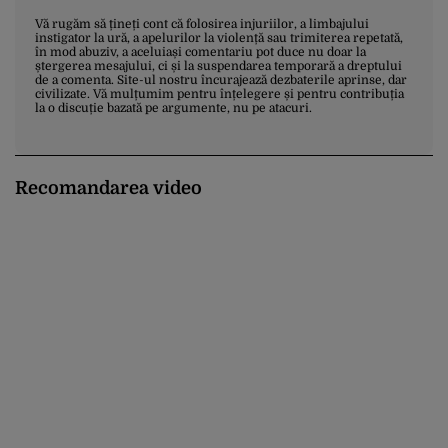
Vă rugăm să țineți cont că folosirea injuriilor, a limbajului
instigator la ură, a apelurilor la violență sau trimiterea repetată,
în mod abuziv, a aceluiași comentariu pot duce nu doar la
ștergerea mesajului, ci și la suspendarea temporară a dreptului
de a comenta. Site-ul nostru încurajează dezbaterile aprinse, dar
civilizate. Vă mulțumim pentru înțelegere și pentru contribuția
la o discuție bazată pe argumente, nu pe atacuri.
Recomandarea video