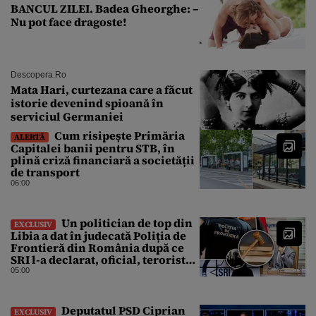
BANCUL ZILEI. Badea Gheorghe: –
Nu pot face dragoste!
Descopera.ro
Mata Hari, curtezana care a făcut
istorie devenind spioană în
serviciul Germaniei
Cum risipește Primăria
ALERTĂ
Capitalei banii pentru STB, în
plină criză financiară a societății
de transport
06:00
Un politician de top din
EXCLUSIV
Libia a dat în judecată Poliția de
Frontieră din România după ce
SRI l-a declarat, oficial, terorist
ISIS
05:00
Deputatul PSD Ciprian
EXCLUSIV