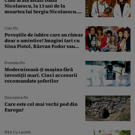
Nicolaescu, la 13 ani de la
moartea lui Sergiu Nicolaescu.
Transformarea care i-a surprins
pe toți
Ciao.ro
Poveştile de iubire care au rămas
doar o amintire! Imagini tari cu
Gina Pistol, Răzvan Fodor sau
Andra Măruţă şi foştii parteneri
Promotor.ro
Modernizează-ți mașina fără
investiții mari. Cinci accesorii
recomandate șoferilor
Descopera.ro
Care este cel mai vechi pod din
Europa?
Râzi Cu Lacrimi