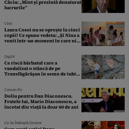
Câciu: „Mint și prezintă denaturat
lucrurile”
Click
Laura Cosoi nu se oprește la cinci
copii? Ce spune vedeta: „Și Nina a
venit într-un moment în care nici
măcar nu mai discutam”
Digi24
Ce riscă bărbatul care a
vandalizat o stâncă de pe
Transfăgărășan în semn de iubire
față de „Anna”
Cancan.ro
Doliu pentru Dan Diaconescu.
Fratele lui, Mario Diaconescu, a
încetat din viață la doar 60 de ani
Ce Se Întâmplă Doctore
Cum arată astăzi Dana