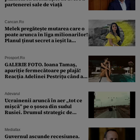
partenerei sale de viață
Cancan.ro
Melek pregătește mutarea care o
poate arunca în liga milionarilor!
Planul ținut secret a ieșit la
lumină
Prosport.ro
GALERIE FOTO. Ioana Tamaş,
apariție fermecătoare pe plajă!
Reacția Adelinei Pestrițu când a
văzut-o
Adevarul
Ucrainenii aruncă în aer „tot ce
mișcă” pe o șosea din sudul
Rusiei. Drumul strategic de
aprovizionare către Crimeea este
controlat complet
Mediafax
Guvernul ascunde recesiunea.