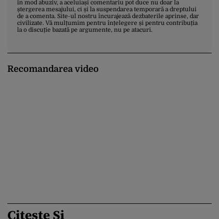
în mod abuziv, a aceluiași comentariu pot duce nu doar la
ștergerea mesajului, ci și la suspendarea temporară a dreptului
de a comenta. Site-ul nostru încurajează dezbaterile aprinse, dar
civilizate. Vă mulțumim pentru înțelegere și pentru contribuția
la o discuție bazată pe argumente, nu pe atacuri.
Recomandarea video
Citește Și