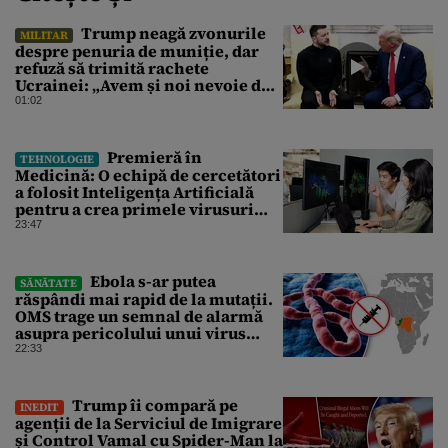
Trump neagă zvonurile
MILITAR
despre penuria de muniție, dar
refuză să trimită rachete
Ucrainei: „Avem și noi nevoie de
rachete”
01:02
Premieră în
TEHNOLOGIE
Medicină: O echipă de cercetători
a folosit Inteligența Artificială
pentru a crea primele virusuri
sintetice la tratarea de E.coli
23:47
Ebola s-ar putea
SĂNĂTATE
răspândi mai rapid de la mutații.
OMS trage un semnal de alarmă
asupra pericolului unui virus
pentru care nu există vaccin
22:33
Trump îi compară pe
INEDIT
agenții de la Serviciul de Imigrare
și Control Vamal cu Spider-Man la