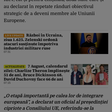
au declarat în repetate rânduri obiectivul
strategic de a deveni membre ale Uniunii
Europene.
Război în Ucraina,
LIVE UPDATE
ziua 1.625. Zelenski ordonă
atacuri susținute împotriva
industriei militare ruse
07:31
7 August, calendarul
ACTUALITATE
zilei: Charlize Theron împlinește
51 de ani, Bruce Dickinson 68.
David Duchovny face 66 de ani
07:15
„O etapă importantă pe calea lor de integrare
europeană”, a declarat un oficial al președinției
cipriote a Consiliului UE, referindu-se la