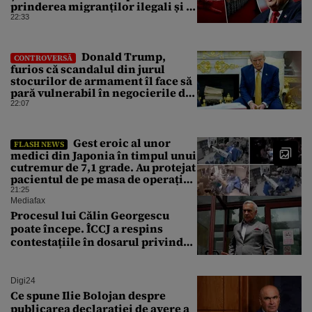
prinderea migranților ilegali și a
infractorilor
22:33
Donald Trump,
CONTROVERSĂ
furios că scandalul din jurul
stocurilor de armament îl face să
pară vulnerabil în negocierile de
pace cu Iranul
22:07
Gest eroic al unor
FLASH NEWS
medici din Japonia în timpul unui
cutremur de 7,1 grade. Au protejat
pacientul de pe masa de operație
cu propriile corpuri
21:25
Mediafax
Procesul lui Călin Georgescu
poate începe. ÎCCJ a respins
contestațiile în dosarul privind
lovitura de stat
Digi24
Ce spune Ilie Bolojan despre
publicarea declarației de avere a