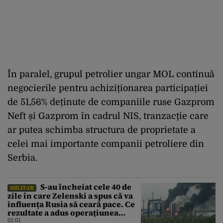
În paralel, grupul petrolier ungar MOL continuă
negocierile pentru achiziționarea participației
de 51,56% deținute de companiile ruse Gazprom
Neft și Gazprom în cadrul NIS, tranzacție care
ar putea schimba structura de proprietate a
celei mai importante companii petroliere din
Serbia.
S-au încheiat cele 40 de
MILITAR
zile în care Zelenski a spus că va
influența Rusia să ceară pace. Ce
rezultate a adus operațiunea
Kievului
01:01