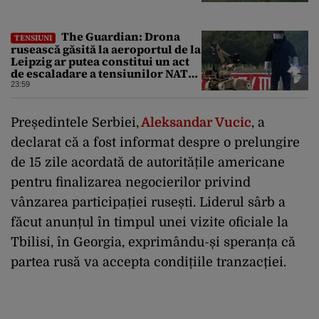
The Guardian: Drona
TENSIUNI
rusească găsită la aeroportul de la
Leipzig ar putea constitui un act
de escaladare a tensiunilor NATO-
Rusia
23:59
Președintele Serbiei,
Aleksandar Vucic
, a
declarat că a fost informat despre o prelungire
de 15 zile acordată de autoritățile americane
pentru finalizarea negocierilor privind
vânzarea participației rusești. Liderul sârb a
făcut anunțul în timpul unei vizite oficiale la
Tbilisi, în Georgia, exprimându-și speranța că
partea rusă va accepta condițiile tranzacției.