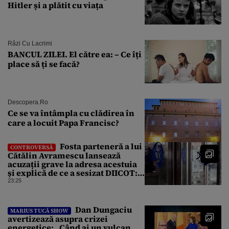
Hitler și a plătit cu viața
Râzi Cu Lacrimi
BANCUL ZILEI. El către ea: – Ce îți
place să ți se facă?
Descopera.ro
Ce se va întâmpla cu clădirea în
care a locuit Papa Francisc?
Fosta parteneră a lui
CONTROVERSĂ
Cătălin Avramescu lansează
acuzații grave la adresa acestuia
și explică de ce a sesizat DIICOT:
„Făcea baie complet dezbrăcat cu
23:25
copiii”. Fostul consilier
prezidențial respinge acuzațiile
Dan Dungaciu
MARIUS TUCĂ SHOW
avertizează asupra crizei
energetice: „Când ai un vulcan