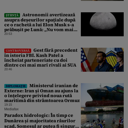
Astronomii avertizează
ȘTIINȚĂ
asupra deșeurilor spațiale după
ce o rachetă a lui Elon Musk s-a
prăbușit pe Lună: „Nu vom mai
putea efectua zboruri spațiale”
20:53
Gest fără precedent
CONTROVERSĂ
în istoria FBI. Kash Patel a
încheiat parteneriate cu doi
dintre cei mai mari rivali ai SUA
20:46
Ministerul iranian de
DIPLOMAȚIE
Externe: Iran și Oman au ajuns la
o înțelegere privind noua rută
maritimă din strâmtoarea Ormuz
19:15
Mediafax
Paradox hidrologic: În timp ce
Dunărea și majoritatea râurilor
scad, Someșul ar putea fi singurul