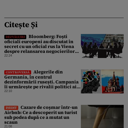
Citește Și
Bloomberg: Foști
DEZVĂLUIRI
oficiali europeni au discutat în
secret cu un oficial rus la Viena
despre relansarea negocierilor
de pace dintre Ucraina și Rusia
22:24
Alegerile din
CONTROVERSĂ
Germania, în centrul
dezinformării rusești. Campania
îi urmărește pe rivalii politici ai
partidului de extremă dreapta
22:10
AfD
Cazare de coșmar într-un
INEDIT
Airbnb: Ce a descoperit un turist
sub podea după ce a mutat un
scaun
21:08