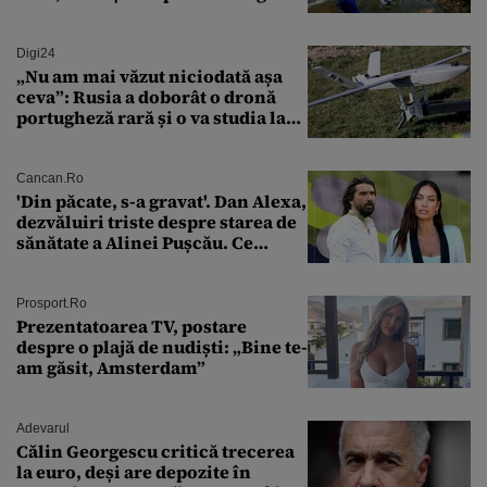
mare râu cu debite în creștere
Digi24
„Nu am mai văzut niciodată așa
ceva”: Rusia a doborât o dronă
portugheză rară și o va studia la
un institut de cercetare
Cancan.ro
'Din păcate, s-a gravat'. Dan Alexa,
dezvăluiri triste despre starea de
sănătate a Alinei Pușcău. Ce
discuție au avut cu două zile în
urmă
Prosport.ro
Prezentatoarea TV, postare
despre o plajă de nudiști: „Bine te-
am găsit, Amsterdam”
Adevarul
Călin Georgescu critică trecerea
la euro, deși are depozite în