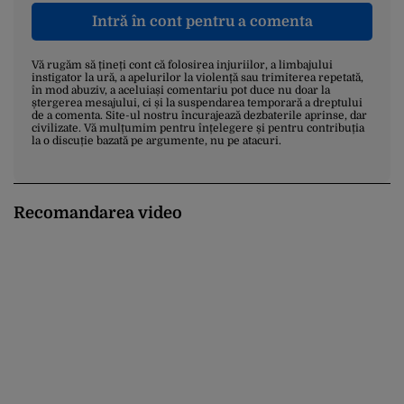
Intră în cont pentru a comenta
Vă rugăm să țineți cont că folosirea injuriilor, a limbajului
instigator la ură, a apelurilor la violență sau trimiterea repetată,
în mod abuziv, a aceluiași comentariu pot duce nu doar la
ștergerea mesajului, ci și la suspendarea temporară a dreptului
de a comenta. Site-ul nostru încurajează dezbaterile aprinse, dar
civilizate. Vă mulțumim pentru înțelegere și pentru contribuția
la o discuție bazată pe argumente, nu pe atacuri.
Recomandarea video