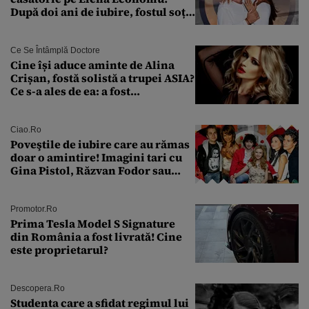
După doi ani de iubire, fostul soț
al Antoniei se pregătește de nuntă
Ce Se Întâmplă Doctore
Cine își aduce aminte de Alina
Crișan, fostă solistă a trupei ASIA?
Ce s-a ales de ea: a fost
condamnată la închisoare cu
suspendare. Ce acuzații i se aduc
Ciao.ro
Poveştile de iubire care au rămas
doar o amintire! Imagini tari cu
Gina Pistol, Răzvan Fodor sau
Andra Măruţă şi foştii parteneri
Promotor.ro
Prima Tesla Model S Signature
din România a fost livrată! Cine
este proprietarul?
Descopera.ro
Studenta care a sfidat regimul lui