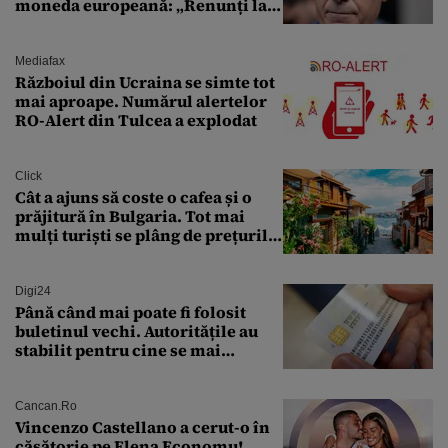
moneda europeană: „Renunți la
leu, renunți la suveranitate”
Mediafax
Războiul din Ucraina se simte tot
mai aproape. Numărul alertelor
RO-Alert din Tulcea a explodat
Click
Cât a ajuns să coste o cafea și o
prăjitură în Bulgaria. Tot mai
mulți turiști se plâng de prețurile
ridicate
Digi24
Până când mai poate fi folosit
buletinul vechi. Autoritățile au
stabilit pentru cine se mai
eliberează cartea de identitate
model 1997
Cancan.ro
Vincenzo Castellano a cerut-o în
căsătorie pe Elena Economu!