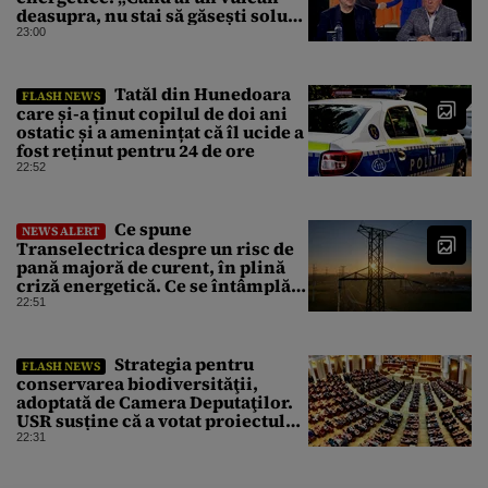
deasupra, nu stai să găsești soluții
cu leucoplast”
23:00
Tatăl din Hunedoara
FLASH NEWS
care și-a ținut copilul de doi ani
ostatic și a amenințat că îl ucide a
fost reținut pentru 24 de ore
22:52
Ce spune
NEWS ALERT
Transelectrica despre un risc de
pană majoră de curent, în plină
criză energetică. Ce se întâmplă
cu Sistemul Electroenergetic
22:51
Național
Strategia pentru
FLASH NEWS
conservarea biodiversităţii,
adoptată de Camera Deputaţilor.
USR susține că a votat proiectul
cu amendamentele PSD pentru a
22:31
nu bloca un jalon PNRR