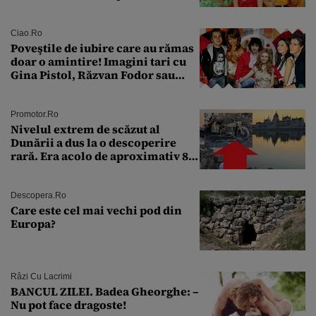
aproape 50 de ani
Ciao.ro
Poveştile de iubire care au rămas
doar o amintire! Imagini tari cu
Gina Pistol, Răzvan Fodor sau
Andra Măruţă şi foştii parteneri
Promotor.ro
Nivelul extrem de scăzut al
Dunării a dus la o descoperire
rară. Era acolo de aproximativ 80
de ani
Descopera.ro
Care este cel mai vechi pod din
Europa?
Râzi Cu Lacrimi
BANCUL ZILEI. Badea Gheorghe: –
Nu pot face dragoste!