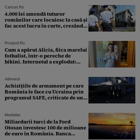
Cancan.ro
4.000 lei amendă tuturor
românilor care locuiesc la casă și
fac acest lucru în curte, crezând
că nu îi vede nimeni
Prosport.ro
Cum a apărut Alicia, fiica marelui
fotbalist, într-o pereche de
bikini. Internetul a explodat:
„Zeiță superbă!”
Adevarul
Achizițiile de armament pe care
România le face cu Ucraina prin
programul SAFE, criticate de un
expert în securitate: „Nu știm ce
arme ne trebuie”
Mediafax
Miliardarii turci de la Ford
Otosan investesc 100 de milioane
de euro în România. Banca
Transilvania le acordă o