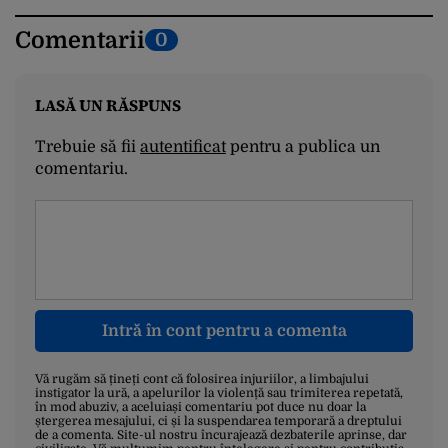
Comentarii
0
LASĂ UN RĂSPUNS
Trebuie să fii
autentificat
pentru a publica un
comentariu.
Intră în cont pentru a comenta
Vă rugăm să țineți cont că folosirea injuriilor, a limbajului
instigator la ură, a apelurilor la violență sau trimiterea repetată,
în mod abuziv, a aceluiași comentariu pot duce nu doar la
ștergerea mesajului, ci și la suspendarea temporară a dreptului
de a comenta. Site-ul nostru încurajează dezbaterile aprinse, dar