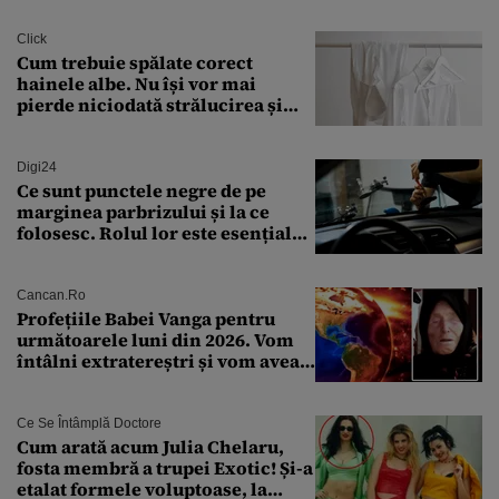
finanțare uriașă
Click
Cum trebuie spălate corect
hainele albe. Nu își vor mai
pierde niciodată strălucirea și
culoarea intensă
Digi24
Ce sunt punctele negre de pe
marginea parbrizului și la ce
folosesc. Rolul lor este esențial
pentru siguranța mașinii
Cancan.ro
Profețiile Babei Vanga pentru
următoarele luni din 2026. Vom
întâlni extratereștri și vom avea
un nou conflict global
Ce Se Întâmplă Doctore
Cum arată acum Julia Chelaru,
fosta membră a trupei Exotic! Și-a
etalat formele voluptoase, la