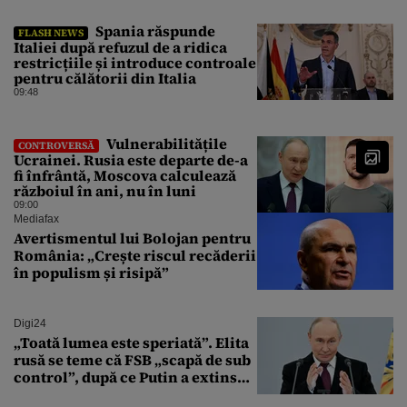
Spania răspunde
FLASH NEWS
Italiei după refuzul de a ridica
restricțiile și introduce controale
pentru călătorii din Italia
09:48
Vulnerabilitățile
CONTROVERSĂ
Ucrainei. Rusia este departe de-a
fi înfrântă, Moscova calculează
războiul în ani, nu în luni
09:00
Mediafax
Avertismentul lui Bolojan pentru
România: „Crește riscul recăderii
în populism și risipă”
Digi24
„Toată lumea este speriată”. Elita
rusă se teme că FSB „scapă de sub
control”, după ce Putin a extins
puterea serviciului