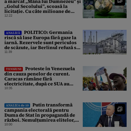
a marcat „Mâna lui Dumnezeu” și
„Golul Secolului”, scoasă la
licitație. Cu câte milioane de
dolari ar putea fi vândută
12:22
POLITICO: Germania
ANALIZĂ
riscă să lase Europa fără gaze la
iarnă. Rezervele sunt periculos
de scăzute, iar Berlinul refuză să
intervină
11:39
Proteste în Venezuela
TENSIUNI
din cauza penelor de curent.
Caracas rămâne fără
electricitate, după ce SUA au
promis modernizarea rețelei
10:35
Putin transformă
ANALIZA de 10
campania electorală pentru
Duma de Stat în propagandă de
război. Nemulțumirea elitelor,
tratată cu indiferență la Kremlin
10:00