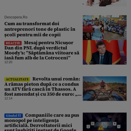
Descopera.ro
Cum au transformat doi
antreprenori tone de plastic în
școli pentru mii de copii
Mesaj pentru Nicușor
REACȚIE
Dan din PNL după verdictul
Moody’s: ”Săptămâna viitoare să
iasă fum alb de la Cotroceni”
12:20
Revolta unui român:
ACTUALITATE
A rămas pieton după ce a condus
un ATV fără cască în Thassos. A
fost amendat și cu 350 de euro: „Vi
se pare normal?”
12:14
Companiile care au pus
Gândul IT
monopol pe inteligența
artificială. Dezvoltatorii mici
sunt înghițiți instant de Google,