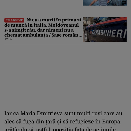
Nicu a murit în prima zi
TRAGEDIE
de muncă în Italia. Moldoveanul
s-a simțit rău, dar nimeni nu a
chemat ambulanța / Șase români,
anchetați
12:37
Iar ca Maria Dmitrieva sunt mulți ruși care au
ales să fugă din țară și să refugieze în Europa,
arătându-și, astfel, opoziția față de acțiunile