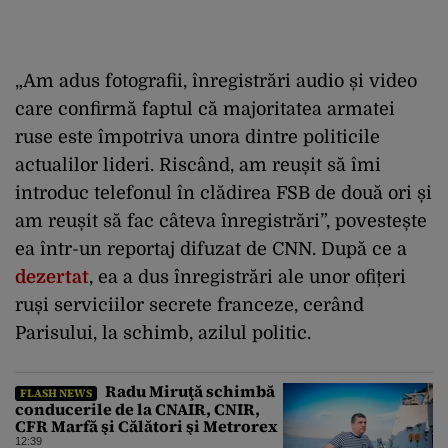
„Am adus fotografii, înregistrări audio și video
care confirmă faptul că majoritatea armatei
ruse este împotriva unora dintre politicile
actualilor lideri. Riscând, am reușit să îmi
introduc telefonul în clădirea FSB de două ori și
am reușit să fac câteva înregistrări”, povestește
ea într-un reportaj difuzat de CNN. După ce a
dezertat
, ea a dus înregistrări ale unor ofițeri
ruși serviciilor secrete franceze, cerând
Parisului, la schimb, azilul politic.
Radu Miruţă schimbă
FLASH NEWS
conducerile de la CNAIR, CNIR,
CFR Marfă şi Călători şi Metrorex
12:39