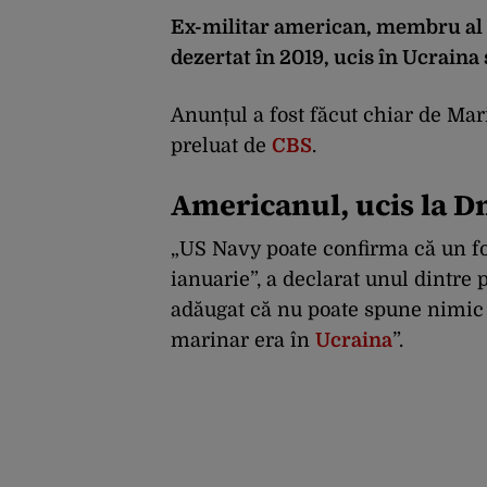
Ex-militar american, membru al un
dezertat în 2019, ucis în Ucrain
Anunțul a fost făcut chiar de Mar
preluat de
CBS
.
Americanul, ucis la D
„US Navy poate confirma că un fos
ianuarie”, a declarat unul dintre 
adăugat că nu poate spune nimic 
marinar era în
Ucraina
”.