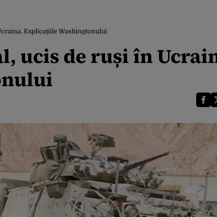
craina. Explicațiile Washingtonului
 ucis de ruși în Ucrai
onului