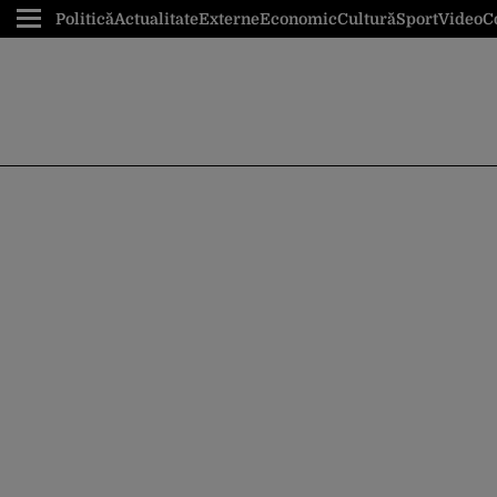
Politică
Actualitate
Externe
Economic
Cultură
Sport
Video
C