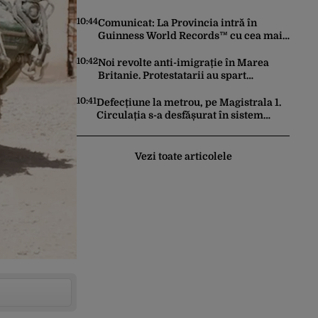
10:44
Comunicat: La Provincia intră în
Guinness World Records™ cu cea mai
mare porție de aripioare de pui servită
la un eveniment
10:42
Noi revolte anti-imigrație în Marea
Britanie. Protestatarii au spart
geamuri și au atacat locuințe
10:41
Defecțiune la metrou, pe Magistrala 1.
Circulația s-a desfășurat în sistem
pendulă
Vezi toate articolele