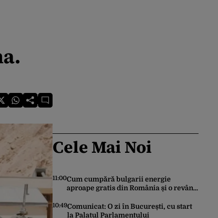
na.
Cele Mai Noi
11:00
Cum cumpără bulgarii energie
aproape gratis din România și o revând
la prețuri de zeci de ori mai mari. Cine
sunt noii „băieți deștepți” din energie
10:49
Comunicat: O zi în București, cu start
de la sud de Dunăre
la Palatul Parlamentului