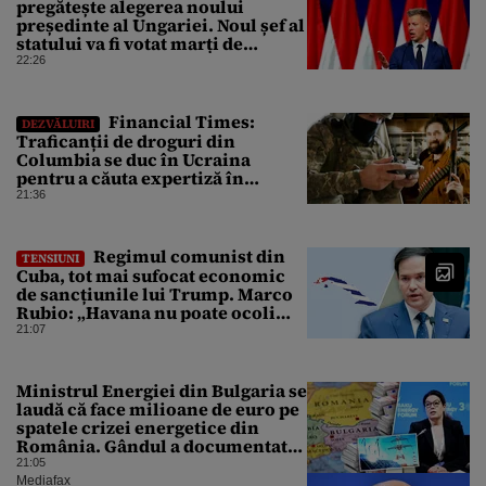
pregătește alegerea noului
președinte al Ungariei. Noul șef al
statului va fi votat marți de
Parlament
22:26
Financial Times:
DEZVĂLUIRI
Traficanții de droguri din
Columbia se duc în Ucraina
pentru a căuta expertiză în
domeniul dronelor
21:36
Regimul comunist din
TENSIUNI
Cuba, tot mai sufocat economic
de sancțiunile lui Trump. Marco
Rubio: „Havana nu poate ocoli
sancțiunile prin mimat reforme”
21:07
Ministrul Energiei din Bulgaria se
laudă că face milioane de euro pe
spatele crizei energetice din
România. Gândul a documentat
cazul
21:05
Mediafax