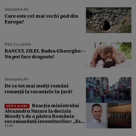
Descopera.ro
Care este cel mai vechi pod din
Europa?
Râzi Cu Lacrimi
BANCUL ZILEI. Badea Gheorghe: –
Nu pot face dragoste!
Descopera.ro
De ce tot mai mulți români
renunță la vacanțele în țară?
Reacția ministrului
NEWS ALERT
Alexandru Nazare la decizia
Moody’s de a păstra România
recomandată investitorilor: „Este
un răgaz, dar în niciun caz un
23:44
motiv de relaxare”