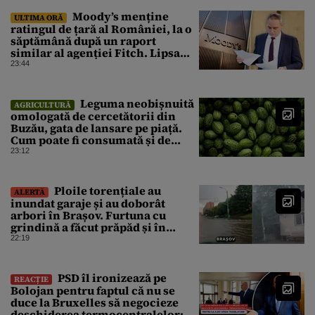
Moody’s menține
ULTIMA ORĂ
ratingul de țară al României, la o
săptămână după un raport
similar al agenției Fitch. Lipsa
unui guvern cu puteri depline,
23:44
principala vulnerabilitate din
raport
Leguma neobișnuită
AGRICULTURĂ
omologată de cercetătorii din
Buzău, gata de lansare pe piață.
Cum poate fi consumată și de
unde provine soiul
23:12
Ploile torențiale au
ALERTĂ
inundat garaje și au doborât
arbori în Brașov. Furtuna cu
grindină a făcut prăpăd și în
Bihor
22:19
PSD îl ironizează pe
REACȚIE
Bolojan pentru faptul că nu se
duce la Bruxelles să negocieze
deschiderea termocentralelor: