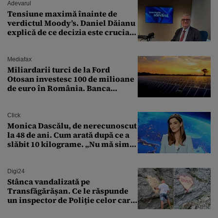
Adevarul
Tensiune maximă înainte de
verdictul Moody’s. Daniel Dăianu
explică de ce decizia este crucială
pentru economia României
Mediafax
Miliardarii turci de la Ford
Otosan investesc 100 de milioane
de euro în România. Banca
Transilvania le acordă o
finanțare uriașă
Click
Monica Dascălu, de nerecunoscut
la 48 de ani. Cum arată după ce a
slăbit 10 kilograme. „Nu mă simt
bine în această perioadă”
Digi24
Stânca vandalizată pe
Transfăgărășan. Ce le răspunde
un inspector de Poliție celor care
întreabă: „Dar ce a făcut?”