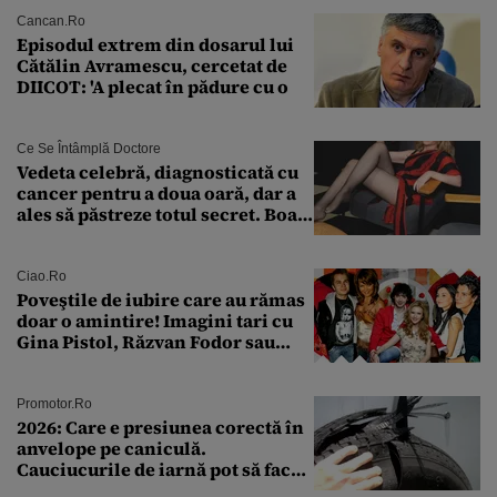
Cancan.ro
Episodul extrem din dosarul lui
Cătălin Avramescu, cercetat de
DIICOT: 'A plecat în pădure cu o
Ce Se Întâmplă Doctore
Vedeta celebră, diagnosticată cu
cancer pentru a doua oară, dar a
ales să păstreze totul secret. Boala
a fost descoperită la un control de
rutină
Ciao.ro
Poveştile de iubire care au rămas
doar o amintire! Imagini tari cu
Gina Pistol, Răzvan Fodor sau
Andra Măruţă şi foştii parteneri
Promotor.ro
2026: Care e presiunea corectă în
anvelope pe caniculă.
Cauciucurile de iarnă pot să facă
explozie la peste 40°C?