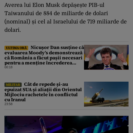
Averea lui Elon Musk depășește PIB-ul
Taiwanului de 884 de miliarde de dolari
(nominal) și cel al Israelului de 719 miliarde de
dolari.
Nicușor Dan susține că
ULTIMA ORĂ
evaluarea Moody’s demonstrează
că România a făcut pașii necesari
pentru a menține încrederea
investitorilor: „Totuși,
00:18
perspectiva rămâne rezervată”
Cât de repede și-au
MILITAR
epuizat SUA și aliații din Orientul
Mijlociu rachetele în conflictul
cu Iranul
23:58