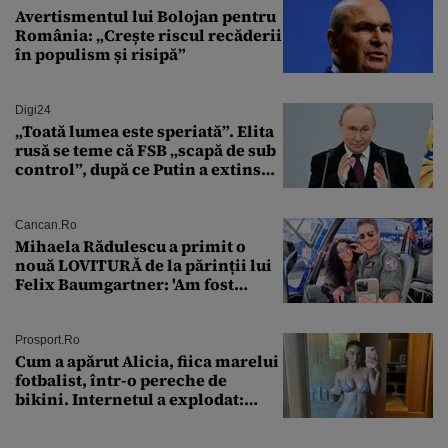
Avertismentul lui Bolojan pentru
România: „Crește riscul recăderii
în populism și risipă”
Digi24
„Toată lumea este speriată”. Elita
rusă se teme că FSB „scapă de sub
control”, după ce Putin a extins
puterea serviciului
Cancan.ro
Mihaela Rădulescu a primit o
nouă LOVITURĂ de la părinții lui
Felix Baumgartner: 'Am fost
ȘTEARSĂ complet din
Prosport.ro
Cum a apărut Alicia, fiica marelui
fotbalist, într-o pereche de
bikini. Internetul a explodat:
„Zeiță superbă!”