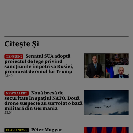
Citește Și
Senatul SUA adoptă
TENSIUNI
proiectul de lege privind
sancțiunile împotriva Rusiei,
promovat de omul lui Trump
23:40
Nouă breșă de
NEWS ALERT
securitate în spațiul NATO. Două
drone suspecte au survolat o bază
militară din Germania
23:04
Péter Magyar
FLASH NEWS