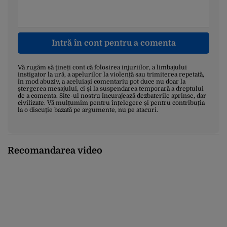
Intră în cont pentru a comenta
Vă rugăm să țineți cont că folosirea injuriilor, a limbajului
instigator la ură, a apelurilor la violență sau trimiterea repetată,
în mod abuziv, a aceluiași comentariu pot duce nu doar la
ștergerea mesajului, ci și la suspendarea temporară a dreptului
de a comenta. Site-ul nostru încurajează dezbaterile aprinse, dar
civilizate. Vă mulțumim pentru înțelegere și pentru contribuția
la o discuție bazată pe argumente, nu pe atacuri.
Recomandarea video