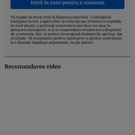
Intră în cont pentru a comenta
Vă rugăm să țineți cont că folosirea injuriilor, a limbajului
instigator la ură, a apelurilor la violență sau trimiterea repetată,
în mod abuziv, a aceluiași comentariu pot duce nu doar la
ștergerea mesajului, ci și la suspendarea temporară a dreptului
de a comenta. Site-ul nostru încurajează dezbaterile aprinse, dar
civilizate. Vă mulțumim pentru înțelegere și pentru contribuția
la o discuție bazată pe argumente, nu pe atacuri.
Recomandarea video