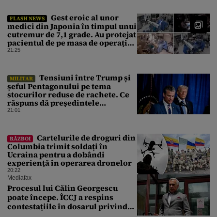
Gest eroic al unor
FLASH NEWS
medici din Japonia în timpul unui
cutremur de 7,1 grade. Au protejat
pacientul de pe masa de operație
cu propriile corpuri
21:25
Tensiuni între Trump și
MILITAR
șeful Pentagonului pe tema
stocurilor reduse de rachete. Ce
răspuns dă președintele
american
21:01
Cartelurile de droguri din
RĂZBOI
Columbia trimit soldați în
Ucraina pentru a dobândi
experiență în operarea dronelor
20:22
Mediafax
Procesul lui Călin Georgescu
poate începe. ÎCCJ a respins
contestațiile în dosarul privind
lovitura de stat