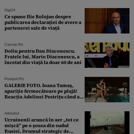
Digi24
Ce spune Ilie Bolojan despre
publicarea declarației de avere a
partenerei sale de viață
Cancan.ro
Doliu pentru Dan Diaconescu.
Fratele lui, Mario Diaconescu, a
încetat din viață la doar 60 de ani
Prosport.ro
GALERIE FOTO. Ioana Tamaş,
apariție fermecătoare pe plajă!
Reacția Adelinei Pestrițu când a
văzut-o
Adevarul
Ucrainenii aruncă în aer „tot ce
mișcă” pe o șosea din sudul
Rusiei. Drumul strategic de