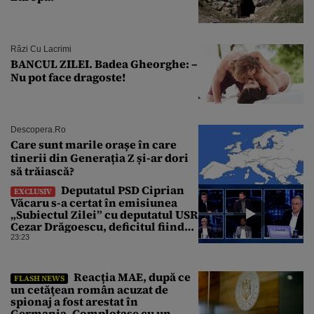
Râzi Cu Lacrimi
BANCUL ZILEI. Badea Gheorghe: –
Nu pot face dragoste!
Descopera.ro
Care sunt marile orașe în care
tinerii din Generația Z și-ar dori
să trăiască?
Deputatul PSD Ciprian
EXCLUSIV
Văcaru s-a certat în emisiunea
„Subiectul Zilei” cu deputatul USR
Cezar Drăgoescu, deficitul fiind
motivul scandalului
23:23
Reacția MAE, după ce
FLASH NEWS
un cetăţean român acuzat de
spionaj a fost arestat în
Germania. Complotase cu un