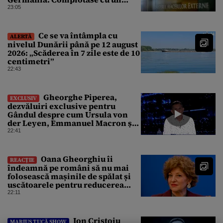
ucrainean ca să asasineze un
23:05
producător de drone
Ce se va întâmpla cu
ALERTĂ
nivelul Dunării până pe 12 august
2026: „Scăderea în 7 zile este de 10
centimetri”
22:43
Gheorghe Piperea,
EXCLUSIV
dezvăluiri exclusive pentru
Gândul despre cum Ursula von
der Leyen, Emmanuel Macron și
Zelenski plănuiesc pe Signal să îl
22:41
pună „la respect” pe Trump
Oana Gheorghiu îi
REACȚIE
îndeamnă pe români să nu mai
folosească mașinile de spălat și
uscătoarele pentru reducerea
consumului de energie
22:11
Ion Cristoiu
MARIUS TUCĂ SHOW