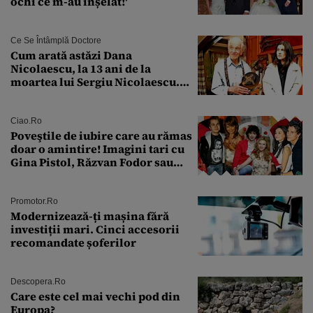
ochi ce m-au înșelat!'
Ce Se Întâmplă Doctore
Cum arată astăzi Dana
Nicolaescu, la 13 ani de la
moartea lui Sergiu Nicolaescu.
Transformarea care i-a surprins
pe toți
Ciao.ro
Poveştile de iubire care au rămas
doar o amintire! Imagini tari cu
Gina Pistol, Răzvan Fodor sau
Andra Măruţă şi foştii parteneri
Promotor.ro
Modernizează-ți mașina fără
investiții mari. Cinci accesorii
recomandate șoferilor
Descopera.ro
Care este cel mai vechi pod din
Europa?