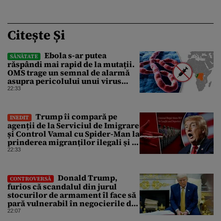
Citește Și
Ebola s-ar putea
SĂNĂTATE
răspândi mai rapid de la mutații.
OMS trage un semnal de alarmă
asupra pericolului unui virus
pentru care nu există vaccin
22:33
Trump îi compară pe
INEDIT
agenții de la Serviciul de Imigrare
și Control Vamal cu Spider-Man la
prinderea migranților ilegali și a
infractorilor
22:33
Donald Trump,
CONTROVERSĂ
furios că scandalul din jurul
stocurilor de armament îl face să
pară vulnerabil în negocierile de
pace cu Iranul
22:07