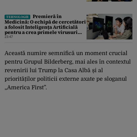
Premieră în
TEHNOLOGIE
Medicină: O echipă de cercetători
a folosit Inteligența Artificială
pentru a crea primele virusuri
sintetice la tratarea de E.coli
23:47
Această numire semnifică un moment crucial
pentru Grupul Bilderberg, mai ales în contextul
revenirii lui Trump la Casa Albă și al
priorităților politicii externe axate pe sloganul
„America First”.