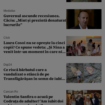
aprovizionare către Crimeea este
controlat complet
Mediafax
Guvernul ascunde recesiunea.
Câciu: „Mint și prezintă denaturat
lucrurile”
Click
Laura Cosoi nu se oprește la cinci
copii? Ce spune vedeta: „Și Nina a
venit într-un moment în care nici
măcar nu mai discutam”
Digi24
Ce riscă bărbatul care a
vandalizat o stâncă de pe
Transfăgărășan în semn de iubire
față de „Anna”
Cancan.ro
Valentin Sanfira o acuză pe
Codruța de adulter? 'Am iubit doi