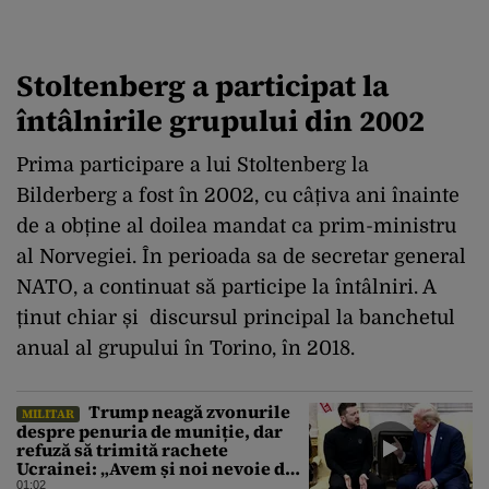
Stoltenberg a participat la
întâlnirile grupului din 2002
Prima participare a lui Stoltenberg la
Bilderberg a fost în 2002, cu câțiva ani înainte
de a obține al doilea mandat ca prim-ministru
al Norvegiei. În perioada sa de secretar general
NATO, a continuat să participe la întâlniri. A
ținut chiar și discursul principal la banchetul
anual al grupului în Torino, în 2018.
Trump neagă zvonurile
MILITAR
despre penuria de muniție, dar
refuză să trimită rachete
Ucrainei: „Avem și noi nevoie de
rachete”
01:02