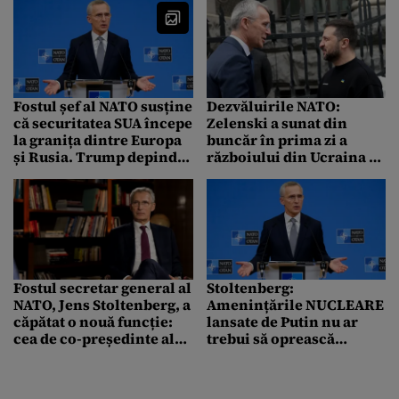
Fostul șef al NATO susține
Dezvăluirile NATO:
că securitatea SUA începe
Zelenski a sunat din
la granița dintre Europa
buncăr în prima zi a
și Rusia. Trump depinde
războiului din Ucraina și
în continuare de aliații
a cerut Alianței să
europeni
oprească atacurile.
Răspunsul? „Nu vom
risca un al treilea război
mondial”
Fostul secretar general al
Stoltenberg:
NATO, Jens Stoltenberg, a
Amenințările NUCLEARE
căpătat o nouă funcție:
lansate de Putin nu ar
cea de co-președinte al
trebui să oprească
Grupului Bilderberg
sprijinul NATO pentru
Ucraina