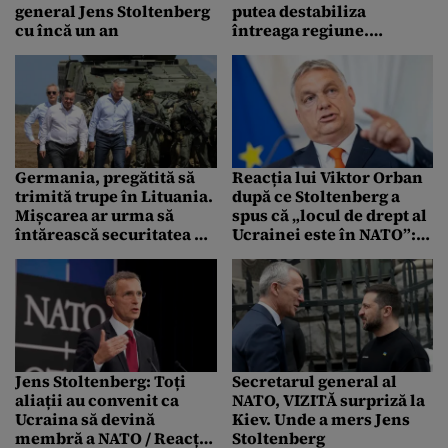
general Jens Stoltenberg
putea destabiliza
cu încă un an
întreaga regiune.
Avertismentul mai
multor membri NATO
Germania, pregătită să
Reacția lui Viktor Orban
trimită trupe în Lituania.
după ce Stoltenberg a
Mișcarea ar urma să
spus că „locul de drept al
întărească securitatea pe
Ucrainei este în NATO”:
Flancul Estic al NATO
”Ce?!”
Jens Stoltenberg: Toți
Secretarul general al
aliații au convenit ca
NATO, VIZITĂ surpriză la
Ucraina să devină
Kiev. Unde a mers Jens
membră a NATO / Reacția
Stoltenberg