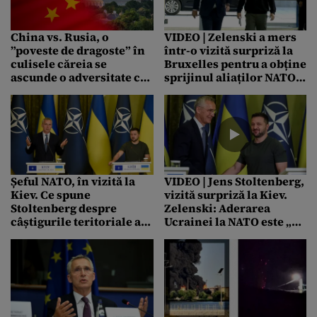
China vs. Rusia, o
VIDEO | Zelenski a mers
”poveste de dragoste” în
într-o vizită surpriză la
culisele căreia se
Bruxelles pentru a obține
ascunde o adversitate cu
sprijinul aliaților NATO/
rădăcini adânci
SUA a anunțat un ajutor
de 200 mil. de dolari
Șeful NATO, în vizită la
VIDEO | Jens Stoltenberg,
Kiev. Ce spune
vizită surpriză la Kiev.
Stoltenberg despre
Zelenski: Aderarea
câștigurile teritoriale ale
Ucrainei la NATO este „o
Ucrainei și despre
chestiune de timp”
România