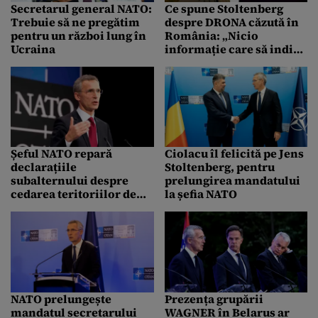
Secretarul general NATO:
Ce spune Stoltenberg
Trebuie să ne pregătim
despre DRONA căzută în
pentru un război lung în
România: „Nicio
Ucraina
informație care să indice
un atac intenționat al
Rusiei” Când a informat
țara noastră NATO
Șeful NATO repară
Ciolacu îl felicită pe Jens
declarațiile
Stoltenberg, pentru
subalternului despre
prelungirea mandatului
cedarea teritoriilor de
la șefia NATO
către Ucraina. „Pentru o
pace durabilă, sprijinul
militar este calea”
NATO prelungește
Prezența grupării
mandatul secretarului
WAGNER în Belarus ar