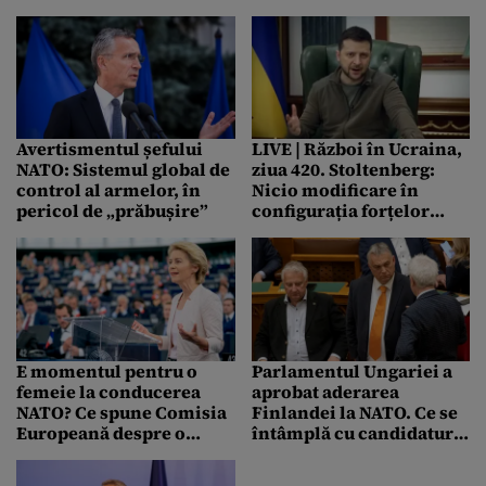
acidă a Moscovei
Avertismentul șefului
LIVE | Război în Ucraina,
NATO: Sistemul global de
ziua 420. Stoltenberg:
control al armelor, în
Nicio modificare în
pericol de „prăbușire”
configurația forțelor
NUCLEARE / Zelenski:
Avem justificare pentru
cheltuieli
E momentul pentru o
Parlamentul Ungariei a
femeie la conducerea
aprobat aderarea
NATO? Ce spune Comisia
Finlandei la NATO. Ce se
Europeană despre o
întâmplă cu candidatura
posibilă candidatură a
Suediei
Ursulei von der Leyen