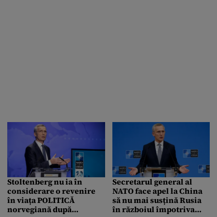
Stoltenberg nu ia în
Secretarul general al
considerare o revenire
NATO face apel la China
în viața POLITICĂ
să nu mai susțină Rusia
norvegiană după
în războiul împotriva