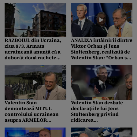
încheierea mandatului
Ucrainei
de secretar general al
NATO
RĂZBOIUL din Ucraina,
ANALIZA întâlnirii dintre
ziua 873. Armata
Viktor Orban și Jens
ucraineană anunță că a
Stoltenberg, realizată de
doborât două rachete
Valentin Stan: “Orban s-a
rusești. Moscova își
IMPUS în fața lui
continuă ofensiva în
Stoltenberg“
Donețk
Valentin Stan
Valentin Stan dezbate
demontează MITUL
declarațiile lui Jens
controlului ucrainean
Stoltenberg privind
asupra ARMELOR
ridicarea
americane: “Ucrainenii
INTERDICȚIILOR
n-au avut niciodată pe
Ucrainei de a efectua