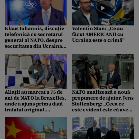
mână armele alea“
atacuri pe teritoriul
Rusiei
Klaus Iohannis, discuție
Valentin Stan: „Ce au
telefonică cu secretarul
făcut AMERICANII cu
general al NATO, despre
Ucraina este o crimă”
securitatea din Ucraina
și Marea Neagră
Aliații au marcat a 75 de
NATO analizează o nouă
ani de NATO la Bruxelles,
propunere de ajutor. Jens
unde a ajuns prima dată
Stoltenberg: „Ceea ce
tratatul original.
este evident este că avem
Luminița Odobescu,
nevoie de bani noi și mai
mesaj la a 20-a
mulți pentru Ucraina”
aniversare a noastră