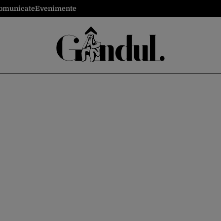
omunicate
Evenimente