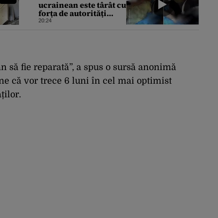
ucrainean este târât cu
forța de autorități
pentru a fi trimis la
20:24
război. Incidentele de
acest fel sunt tot mai
dese
an să fie reparată”, a spus o sursă anonimă
ne că vor trece 6 luni în cel mai optimist
ților.