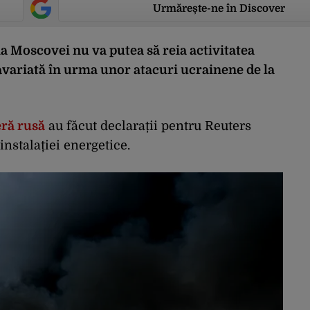
Urmărește-ne în Discover
ia Moscovei nu va putea să reia activitatea
 avariată în urma unor atacuri ucrainene de la
eră rusă
au făcut declarații pentru Reuters
nstalației energetice.