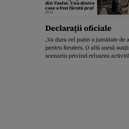
din Vaslui. Una dintre
case a fost făcută praf
20:41
Declarații oficiale
„Va dura cel puțin o jumătate de 
pentru Reuters. O altă sursă susți
scenariu privind reluarea activită