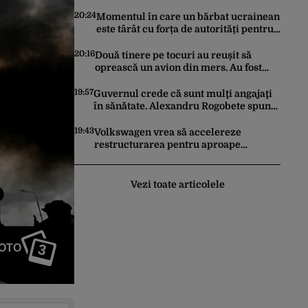
praf
20:24
Momentul în care un bărbat ucrainean
este târât cu forța de autorități pentru
a fi trimis la război. Incidentele de
acest fel sunt tot mai dese
20:16
Două tinere pe tocuri au reușit să
oprească un avion din mers. Au fost
întoarse din „cursă” în ultima clipă.
Imaginile au devenit virale
19:57
Guvernul crede că sunt mulţi angajaţi
în sănătate. Alexandru Rogobete spune
că nu e destul personal pentru
combaterea infecţiilor nosocomiale
19:43
Volkswagen vrea să accelereze
restructurarea pentru aproape
100.000 de locuri de muncă. Care este
motivul
Vezi toate articolele
3
FOTO