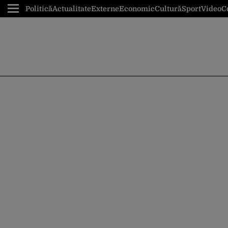
Politică
Actualitate
Externe
Economic
Cultură
Sport
Video
C