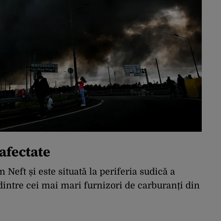
 afectate
Neft și este situată la periferia sudică a
intre cei mai mari furnizori de carburanți din