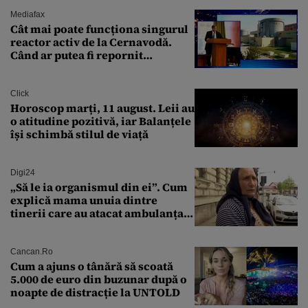
Mediafax
Cât mai poate funcționa singurul
reactor activ de la Cernavodă.
Când ar putea fi repornit
Reactorul 1
Click
Horoscop marți, 11 august. Leii au
o atitudine pozitivă, iar Balanțele
își schimbă stilul de viață
Digi24
„Să le ia organismul din ei”. Cum
explică mama unuia dintre
tinerii care au atacat ambulanța
agresiunea revoltătoare a
acestora
Cancan.ro
Cum a ajuns o tânără să scoată
5.000 de euro din buzunar după o
noapte de distracție la UNTOLD