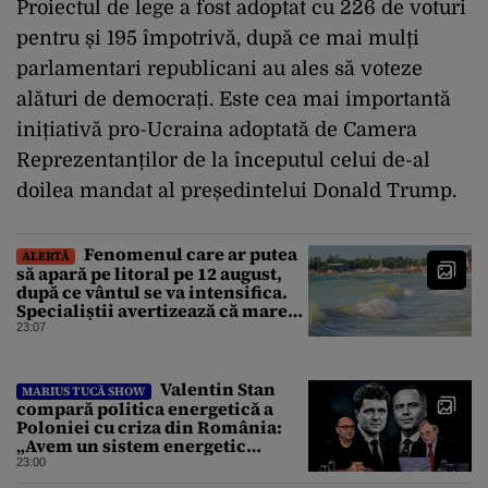
Proiectul de lege a fost adoptat cu 226 de voturi
pentru și 195 împotrivă, după ce mai mulți
parlamentari republicani au ales să voteze
alături de democrați. Este cea mai importantă
inițiativă pro-Ucraina adoptată de Camera
Reprezentanților de la începutul celui de-al
doilea mandat al președintelui Donald Trump.
Fenomenul care ar putea
ALERTĂ
să apară pe litoral pe 12 august,
după ce vântul se va intensifica.
Specialiștii avertizează că marea
va fi agitată
23:07
Valentin Stan
MARIUS TUCĂ SHOW
compară politica energetică a
Poloniei cu criza din România:
„Avem un sistem energetic
confecționat într-o piață mafiotă”
23:00