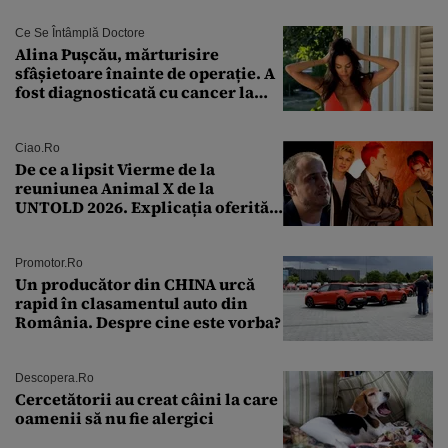
Ce Se Întâmplă Doctore
Alina Pușcău, mărturisire
sfâșietoare înainte de operație. A
fost diagnosticată cu cancer la
sân în metastază: „Este singurul
tratament care o să mă ajute să
îmi salvez viața”
Ciao.ro
De ce a lipsit Vierme de la
reuniunea Animal X de la
UNTOLD 2026. Explicația oferită
de Șerban Copoț
Promotor.ro
Un producător din CHINA urcă
rapid în clasamentul auto din
România. Despre cine este vorba?
Descopera.ro
Cercetătorii au creat câini la care
oamenii să nu fie alergici