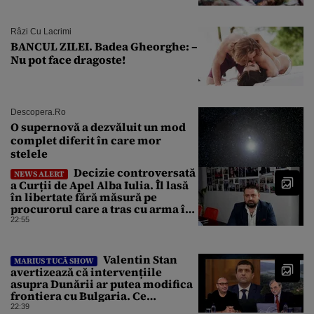
Râzi Cu Lacrimi
BANCUL ZILEI. Badea Gheorghe: –
Nu pot face dragoste!
Descopera.ro
O supernovă a dezvăluit un mod
complet diferit în care mor
stelele
Decizie controversată
NEWS ALERT
a Curții de Apel Alba Iulia. Îl lasă
în libertate fără măsură pe
procurorul care a tras cu arma în
fuga sa de poliție
22:55
Valentin Stan
MARIUS TUCĂ SHOW
avertizează că intervențiile
asupra Dunării ar putea modifica
frontiera cu Bulgaria. Ce
argumente aduce profesorul?
22:39