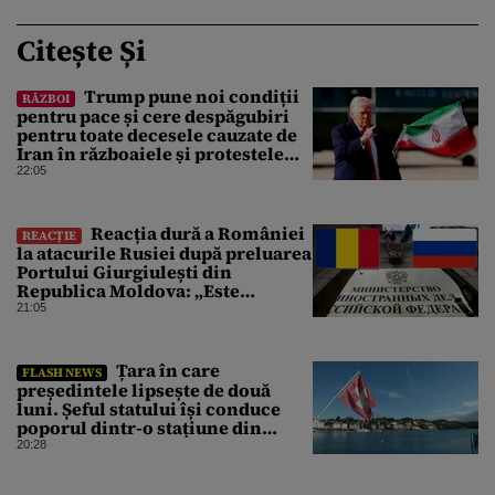
Citește Și
Trump pune noi condiții
RĂZBOI
pentru pace și cere despăgubiri
pentru toate decesele cauzate de
Iran în războaiele și protestele
din ultimii 50 de ani
22:05
Reacția dură a României
REACȚIE
la atacurile Rusiei după preluarea
Portului Giurgiulești din
Republica Moldova: „Este
propagandă stalinistă”
21:05
Țara în care
FLASH NEWS
președintele lipsește de două
luni. Șeful statului își conduce
poporul dintr-o stațiune din
Elveția
20:28