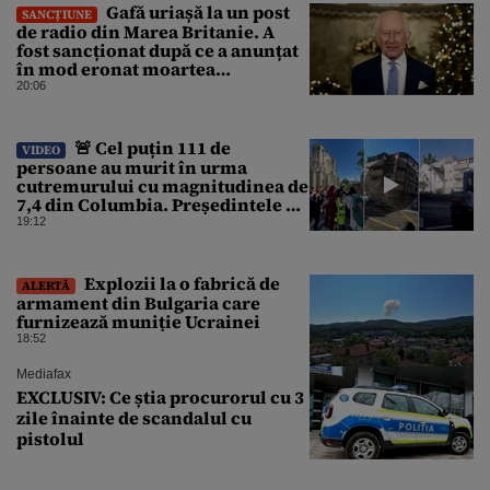
Gafă uriașă la un post
SANCȚIUNE
de radio din Marea Britanie. A
fost sancționat după ce a anunțat
în mod eronat moartea
regelui Charles al III-lea
20:06
🚨 Cel puțin 111 de
VIDEO
persoane au murit în urma
cutremurului cu magnitudinea de
7,4 din Columbia. Președintele a
declarat stare de calamitate
19:12
națională
Explozii la o fabrică de
ALERTĂ
armament din Bulgaria care
furnizează muniție Ucrainei
18:52
Mediafax
EXCLUSIV: Ce știa procurorul cu 3
zile înainte de scandalul cu
pistolul