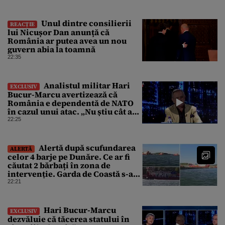
Unul dintre consilierii
REACȚIE
lui Nicușor Dan anunță că
România ar putea avea un nou
guvern abia la toamnă
22:35
Analistul militar Hari
EXCLUSIV
Bucur-Marcu avertizează că
România e dependentă de NATO
în cazul unui atac. „Nu știu cât ar
rezista țara fără ajutor ”
22:25
Alertă după scufundarea
ALERTĂ
celor 4 barje pe Dunăre. Ce ar fi
căutat 2 bărbați în zona de
intervenție. Garda de Coastă s-a
deplasat urgent
22:21
Hari Bucur-Marcu
EXCLUSIV
dezvăluie că tăcerea statului în