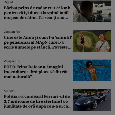
Digi24
Bărbat prins de radar cu 172 kmh
pentru că își ducea la spital tatăl
muşcat de câine. Ce reacție au
avut polițiștii
Cancan.ro
Cine este Anna și cum l-a 'smintit'
pe pensionarul MApN care i-a
scris numele pe stâncă. Povestea
'interzisă' care se ascunde în
spatele graffitiului de pe
Transfăgărășan
Prosport.ro
FOTO. Irina Deleanu, imagini
incendiare: „Îmi place să fiu cât
mai naturală”
Adevarul
Poliția i-a confiscat Ferrari-ul de
3,7 milioane de lire sterline la o
jumătate de oră după ce s-a urcat
la volan