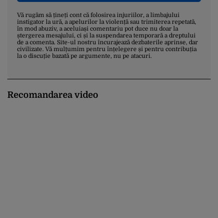
Vă rugăm să țineți cont că folosirea injuriilor, a limbajului
instigator la ură, a apelurilor la violență sau trimiterea repetată,
în mod abuziv, a aceluiași comentariu pot duce nu doar la
ștergerea mesajului, ci și la suspendarea temporară a dreptului
de a comenta. Site-ul nostru încurajează dezbaterile aprinse, dar
civilizate. Vă mulțumim pentru înțelegere și pentru contribuția
la o discuție bazată pe argumente, nu pe atacuri.
Recomandarea video