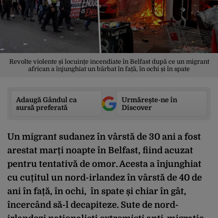
Revolte violente și locuințe incendiate în Belfast după ce un migrant
african a înjunghiat un bărbat în față, în ochi și în spate
Adaugă Gândul ca
Urmărește-ne în
sursă preferată
Discover
Un migrant sudanez în vârstă de 30 ani a fost
arestat marți noapte în Belfast, fiind acuzat
pentru tentativă de omor. Acesta a înjunghiat
cu cuțitul un nord-irlandez în vârstă de 40 de
ani în față, în ochi, în spate și chiar în gât,
încercând să-l decapiteze. Sute de nord-