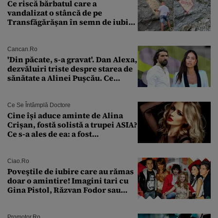
Ce riscă bărbatul care a
vandalizat o stâncă de pe
Transfăgărășan în semn de iubire
față de „Anna”
Cancan.ro
'Din păcate, s-a gravat'. Dan Alexa,
dezvăluiri triste despre starea de
sănătate a Alinei Pușcău. Ce
discuție au avut cu două zile în
urmă
Ce Se Întâmplă Doctore
Cine își aduce aminte de Alina
Crișan, fostă solistă a trupei ASIA?
Ce s-a ales de ea: a fost
condamnată la închisoare cu
suspendare. Ce acuzații i se aduc
Ciao.ro
Poveştile de iubire care au rămas
doar o amintire! Imagini tari cu
Gina Pistol, Răzvan Fodor sau
Andra Măruţă şi foştii parteneri
Promotor.ro