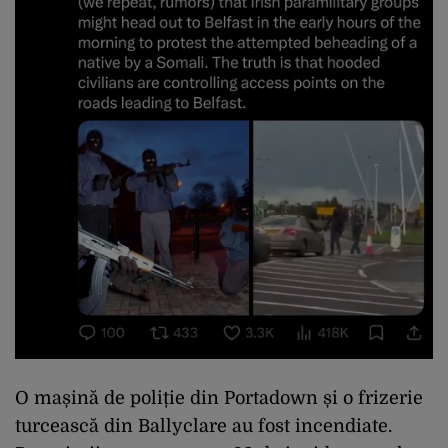
O mașină de poliție din Portadown și o frizerie
turcească din Ballyclare au fost incendiate.