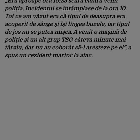
„Era aproape ora 10:25 seara când a venit
poliția. Incidentul se întâmplase de la ora 10.
Tot ce am văzut era că tipul de deasupra era
acoperit de sânge și își lingea buzele, iar tipul
de jos nu se putea mișca. A venit o mașină de
poliție și un alt grup TSG câteva minute mai
târziu, dar nu au coborât să-l aresteze pe el”
, a
spus un rezident martor la atac.