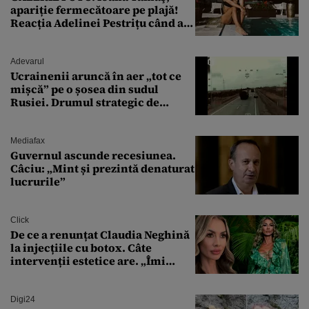
apariție fermecătoare pe plajă!
Reacția Adelinei Pestrițu când a
văzut-o
Adevarul
Ucrainenii aruncă în aer „tot ce
mișcă” pe o șosea din sudul
Rusiei. Drumul strategic de
aprovizionare către Crimeea este
controlat complet
Mediafax
Guvernul ascunde recesiunea.
Câciu: „Mint și prezintă denaturat
lucrurile”
Click
De ce a renunțat Claudia Neghină
la injecțiile cu botox. Câte
intervenții estetice are. „Îmi
îngheață fața”
Digi24