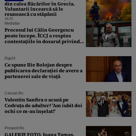
din calea flăcărilor în Grecia.
Voluntarii încearcă să le
reunească cu stăpânii
16:23
Mediafax
Procesul lui Călin Georgescu
poate începe. ÎCCJ a respins
contestațiile în dosarul privind
lovitura de stat
Digi24
Ce spune Ilie Bolojan despre
publicarea declarației de avere a
partenerei sale de viață
Cancan.ro
Valentin Sanfira o acuză pe
Codruța de adulter? 'Am iubit doi
ochi ce m-au înșelat!'
Prosport.ro
GALERIE FOTO. Ioana Tamaş,