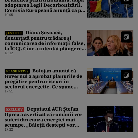
adoptarea Legii Decarbonizării.
Comisia Europeană anunță că pot
fi „consecințe financiare”
19:05
Diana Șoșoacă,
JUSTIȚIE
denunțată pentru trădare și
comunicarea de informații false,
la ÎCCJ. Cine a intentat plângerea
penală
18:12
Bolojan anunță că
FLASH NEWS
Guvernul a aprobat planurile de
pregătire pentru riscuri în
sectorul energetic. Ce spune
premierul despre consumul
17:51
populației
Deputatul AUR Ștefan
EXCLUSIV
Oprea a avertizat că românii vor
suferi din cauza energiei mai
scumpe. „Băieții deștepți vor
specula și după vor crește
17:22
prețurile”