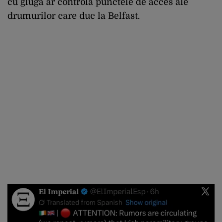
cu glugă ar controla punctele de acces ale
drumurilor care duc la Belfast.