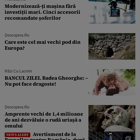
Modernizează-ți mașina fără
investiții mari. Cinci accesorii
recomandate șoferilor
Descopera.ro
Care este cel mai vechi pod din
Europa?
Râzi Cu Lacrimi
BANCUL ZILEI. Badea Gheorghe: –
Nu pot face dragoste!
Descopera.ro
Amprente vechi de 1,4 milioane
de ani dezvăluie o rudă uriașă a
omului
Avertisment de la
NEWS ALERT
Bruxelles pentru România, după