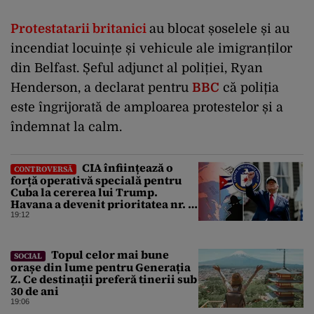
Protestatarii britanici
au blocat șoselele și au
incendiat locuințe și vehicule ale imigranților
din Belfast. Șeful adjunct al poliției, Ryan
Henderson, a declarat pentru
BBC
că poliția
este îngrijorată de amploarea protestelor și a
îndemnat la calm.
CIA înființează o
CONTROVERSĂ
forță operativă specială pentru
Cuba la cererea lui Trump.
Havana a devenit prioritatea nr. 1
alături de China, Iran și Rusia
19:12
Topul celor mai bune
SOCIAL
orașe din lume pentru Generația
Z. Ce destinații preferă tinerii sub
30 de ani
19:06