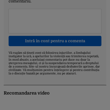
comentariu.
Intră în cont pentru a comenta
Vă rugăm să țineți cont că folosirea injuriilor, a limbajului
instigator la ură, a apelurilor la violență sau trimiterea repetată,
în mod abuziv, a aceluiași comentariu pot duce nu doar la
ștergerea mesajului, ci și la suspendarea temporară a dreptului
de a comenta. Site-ul nostru încurajează dezbaterile aprinse, dar
civilizate. Vă mulțumim pentru înțelegere și pentru contribuția
la o discuție bazată pe argumente, nu pe atacuri.
Recomandarea video