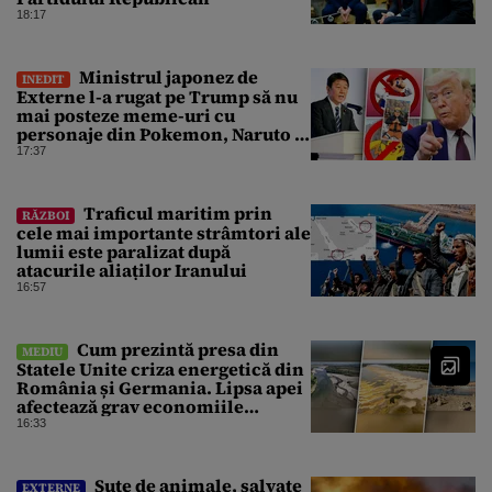
18:17
Ministrul japonez de
INEDIT
Externe l-a rugat pe Trump să nu
mai posteze meme-uri cu
personaje din Pokemon, Naruto și
Mario pe platformele social-
17:37
media
Traficul maritim prin
RĂZBOI
cele mai importante strâmtori ale
lumii este paralizat după
atacurile aliaților Iranului
16:57
Cum prezintă presa din
MEDIU
Statele Unite criza energetică din
România și Germania. Lipsa apei
afectează grav economiile
Europei
16:33
Sute de animale, salvate
EXTERNE