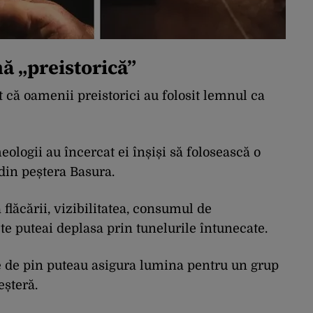
ă „preistorică”
 că oamenii preistorici au folosit lemnul ca
eologii au încercat ei înșiși să folosească o
 din peștera Basura.
lăcării, vizibilitatea, consumul de
te puteai deplasa prin tunelurile întunecate.
țe de pin puteau asigura lumina pentru un grup
eșteră.