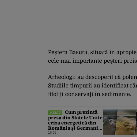
Peștera Basura, situată în apropie
cele mai importante peșteri preist
Arheologii au descoperit că polen
Studiile timpurii au identificat ră
fitoliți conservați în sedimente.
Cum prezintă
MEDIU
presa din Statele Unite
criza energetică din
România și Germania.
Lipsa apei afectează
16:33