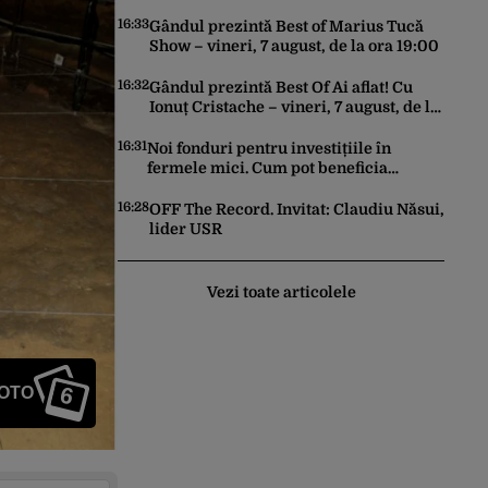
Germania. Lipsa apei afectează grav
economiile Europei
16:33
Gândul prezintă Best of Marius Tucă
Show – vineri, 7 august, de la ora 19:00
16:32
Gândul prezintă Best Of Ai aflat! Cu
Ionuț Cristache – vineri, 7 august, de la
ora 15.00
16:31
Noi fonduri pentru investițiile în
fermele mici. Cum pot beneficia
fermierii de finanțări nerambursabile
de până la 50.000 de euro
16:28
OFF The Record. Invitat: Claudiu Năsui,
lider USR
Vezi toate articolele
6
FOTO