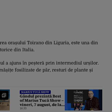
rea orașului Toirano din Liguria, este una din
orice din Italia.
ul a ajuns în peșteră prin intermediul urșilor.
mășițe fosilizate de păr, resturi de plante și
MARIUS TUCĂ SHOW
Gândul prezintă Best
of Marius Tucă Show –
vineri, 7 august, de la
ora 19:00
16:33