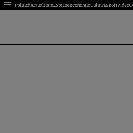
Politică
Actualitate
Externe
Economic
Cultură
Sport
Video
C