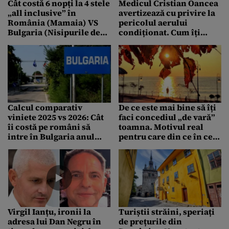
Cât costă 6 nopți la 4 stele
Medicul Cristian Oancea
„all inclusive” în
avertizează cu privire la
România (Mamaia) VS
pericolul aerului
Bulgaria (Nisipurile de
condiționat. Cum îți
Aur). Unde este mai
afectează sănătatea
ieftin, de fapt
Calcul comparativ
De ce este mai bine să îți
viniete 2025 vs 2026: Cât
faci concediul „de vară”
îi costă pe români să
toamna. Motivul real
intre în Bulgaria anul
pentru care din ce în ce
acesta, după trecerea
mai mulți români aleg
vecinilor la euro, față de
luna septembrie
anul trecut
Virgil Ianțu, ironii la
Turiștii străini, speriați
adresa lui Dan Negru în
de prețurile din