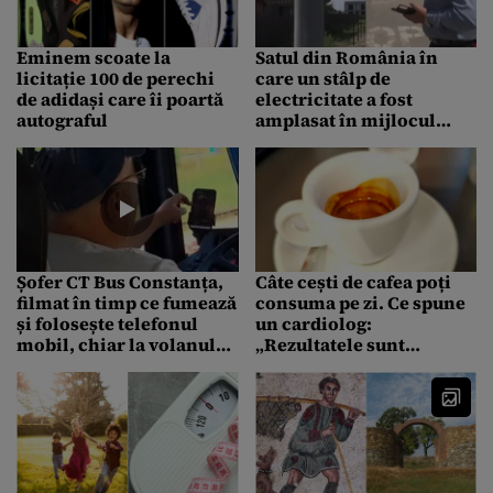
Eminem scoate la
Satul din România în
licitație 100 de perechi
care un stâlp de
de adidași care îi poartă
electricitate a fost
autograful
amplasat în mijlocul
șoselei. Imagini greu de
explicat
Șofer CT Bus Constanța,
Câte cești de cafea poți
filmat în timp ce fumează
consuma pe zi. Ce spune
și folosește telefonul
un cardiolog:
mobil, chiar la volanul
„Rezultatele sunt
autobuzului plin cu
surprinzătoare”
pasageri. Reacția
companiei