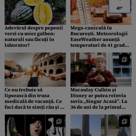
Adevărul despre pepenii
Mega-caniculă în
verzi cu miez galben:
București. Meteorologii
naturali sau făcuți în
EaseWeather anunță
laborator?
temperaturi de 41 grade
Celsius, începând cu
această dată
Ce nu trebuie să
Macaulay Culkin și
lipsească din trusa
Disney ar putea reînvia
medicală de vacanță. Ce
seria „Singur Acasă”. La
faci dacă te simți rău și ai
36 de ani de la primul
nevoie de medic
film, „Kevin” nu exclude
o nouă comedie