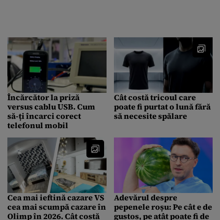
Încărcător la priză
Cât costă tricoul care
versus cablu USB. Cum
poate fi purtat o lună fără
să-ți încarci corect
să necesite spălare
telefonul mobil
Cea mai ieftină cazare VS
Adevărul despre
cea mai scumpă cazare în
pepenele roșu: Pe cât e de
Olimp în 2026. Cât costă
gustos, pe atât poate fi de