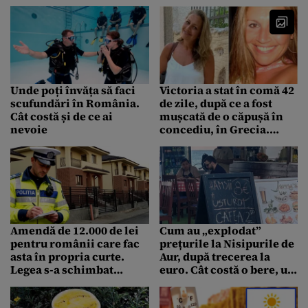
uriașă este detonată
face minuni pentru
pentru a devia cursul
creier
apei
Unde poți învăța să faci
Victoria a stat în comă 42
scufundări în România.
de zile, după ce a fost
Cât costă și de ce ai
mușcată de o căpușă în
nevoie
concediu, în Grecia.
Diagnosticul dur al
medicilor
Amendă de 12.000 de lei
Cum au „explodat”
pentru românii care fac
prețurile la Nisipurile de
asta în propria curte.
Aur, după trecerea la
Legea s-a schimbat
euro. Cât costă o bere, un
radical
porumb fiert, o porție de
hamsii și un șezlong