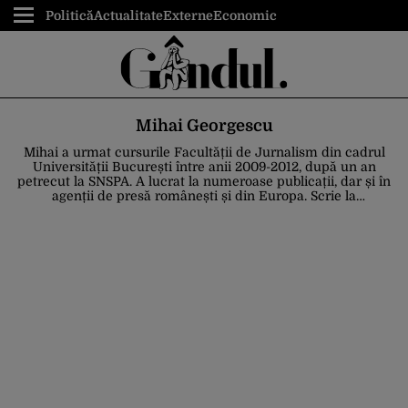
Politică
Actualitate
Externe
Economic
Mihai Georgescu
Mihai a urmat cursurile Facultății de Jurnalism din cadrul
Universității București între anii 2009-2012, după un an
petrecut la SNSPA.
A lucrat la numeroase publicații, dar și în
agenții de presă românești și din Europa.
Scrie la
GÂNDUL.RO din 2020 ca redactor.
Pasiunile sale sunt istoria,
filmele artistice și documentarele de investigații.