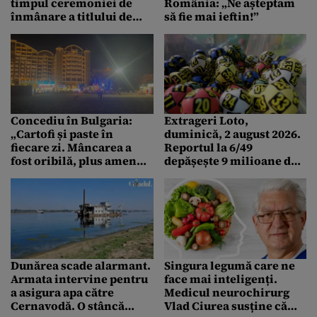
timpul ceremoniei de
România: „Ne așteptam
înmânare a titlului de
să fie mai ieftin!”
cetățean de onoare al
Timișoarei
Concediu în Bulgaria:
Extrageri Loto,
„Cartofi și paste în
duminică, 2 august 2026.
fiecare zi. Mâncarea a
Reportul la 6/49
fost oribilă, plus amendă
depășește 9 milioane de
dacă lăsai în farfurie”
euro
Dunărea scade alarmant.
Singura legumă care ne
Armata intervine pentru
face mai inteligenți.
a asigura apa către
Medicul neurochirurg
Cernavodă. O stâncă
Vlad Ciurea susține că