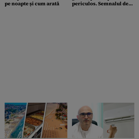
pe noapte și cum arată
periculos. Semnalul de
alarmă tras de doctorul
Mihail Pautov