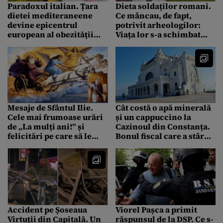
Paradoxul italian. Țara
Dieta soldaților romani.
dietei mediteraneene
Ce mâncau, de fapt,
devine epicentrul
potrivit arheologilor:
european al obezității
Viața lor s-a schimbat
infantile
radical pe malul Dunării
Mesaje de Sfântul Ilie.
Cât costă o apă minerală
Cele mai frumoase urări
și un cappuccino la
de „La mulți ani!” și
Cazinoul din Constanța.
felicitări pe care să le
Bonul fiscal care a stârnit
trimiți sărbătoriților
discuții aprinse online
Accident pe Șoseaua
Viorel Pașca a primit
Virtuții din Capitală. Un
răspunsul de la DSP. Ce s-