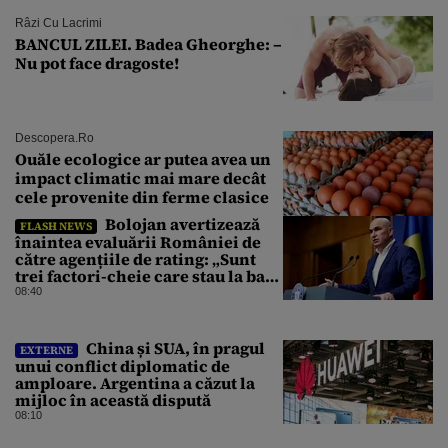
Râzi Cu Lacrimi
BANCUL ZILEI. Badea Gheorghe: –
Nu pot face dragoste!
Descopera.ro
Ouăle ecologice ar putea avea un
impact climatic mai mare decât
cele provenite din ferme clasice
Bolojan avertizează
FLASH NEWS
înaintea evaluării României de
către agențiile de rating: „Sunt
trei factori-cheie care stau la baza
acestor evaluări”
08:40
China și SUA, în pragul
EXTERNE
unui conflict diplomatic de
amploare. Argentina a căzut la
mijloc în această dispută
08:10