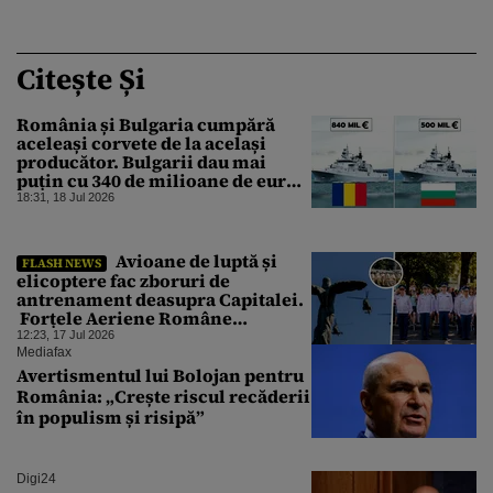
Citește Și
România și Bulgaria cumpără
aceleași corvete de la același
producător. Bulgarii dau mai
puțin cu 340 de milioane de euro.
Care este explicația
18:31, 18 Jul 2026
Avioane de luptă și
FLASH NEWS
elicoptere fac zboruri de
antrenament deasupra Capitalei.
Forțele Aeriene Române
pregătesc un spectacol aviatic
12:23, 17 Jul 2026
Mediafax
Avertismentul lui Bolojan pentru
România: „Crește riscul recăderii
în populism și risipă”
Digi24