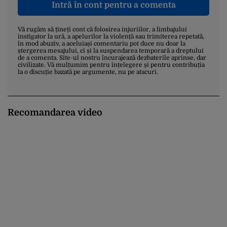
Intră în cont pentru a comenta
Vă rugăm să țineți cont că folosirea injuriilor, a limbajului
instigator la ură, a apelurilor la violență sau trimiterea repetată,
în mod abuziv, a aceluiași comentariu pot duce nu doar la
ștergerea mesajului, ci și la suspendarea temporară a dreptului
de a comenta. Site-ul nostru încurajează dezbaterile aprinse, dar
civilizate. Vă mulțumim pentru înțelegere și pentru contribuția
la o discuție bazată pe argumente, nu pe atacuri.
Recomandarea video