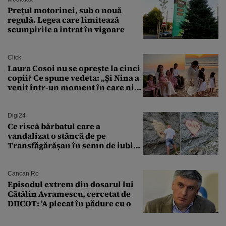
Prețul motorinei, sub o nouă
regulă. Legea care limitează
scumpirile a intrat în vigoare
Click
Laura Cosoi nu se oprește la cinci
copii? Ce spune vedeta: „Și Nina a
venit într-un moment în care nici
măcar nu mai discutam”
Digi24
Ce riscă bărbatul care a
vandalizat o stâncă de pe
Transfăgărășan în semn de iubire
față de „Anna”
Cancan.ro
Episodul extrem din dosarul lui
Cătălin Avramescu, cercetat de
DIICOT: 'A plecat în pădure cu o