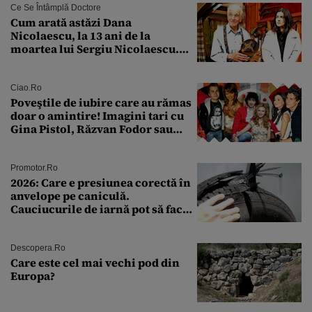
Ce Se Întâmplă Doctore
Cum arată astăzi Dana
Nicolaescu, la 13 ani de la
moartea lui Sergiu Nicolaescu.
Transformarea care i-a surprins
pe toți
Ciao.ro
Poveştile de iubire care au rămas
doar o amintire! Imagini tari cu
Gina Pistol, Răzvan Fodor sau
Andra Măruţă şi foştii parteneri
Promotor.ro
2026: Care e presiunea corectă în
anvelope pe caniculă.
Cauciucurile de iarnă pot să facă
explozie la peste 40°C?
Descopera.ro
Care este cel mai vechi pod din
Europa?