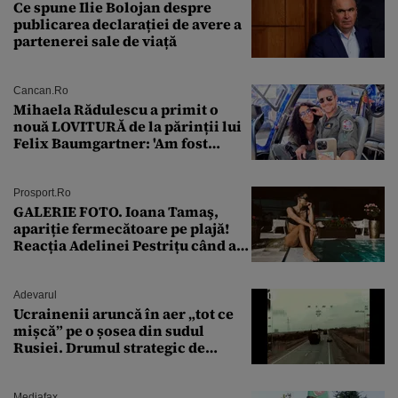
Ce spune Ilie Bolojan despre
publicarea declarației de avere a
partenerei sale de viață
Cancan.ro
Mihaela Rădulescu a primit o
nouă LOVITURĂ de la părinții lui
Felix Baumgartner: 'Am fost
ȘTEARSĂ complet din
Prosport.ro
GALERIE FOTO. Ioana Tamaş,
apariție fermecătoare pe plajă!
Reacția Adelinei Pestrițu când a
văzut-o
Adevarul
Ucrainenii aruncă în aer „tot ce
mișcă” pe o șosea din sudul
Rusiei. Drumul strategic de
aprovizionare către Crimeea este
controlat complet
Mediafax