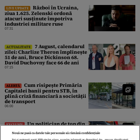
Război în Ucraina,
LIVE UPDATE
ziua 1.625. Zelenski ordonă
atacuri susținute împotriva
industriei militare ruse
07:31
7 August, calendarul
ACTUALITATE
zilei: Charlize Theron împlinește
51 de ani, Bruce Dickinson 68.
David Duchovny face 66 de ani
07:15
Cum risipește Primăria
ALERTĂ
Capitalei banii pentru STB, în
plină criză financiară a societății
de transport
06:00
Un politician de top din
EXCLUSIV
Libia a dat în judecată Poliția de
Nouă ne pasă ca datele tale personale să rămână confidențiale
Frontieră din România după ce
SRI l-a declarat, oficial, terorist
Noi și partenerii noștri
1019
stocăm și/sau accesăm informații pe dispozitivul dvs., precum identificatorii