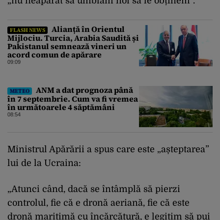
„nu neapărat să umblăm noi să le obținem”.
Alianță în Orientul
FLASH NEWS
Mijlociu. Turcia, Arabia Saudită și
Pakistanul semnează vineri un
acord comun de apărare
09:09
ANM a dat prognoza până
METEO
în 7 septembrie. Cum va fi vremea
în următoarele 4 săptămâni
08:54
Ministrul Apărării a spus care este „așteptarea”
lui de la Ucraina:
„Atunci când, dacă se întâmplă să pierzi
controlul, fie că e dronă aeriană, fie că este
dronă maritimă cu încărcătură, e legitim să pui