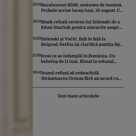
12:14
Bacalaureat 2026, sesiunea de toamnă.
Probele scrise încep luni, 10 august. Ce
trebuie să știe toți candidații
12:14
Musk refuză cererea lui Zelenski de a
folosi Starlink pentru atacurile asupra
Rusiei
11:53
Zelenski și Vučić, față în față la
Belgrad. Serbia își clarifică poziția față
de războiul din Ucraina
11:33
Ireal ce se întâmplă în România. Un
bebeluș de 11 luni, filmat la volanul
unei mașini
10:41
Iranul refuză să redeschidă
Strâmtoarea Ormuz fără un acord cu
SUA. Ce condiții pune Teheranul
Vezi toate articolele