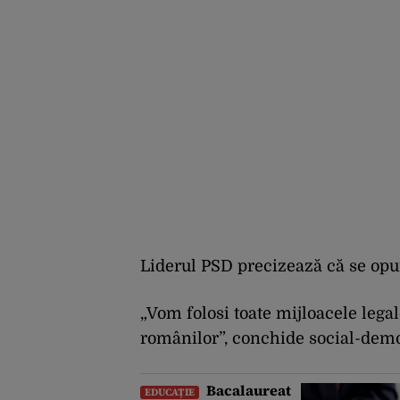
Liderul PSD precizează că se opun
„Vom folosi toate mijloacele lega
românilor”, conchide social-demo
Bacalaureat
EDUCAȚIE