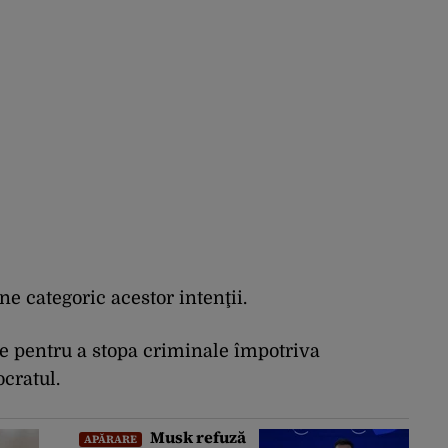
e categoric acestor intenţii.
le pentru a stopa
criminale împotriva
cratul.
Musk refuză
APĂRARE