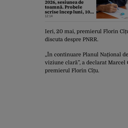
2026, sesiunea de
toamnă. Probele
scrise încep luni, 10
august. Ce trebuie să
12:14
știe toți candidații
Ieri, 20 mai, premierul Florin Cîț
discuta despre PNRR.
„În continuare Planul Național de
viziune clară”, a declarat Marcel 
premierul Florin Cîțu.