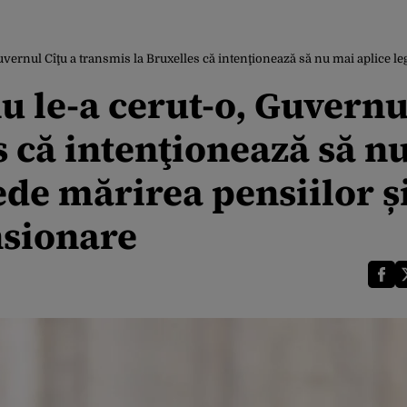
vernul Cîţu a transmis la Bruxelles că intenţionează să nu mai aplice leg
u le-a cerut-o, Guvernu
s că intenţionează să n
ede mărirea pensiilor ș
nsionare