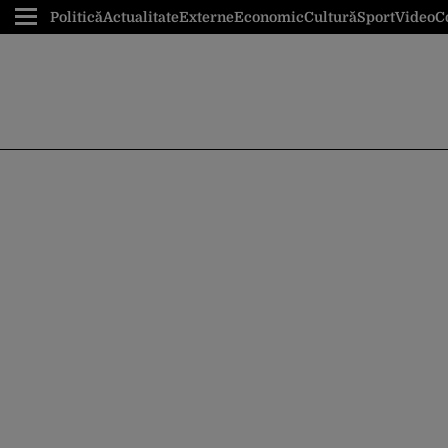
Politică
Actualitate
Externe
Economic
Cultură
Sport
Video
C