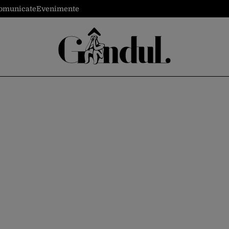
omunicate
Evenimente