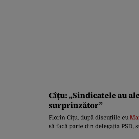
Cîțu: „Sindicatele au al
surprinzător”
Florin Cîțu, după discuțiile cu
Mar
să facă parte din delegația PSD, 