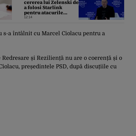
cererea lui Zelenski de
a folosi Starlink
pentru atacurile
asupra Rusiei
12:14
u s-a întâlnit cu Marcel Ciolacu pentru a
 Redresare și Reziliență nu are o coerență și o
Ciolacu, președintele PSD, după discuțiile cu