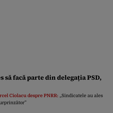
es să facă parte din delegația PSD,
cel Ciolacu despre PNRR:
„Sindicatele au ales
surprinzător”