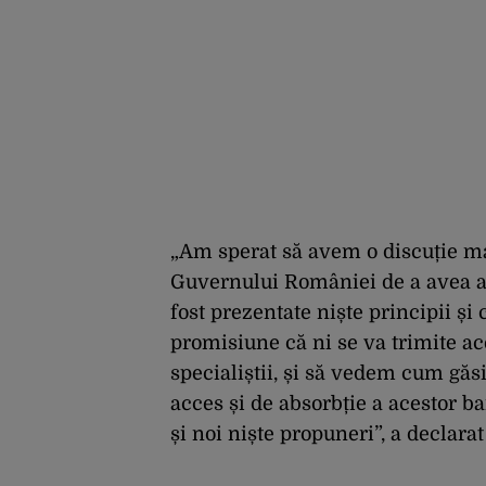
„Am sperat să avem o discuție ma
Guvernului României de a avea acc
fost prezentate niște principii ș
promisiune că ni se va trimite ace
specialiștii, și să vedem cum gă
acces și de absorbție a acestor b
și noi niște propuneri”, a declarat