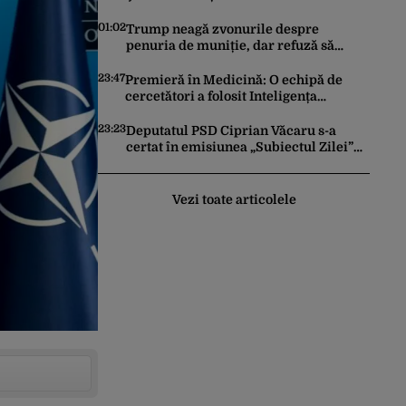
România după ce SRI l-a declarat,
oficial, terorist ISIS
01:02
Trump neagă zvonurile despre
penuria de muniție, dar refuză să
trimită rachete Ucrainei: „Avem și noi
nevoie de rachete”
23:47
Premieră în Medicină: O echipă de
cercetători a folosit Inteligența
Artificială pentru a crea primele
virusuri sintetice la tratarea de E.coli
23:23
Deputatul PSD Ciprian Văcaru s-a
certat în emisiunea „Subiectul Zilei”
cu deputatul USR Cezar Drăgoescu,
deficitul fiind motivul scandalului
Vezi toate articolele