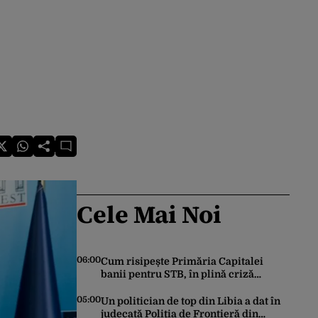
Cele Mai Noi
06:00
Cum risipește Primăria Capitalei
banii pentru STB, în plină criză
financiară a societății de transport
05:00
Un politician de top din Libia a dat în
judecată Poliția de Frontieră din