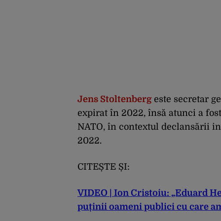
Jens Stoltenberg
este secretar g
expirat în 2022, însă atunci a fos
NATO, în contextul declansării in
2022.
CITEȘTE ȘI:
VIDEO | Ion Cristoiu: „Eduard Hel
puținii oameni publici cu care a