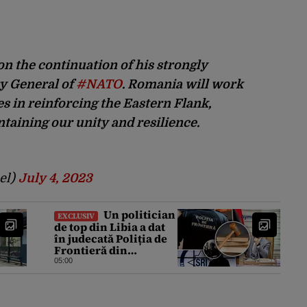
n the continuation of his strongly
y General of
#NATO
. Romania will work
es in reinforcing the Eastern Flank,
taining our unity and resilience.
el)
July 4, 2023
Un politician
EXCLUSIV
de top din Libia a dat
în judecată Poliția de
Frontieră din
România după ce SRI
05:00
l-a declarat, oficial,
terorist ISIS