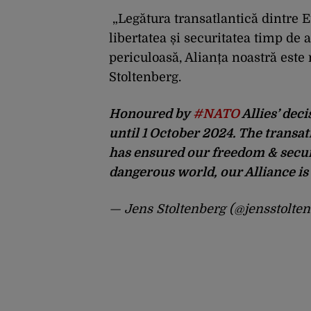
„Legătura transatlantică dintre 
libertatea și securitatea timp de 
periculoasă, Alianța noastră este
Stoltenberg.
Honoured by
#NATO
Allies’ dec
until 1 October 2024. The trans
has ensured our freedom & securi
dangerous world, our Alliance is
— Jens Stoltenberg (@jensstolte