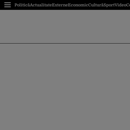
Politică
Actualitate
Externe
Economic
Cultură
Sport
Video
C