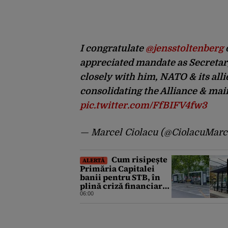
I congratulate
@jensstoltenberg
o
appreciated mandate as Secretar
closely with him, NATO & its alli
consolidating the Alliance & main
pic.twitter.com/FfBIFV4fw3
— Marcel Ciolacu (@CiolacuMarc
Cum risipește
ALERTĂ
Primăria Capitalei
banii pentru STB, în
plină criză financiară
a societății de
06:00
transport