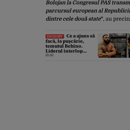
Bolojan la Congresul PAS transmi
parcursul european al Republicii
dintre cele două state
”
, au preci
Ce a ajuns să
EXCLUSIV
facă, la pușcărie,
temutul Bebino.
Liderul interlop
bucureștean, trimis la
05:00
reeducare