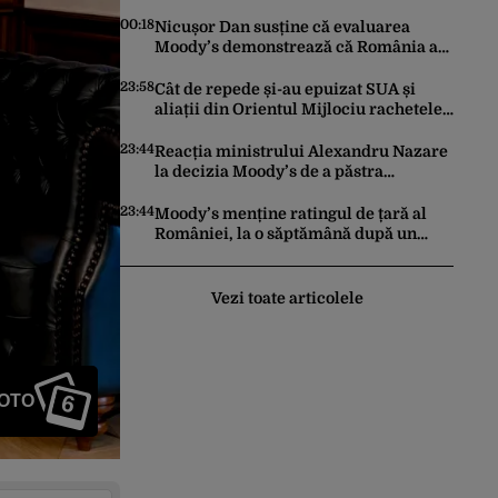
trimis la reeducare
00:18
Nicușor Dan susține că evaluarea
Moody’s demonstrează că România a
făcut pașii necesari pentru a menține
încrederea investitorilor: „Totuși,
23:58
Cât de repede și-au epuizat SUA și
perspectiva rămâne rezervată”
aliații din Orientul Mijlociu rachetele
în conflictul cu Iranul
23:44
Reacția ministrului Alexandru Nazare
la decizia Moody’s de a păstra
România recomandată investitorilor:
„Este un răgaz, dar în niciun caz un
23:44
Moody’s menține ratingul de țară al
motiv de relaxare”
României, la o săptămână după un
raport similar al agenției Fitch. Lipsa
unui guvern cu puteri depline,
principala vulnerabilitate din raport
Vezi toate articolele
6
FOTO