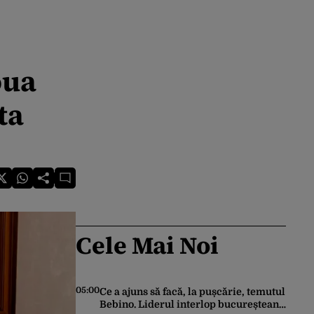
oua
ta
Cele Mai Noi
05:00
Ce a ajuns să facă, la pușcărie, temutul
Bebino. Liderul interlop bucureștean,