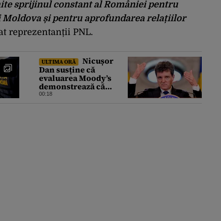
te sprijinul constant al României pentru
 Moldova și pentru aprofundarea relațiilor
zat reprezentanții PNL.
Nicușor
ULTIMA ORĂ
Dan susține că
evaluarea Moody’s
demonstrează că
România a făcut pașii
00:18
necesari pentru a
menține încrederea
investitorilor: „Totuși,
perspectiva rămâne
rezervată”