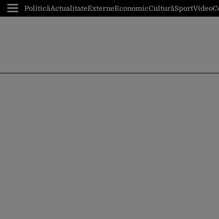
Politică
Actualitate
Externe
Economic
Cultură
Sport
Video
C