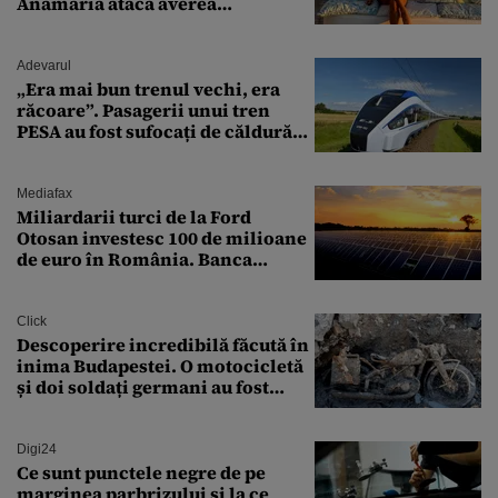
Anamaria atacă averea
milionarului
Adevarul
„Era mai bun trenul vechi, era
răcoare”. Pasagerii unui tren
PESA au fost sufocați de căldură
pe ruta București-Constanța
Mediafax
Miliardarii turci de la Ford
Otosan investesc 100 de milioane
de euro în România. Banca
Transilvania le acordă o
finanțare uriașă
Click
Descoperire incredibilă făcută în
inima Budapestei. O motocicletă
și doi soldați germani au fost
găsiți în Dunăre
Digi24
Ce sunt punctele negre de pe
marginea parbrizului și la ce