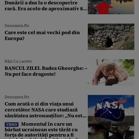
Dunării a dus la o descoperire
rară. Era acolo de aproximativ 80
de ani
Descopera.ro
Care este cel mai vechi pod din
Europa?
Râzi Cu Lacrimi
BANCUL ZILEI. Badea Gheorghe: –
Nu pot face dragoste!
Descopera.ro
Cum arată o zi din viața unui
cercetător NASA care studiază
sănătatea astronauților: „Nu este
o știință complicată”
Momentul în care un
VIDEO
bărbat ucrainean este târât cu
forța de autorități pentru a fi