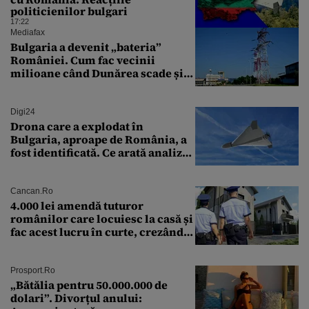
politicienilor bulgari
17:22
Mediafax
Bulgaria a devenit „bateria”
României. Cum fac vecinii
milioane când Dunărea scade și
Cernavodă produce puțin
Digi24
Drona care a explodat în
Bulgaria, aproape de România, a
fost identificată. Ce arată analiza
preliminară a epavei
Cancan.ro
4.000 lei amendă tuturor
românilor care locuiesc la casă și
fac acest lucru în curte, crezând
că nu îi vede nimeni
Prosport.ro
„Bătălia pentru 50.000.000 de
dolari”. Divorțul anului: