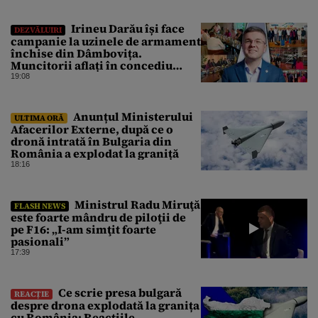
Irineu Darău își face
DEZVĂLUIRI
campanie la uzinele de armament
închise din Dâmbovița.
Muncitorii aflați în concediu
forțat din cauza lipsei comenzilor
19:08
au fost chemați de acasă pentru a
da mâna cu Ministrul Economiei
Anunțul Ministerului
ULTIMA ORĂ
Afacerilor Externe, după ce o
dronă intrată în Bulgaria din
România a explodat la graniță
18:16
Ministrul Radu Miruţă
FLASH NEWS
este foarte mândru de piloţii de
pe F16: „I-am simţit foarte
pasionali”
17:39
Ce scrie presa bulgară
REACȚIE
despre drona explodată la granița
cu România: Reacțiile