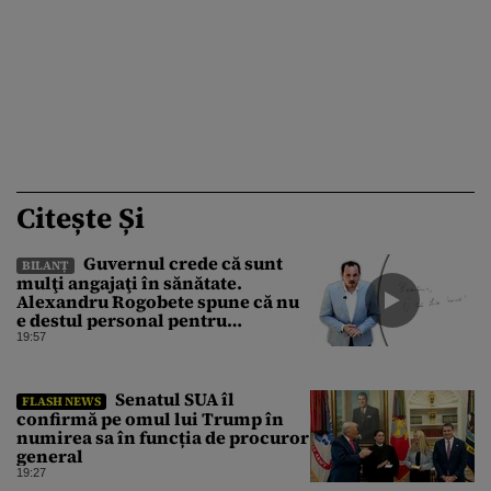
Citește Și
Guvernul crede că sunt
BILANȚ
mulţi angajaţi în sănătate.
Alexandru Rogobete spune că nu
e destul personal pentru
combaterea infecţiilor
19:57
nosocomiale
Senatul SUA îl
FLASH NEWS
confirmă pe omul lui Trump în
numirea sa în funcția de procuror
general
19:27