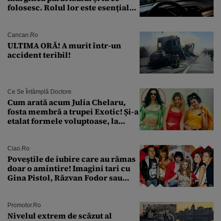
folosesc. Rolul lor este esențial
pentru siguranța mașinii
Cancan.ro
ULTIMA ORĂ! A murit într-un
accident teribil!
Ce Se Întâmplă Doctore
Cum arată acum Julia Chelaru,
fosta membră a trupei Exotic! Și-a
etalat formele voluptoase, la
aproape 50 de ani
Ciao.ro
Poveştile de iubire care au rămas
doar o amintire! Imagini tari cu
Gina Pistol, Răzvan Fodor sau
Andra Măruţă şi foştii parteneri
Promotor.ro
Nivelul extrem de scăzut al