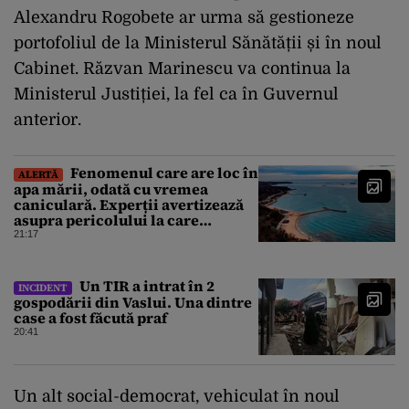
Alexandru Rogobete ar urma să gestioneze
portofoliul de la Ministerul Sănătății și în noul
Cabinet. Răzvan Marinescu va continua la
Ministerul Justiției, la fel ca în Guvernul
anterior.
Fenomenul care are loc în
ALERTĂ
apa mării, odată cu vremea
caniculară. Experții avertizează
asupra pericolului la care
oamenii pot fi expuși
21:17
Un TIR a intrat în 2
INCIDENT
gospodării din Vaslui. Una dintre
case a fost făcută praf
20:41
Un alt social-democrat, vehiculat în noul