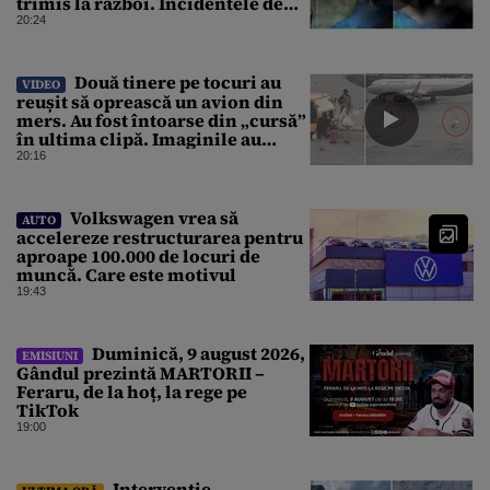
trimis la război. Incidentele de
acest fel sunt tot mai dese
20:24
Două tinere pe tocuri au
VIDEO
reușit să oprească un avion din
mers. Au fost întoarse din „cursă”
în ultima clipă. Imaginile au
devenit virale
20:16
Volkswagen vrea să
AUTO
accelereze restructurarea pentru
aproape 100.000 de locuri de
muncă. Care este motivul
19:43
Duminică, 9 august 2026,
EMISIUNI
Gândul prezintă MARTORII –
Feraru, de la hoț, la rege pe
TikTok
19:00
Intervenție