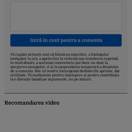
Intră în cont pentru a comenta
Vă rugăm să țineți cont că folosirea injuriilor, a limbajului
instigator la ură, a apelurilor la violență sau trimiterea repetată,
în mod abuziv, a aceluiași comentariu pot duce nu doar la
ștergerea mesajului, ci și la suspendarea temporară a dreptului
de a comenta. Site-ul nostru încurajează dezbaterile aprinse, dar
civilizate. Vă mulțumim pentru înțelegere și pentru contribuția
la o discuție bazată pe argumente, nu pe atacuri.
Recomandarea video