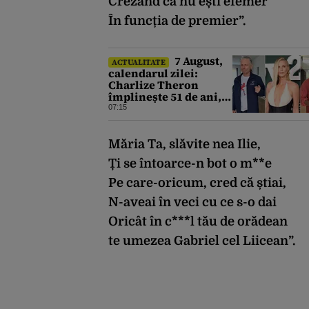
Crezând că nu ești efemer
În funcția de premier”.
7 August,
ACTUALITATE
calendarul zilei:
Charlize Theron
împlinește 51 de ani,
Bruce Dickinson 68.
07:15
David Duchovny face
66 de ani
Măria Ta, slăvite nea Ilie,
Ți se întoarce-n bot o m**e
Pe care-oricum, cred că știai,
N-aveai în veci cu ce s-o dai
Oricât în c***l tău de orădean
te umezea Gabriel cel Liicean”.