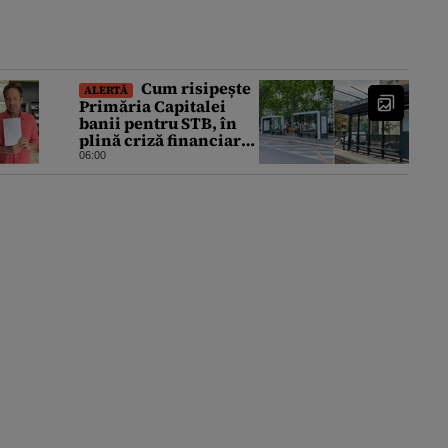
Cum risipește
ALERTĂ
Primăria Capitalei
banii pentru STB, în
plină criză financiară
a societății de
06:00
transport