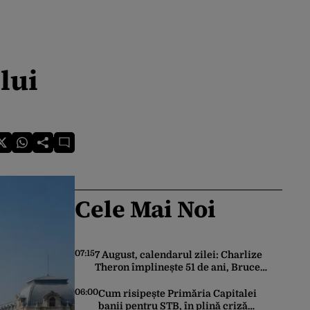
lui
Cele Mai Noi
07:15
7 August, calendarul zilei: Charlize
Theron împlinește 51 de ani, Bruce
Dickinson 68. David Duchovny face 66
de ani
06:00
Cum risipește Primăria Capitalei
banii pentru STB, în plină criză