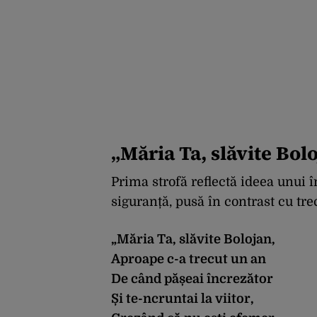
„Măria Ta, slăvite Bol
Prima strofă reflectă ideea unui
siguranță, pusă în contrast cu tre
„Măria Ta, slăvite Bolojan,
Aproape c-a trecut un an
De când pășeai încrezător
Și te-ncruntai la viitor,