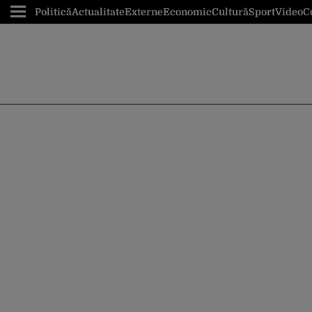
Politică
Actualitate
Externe
Economic
Cultură
Sport
Video
C