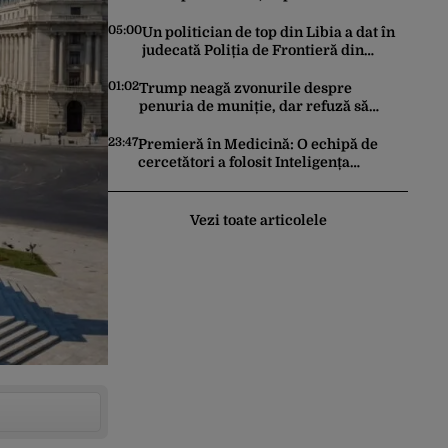
financiară a societății de transport
05:00
Un politician de top din Libia a dat în
judecată Poliția de Frontieră din
România după ce SRI l-a declarat,
oficial, terorist ISIS
01:02
Trump neagă zvonurile despre
penuria de muniție, dar refuză să
trimită rachete Ucrainei: „Avem și noi
nevoie de rachete”
23:47
Premieră în Medicină: O echipă de
cercetători a folosit Inteligența
Artificială pentru a crea primele
virusuri sintetice la tratarea de E.coli
Vezi toate articolele