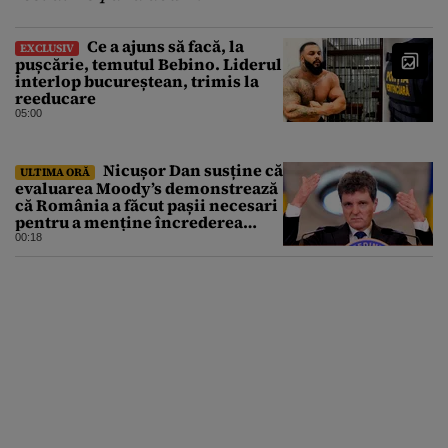
Ce a ajuns să facă, la
EXCLUSIV
pușcărie, temutul Bebino. Liderul
interlop bucureștean, trimis la
reeducare
05:00
Nicușor Dan susține că
ULTIMA ORĂ
evaluarea Moody’s demonstrează
că România a făcut pașii necesari
pentru a menține încrederea
investitorilor: „Totuși,
00:18
perspectiva rămâne rezervată”