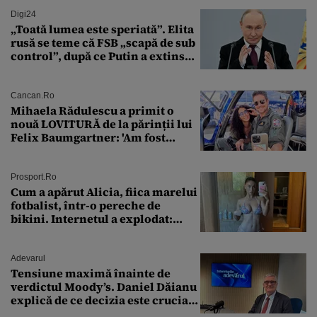
Digi24
„Toată lumea este speriată”. Elita
rusă se teme că FSB „scapă de sub
control”, după ce Putin a extins
puterea serviciului
Cancan.ro
Mihaela Rădulescu a primit o
nouă LOVITURĂ de la părinții lui
Felix Baumgartner: 'Am fost
ȘTEARSĂ complet din
Prosport.ro
Cum a apărut Alicia, fiica marelui
fotbalist, într-o pereche de
bikini. Internetul a explodat:
„Zeiță superbă!”
Adevarul
Tensiune maximă înainte de
verdictul Moody’s. Daniel Dăianu
explică de ce decizia este crucială
pentru economia României