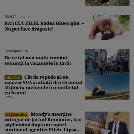
Râzi Cu Lacrimi
BANCUL ZILEI. Badea Gheorghe: –
Nu pot face dragoste!
Descopera.ro
De ce tot mai mulți români
renunță la vacanțele în țară?
Cât de repede și-au
MILITAR
epuizat SUA și aliații din Orientul
Mijlociu rachetele în conflictul
cu Iranul
23:58
Moody’s menține
ULTIMA ORĂ
ratingul de țară al României, la o
săptămână după un raport
similar al agenției Fitch. Lipsa
23:44