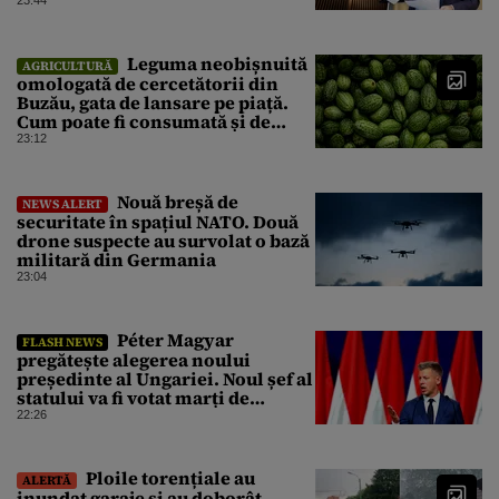
unui guvern cu puteri depline,
principala vulnerabilitate din
raport
Leguma neobișnuită
AGRICULTURĂ
omologată de cercetătorii din
Buzău, gata de lansare pe piață.
Cum poate fi consumată și de
unde provine soiul
23:12
Nouă breșă de
NEWS ALERT
securitate în spațiul NATO. Două
drone suspecte au survolat o bază
militară din Germania
23:04
Péter Magyar
FLASH NEWS
pregătește alegerea noului
președinte al Ungariei. Noul șef al
statului va fi votat marți de
Parlament
22:26
Ploile torențiale au
ALERTĂ
inundat garaje și au doborât