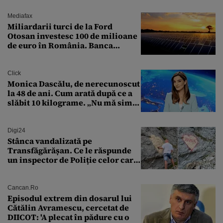
Mediafax
Miliardarii turci de la Ford
Otosan investesc 100 de milioane
de euro în România. Banca
Transilvania le acordă o
finanțare uriașă
Click
Monica Dascălu, de nerecunoscut
la 48 de ani. Cum arată după ce a
slăbit 10 kilograme. „Nu mă simt
bine în această perioadă”
Digi24
Stânca vandalizată pe
Transfăgărășan. Ce le răspunde
un inspector de Poliție celor care
întreabă: „Dar ce a făcut?”
Cancan.ro
Episodul extrem din dosarul lui
Cătălin Avramescu, cercetat de
DIICOT: 'A plecat în pădure cu o