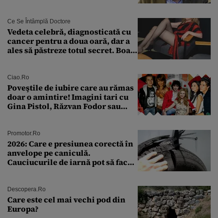
Ce Se Întâmplă Doctore
Vedeta celebră, diagnosticată cu
cancer pentru a doua oară, dar a
ales să păstreze totul secret. Boala
a fost descoperită la un control de
rutină
Ciao.ro
Poveştile de iubire care au rămas
doar o amintire! Imagini tari cu
Gina Pistol, Răzvan Fodor sau
Andra Măruţă şi foştii parteneri
Promotor.ro
2026: Care e presiunea corectă în
anvelope pe caniculă.
Cauciucurile de iarnă pot să facă
explozie la peste 40°C?
Descopera.ro
Care este cel mai vechi pod din
Europa?