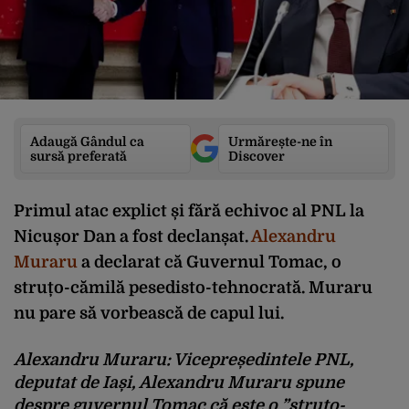
Adaugă Gândul ca
Urmărește-ne în
sursă preferată
Discover
Primul atac explict și fără echivoc al PNL la
Nicușor Dan a fost declanșat.
Alexandru
Muraru
a declarat că Guvernul Tomac, o
struțo-cămilă pesedisto-tehnocrată. Muraru
nu pare să vorbească de capul lui.
Alexandru Muraru: Vicepreședintele PNL,
deputat de Iași, Alexandru Muraru spune
despre guvernul Tomac că este o ”struțo-