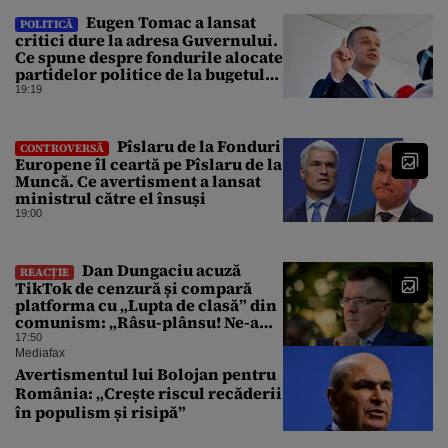
Eugen Tomac a lansat
POLITICĂ
critici dure la adresa Guvernului.
Ce spune despre fondurile alocate
partidelor politice de la bugetul
de stat
19:19
Pîslaru de la Fonduri
CONTROVERSĂ
Europene îl ceartă pe Pîslaru de la
Muncă. Ce avertisment a lansat
ministrul către el însuși
19:00
Dan Dungaciu acuză
REACȚIE
TikTok de cenzură și compară
platforma cu „Lupta de clasă” din
comunism: „Râsu-plânsu! Ne-am
întors de unde am plecat!”
17:50
Mediafax
Avertismentul lui Bolojan pentru
România: „Crește riscul recăderii
în populism și risipă”