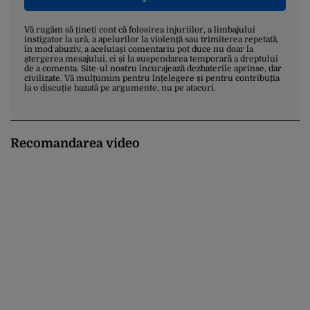
Vă rugăm să țineți cont că folosirea injuriilor, a limbajului
instigator la ură, a apelurilor la violență sau trimiterea repetată,
în mod abuziv, a aceluiași comentariu pot duce nu doar la
ștergerea mesajului, ci și la suspendarea temporară a dreptului
de a comenta. Site-ul nostru încurajează dezbaterile aprinse, dar
civilizate. Vă mulțumim pentru înțelegere și pentru contribuția
la o discuție bazată pe argumente, nu pe atacuri.
Recomandarea video