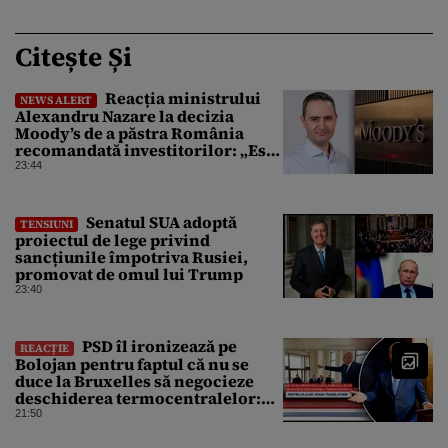
Citește Și
Reacția ministrului
NEWS ALERT
Alexandru Nazare la decizia
Moody’s de a păstra România
recomandată investitorilor: „Este
un răgaz, dar în niciun caz un
23:44
motiv de relaxare”
Senatul SUA adoptă
TENSIUNI
proiectul de lege privind
sancțiunile împotriva Rusiei,
promovat de omul lui Trump
23:40
PSD îl ironizează pe
REACȚIE
Bolojan pentru faptul că nu se
duce la Bruxelles să negocieze
deschiderea termocentralelor:
„Pentru că a dat afară
21:50
translatorii”