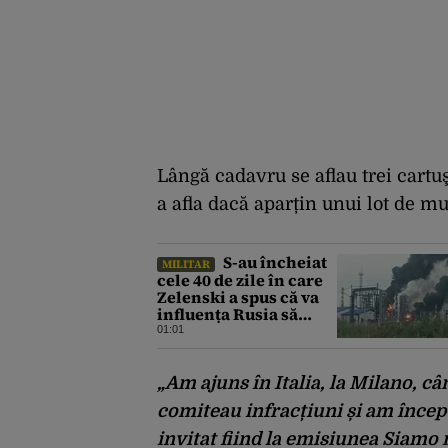
Lângă cadavru se aflau trei cartuş
a afla dacă aparțin unui lot de mun
S-au încheiat
MILITAR
cele 40 de zile în care
Zelenski a spus că va
influența Rusia să
ceară pace. Ce
01:01
rezultate a adus
operațiunea Kievului
„Am ajuns în Italia, la Milano, c
comiteau infracțiuni și am începu
invitat fiind la emisiunea Siamo 