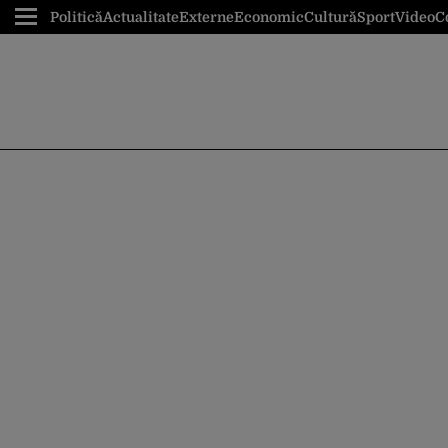
Politică
Actualitate
Externe
Economic
Cultură
Sport
Video
C