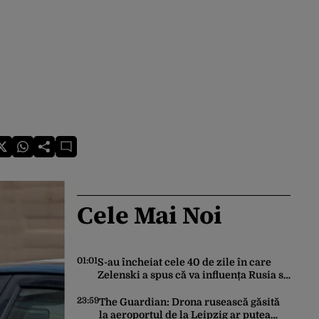
Cele Mai Noi
01:01
S-au încheiat cele 40 de zile în care
Zelenski a spus că va influența Rusia să
ceară pace. Ce rezultate a adus
operațiunea Kievului
23:59
The Guardian: Drona rusească găsită
la aeroportul de la Leipzig ar putea