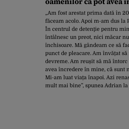
oamenilor că pot avea 
„Am fost arestat prima dată în 2
făceam acolo. Apoi m-am dus la P
În centrul de detenţie pentru mi
întâlnesc un preot, nici măcar n
închisoare. Mă gândeam ce să fa
punct de pleacare. Am învățat să 
devreme. Am reușit să mă întorc î
avea încredere în mine, că sunt m
Mi-am luat viața înapoi. Azi renas
mult mai bine”, spunea Adrian la