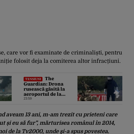
e, care vor fi examinate de criminaliști, pentru
iție folosit deja la comiterea altor infracțiuni.
The
TENSIUNI
Guardian: Drona
rusească găsită la
aeroportul de la
Leipzig ar putea
23:59
constitui un act de
escaladare a
tensiunilor NATO-
ând aveam 13 ani, m-am trezit cu prieteni care
Rusia
t și eu să fur”, mărturisea românul în 2014,
noi de la Tv2000, unde şi-a spus povestea.