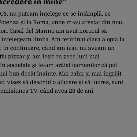
încredere în mine”
008, nu puteam înțelege ce se întâmplă, ce
otenza și la Roma, unde m-au arestat din nou.
nori Casal del Marmo am avut norocul să
u înțelegeam limba. Am terminat clasa a opta la
c în continuare, când am ieșit nu aveam un
fiu pizzar şi am ieșit cu zece luni mai
n societate şi le-am arătat oamenilor că pot
ai bun decât înainte. Mai calm și mai îngrijit.
c, visez să deschid o afacere și să lucrez, sunt
 emisiunea TV, când avea 23 de ani.