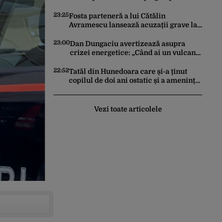
constitui un act de escaladare a
tensiunilor NATO-Rusia
23:25
Fosta parteneră a lui Cătălin
Avramescu lansează acuzații grave la
adresa acestuia și explică de ce a
sesizat DIICOT: „Făcea baie complet
23:00
Dan Dungaciu avertizează asupra
dezbrăcat cu copiii”. Fostul consilier
crizei energetice: „Când ai un vulcan
prezidențial respinge acuzațiile
deasupra, nu stai să găsești soluții cu
leucoplast”
22:52
Tatăl din Hunedoara care și-a ținut
copilul de doi ani ostatic și a amenințat
că îl ucide a fost reținut pentru 24 de
ore
Vezi toate articolele