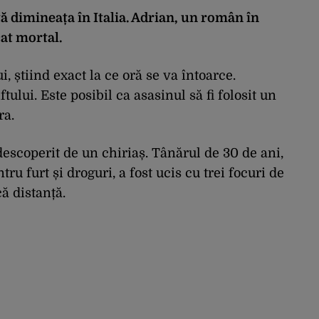
ă dimineața în Italia. Adrian, un român în
cat mortal.
ui, știind exact la ce oră se va întoarce.
iftului. Este posibil ca asasinul să fi folosit un
ra.
descoperit de un chiriaș. Tânărul de 30 de ani,
u furt și droguri, a fost ucis cu trei focuri de
ă distanță.