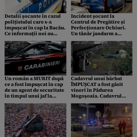
Detalii șocante în cazul
Incident șocant la
polițistului care s-a
Centrul de Pregătire și
împușcat în cap la Bacău.
Perfecționare Ochiuri.
Ce informații noi au
Un tânăr jandarm a
apărut în anchetă
MURIT, după ce a fost
împușcat în cap
Un român a MURIT după
Cadavrul unui bărbat
ce a fost împuşcat în cap
ÎMPUȘCAT a fost găsit
de un agent de securitate
vineri în Pădurea
în timpul unui jaf la
Mogoșoaia. Cadavrul
Roma
unei femei, la marginea
pădurii Bragadiru