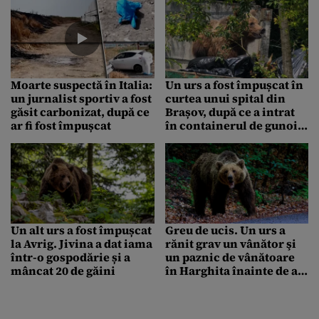
Moarte suspectă în Italia:
Un urs a fost împușcat în
un jurnalist sportiv a fost
curtea unui spital din
găsit carbonizat, după ce
Brașov, după ce a intrat
ar fi fost împușcat
în containerul de gunoi.
Nu a răspuns la
semnalele acustice și
luminoase
Un alt urs a fost împușcat
Greu de ucis. Un urs a
la Avrig. Jivina a dat iama
rănit grav un vânător şi
într-o gospodărie și a
un paznic de vânătoare
mâncat 20 de găini
în Harghita înainte de a fi
lichidat