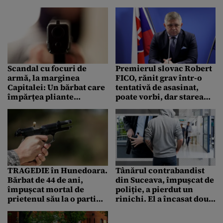
Turkmenistanului din
Viena. Oamenii legii au
București
deschis focul în legitimă
apărare
Scandal cu focuri de
Premierul slovac Robert
armă, la marginea
FICO, rănit grav într-o
Capitalei: Un bărbat care
tentativă de asasinat,
împărțea pliante
poate vorbi, dar starea
electorale a fost
lui rămâne critică
ÎMPUȘCAT în picior
TRAGEDIE în Hunedoara.
Tânărul contrabandist
Bărbat de 44 de ani,
din Suceava, împușcat de
împușcat mortal de
poliție, a pierdut un
prietenul său la o partidă
rinichi. El a încasat două
de vânătoare
gloanțe în timpul unei
urmăriri