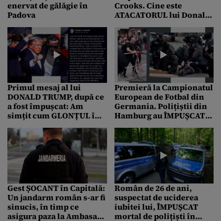
enervat de gălăgie în
Crooks. Cine este
Padova
ATACATORUL lui Donald
Trump. Primul anunț
făcut de FBI
Primul mesaj al lui
Premieră la Campionatul
DONALD TRUMP, după ce
European de Fotbal din
a fost împușcat: Am
Germania. Polițiștii din
simțit cum GLONȚUL îmi
Hamburg au ÎMPUȘCAT
se sfâșie pielea /
un bărbat care i-a
Momentul care i-ar putea
amenințat cu un piolet
aduce VICTORIA
Gest ȘOCANT în Capitală:
Român de 26 de ani,
Un jandarm român s-ar fi
suspectat de uciderea
sinucis, în timp ce
iubitei lui, ÎMPUŞCAT
asigura paza la Ambasada
mortal de polițiști în