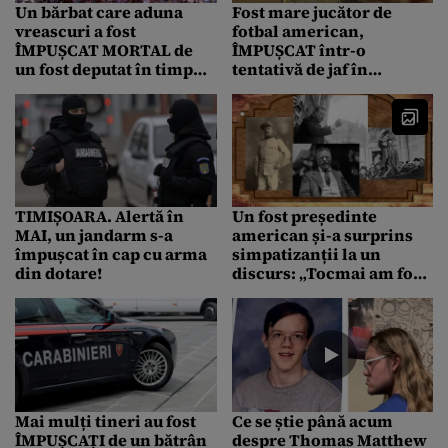
Un bărbat care aduna
Fost mare jucător de
vreascuri a fost
fotbal american,
ÎMPUȘCAT MORTAL de
ÎMPUȘCAT într-o
un fost deputat în timpul
tentativă de jaf în
unei partide de
Maryland
vânătoare în Vrancea
TIMIȘOARA. Alertă în
Un fost președinte
MAI, un jandarm s-a
american și-a surprins
împușcat în cap cu arma
simpatizanții la un
din dotare!
discurs: „Tocmai am fost
ÎMPUȘCAT, dar este
nevoie de mai mult
pentru a ucide un elan”
Mai mulți tineri au fost
Ce se știe până acum
ÎMPUȘCAȚI de un bătrân
despre Thomas Matthew