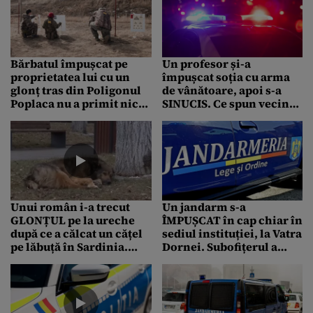
Bărbatul împușcat pe
Un profesor și-a
proprietatea lui cu un
împușcat soția cu arma
glonț tras din Poligonul
de vânătoare, apoi s-a
Poplaca nu a primit nicio
SINUCIS. Ce spun vecinii
despăgubire. Instanța l-a
despre cei doi
declarat tot pe el vinovat
Unui român i-a trecut
Un jandarm s-a
GLONȚUL pe la ureche
ÎMPUȘCAT în cap chiar în
după ce a călcat un cățel
sediul instituției, la Vatra
pe lăbuță în Sardinia.
Dornei. Subofițerul a
Cum se rezolvă amiabil
murit pe loc
aceste incidente pe
insulă