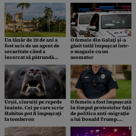
murit. Tânărul a fost
Ce l-ar fi împins la
plasat în arest la
sinucidere
domiciliu
Un tânăr de 20 de ani a
O femeie din Galați și-a
fost ucis de un agent de
găsit tatăl împușcat într-
securitate când a
o magazie cu un
încercat să pătrundă
asomator
înarmat în reședința lui
Donald Trump de la Mar-
a-Lago
Urșii, ciuruiți pe repede
O femeie a fost împușcată
înainte. Cei pe care scrie
în timpul protestelor față
Habitus pot fi împușcați
de politica anti-migrație
la tomberon
a lui Donald Trump.
Aceasta era înarmată