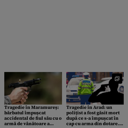
Tragedie în Maramureș:
Tragedie în Arad: un
bărbatul împușcat
polițist a fost găsit mort
accidental de fiul său cu o
după ce s-a împușcat în
armă de vânătoare a
cap cu arma din dotare.