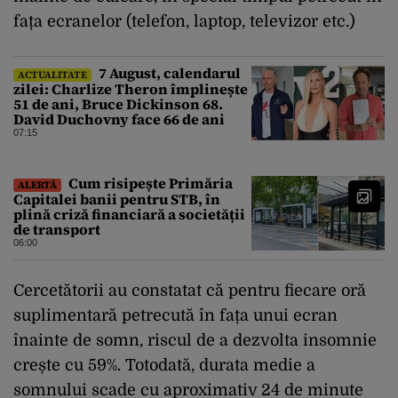
fața ecranelor (telefon, laptop, televizor etc.)
7 August, calendarul
ACTUALITATE
zilei: Charlize Theron împlinește
51 de ani, Bruce Dickinson 68.
David Duchovny face 66 de ani
07:15
Cum risipește Primăria
ALERTĂ
Capitalei banii pentru STB, în
plină criză financiară a societății
de transport
06:00
Cercetătorii au constatat că pentru fiecare oră
suplimentară petrecută în fața unui ecran
înainte de somn, riscul de a dezvolta insomnie
crește cu 59%. Totodată, durata medie a
somnului scade cu aproximativ 24 de minute