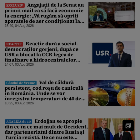
Angajaţii de la Senat au
EXCLUSIV
primit mail ca să facă economie
la energie: „Vă rugăm să opriţi
aparatele de aer condiţionat la
sfârşitul programului”
15:40, 04 Aug 2026
Reacție dură a social-
REACȚIE
democraților gorjeni, după ce
USR a blocat la CCR legea de
finalizare a hidrocentralelor
abandonate. „Nu ne-ar surprinde
14:07, 03 Aug 2026
dacă Miruță și USR ar acuza PSD și
de faptul că asupra Europei s-a
abătut o cupolă de foc”
Val de căldură
Gândul de Vreme
persistent, cod roșu de caniculă
în România. Unde se vor
înregistra temperaturi de 40 de
grade, potrivit ANM
10:25, 03 Aug 2026
Erdoğan se apropie
ANALIZA de 10
din ce în ce mai mult de Occident,
dar parteneriatul dintre Rusia și
Turcia rezistă. De ce nu este