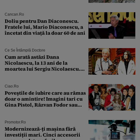
față de „Anna”
Cancan.ro
Doliu pentru Dan Diaconescu.
Fratele lui, Mario Diaconescu, a
încetat din viață la doar 60 de ani
Ce Se Întâmplă Doctore
Cum arată astăzi Dana
Nicolaescu, la 13 ani de la
moartea lui Sergiu Nicolaescu.
Transformarea care i-a surprins
pe toți
Ciao.ro
Poveştile de iubire care au rămas
doar o amintire! Imagini tari cu
Gina Pistol, Răzvan Fodor sau
Andra Măruţă şi foştii parteneri
Promotor.ro
Modernizează-ți mașina fără
investiții mari. Cinci accesorii