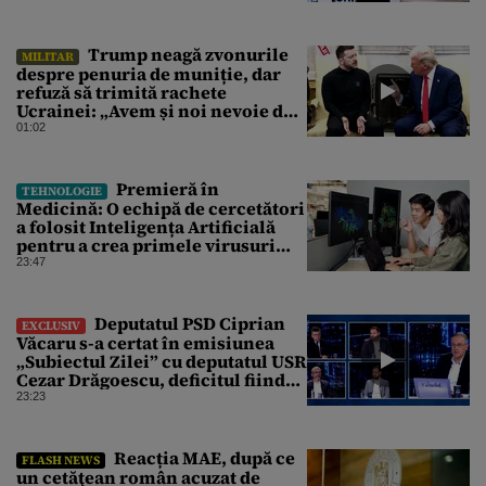
Trump neagă zvonurile
MILITAR
despre penuria de muniție, dar
refuză să trimită rachete
Ucrainei: „Avem și noi nevoie de
rachete”
01:02
Premieră în
TEHNOLOGIE
Medicină: O echipă de cercetători
a folosit Inteligența Artificială
pentru a crea primele virusuri
sintetice la tratarea de E.coli
23:47
Deputatul PSD Ciprian
EXCLUSIV
Văcaru s-a certat în emisiunea
„Subiectul Zilei” cu deputatul USR
Cezar Drăgoescu, deficitul fiind
motivul scandalului
23:23
Reacția MAE, după ce
FLASH NEWS
un cetăţean român acuzat de