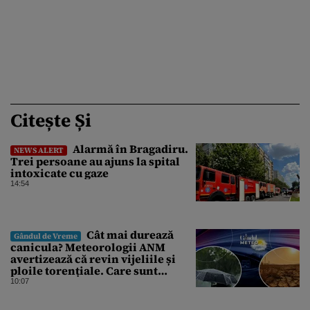
Citește Și
Alarmă în Bragadiru.
NEWS ALERT
Trei persoane au ajuns la spital
intoxicate cu gaze
14:54
Cât mai durează
Gândul de Vreme
canicula? Meteorologii ANM
avertizează că revin vijeliile și
ploile torențiale. Care sunt
zonele vizate, începând chiar de
10:07
azi