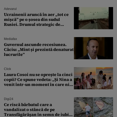
Adevarul
Ucrainenii aruncă în aer „tot ce
mișcă” pe o șosea din sudul
Rusiei. Drumul strategic de
aprovizionare către Crimeea este
controlat complet
Mediafax
Guvernul ascunde recesiunea.
Câciu: „Mint și prezintă denaturat
lucrurile”
Click
Laura Cosoi nu se oprește la cinci
copii? Ce spune vedeta: „Și Nina a
venit într-un moment în care nici
măcar nu mai discutam”
Digi24
Ce riscă bărbatul care a
vandalizat o stâncă de pe
Transfăgărășan în semn de iubire