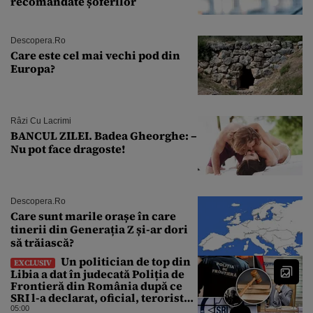
recomandate șoferilor
Descopera.ro
Care este cel mai vechi pod din
Europa?
Râzi Cu Lacrimi
BANCUL ZILEI. Badea Gheorghe: –
Nu pot face dragoste!
Descopera.ro
Care sunt marile orașe în care
tinerii din Generația Z și-ar dori
să trăiască?
Un politician de top din
EXCLUSIV
Libia a dat în judecată Poliția de
Frontieră din România după ce
SRI l-a declarat, oficial, terorist
ISIS
05:00