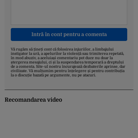
Intră în cont pentru a comenta
Vă rugăm să țineți cont că folosirea injuriilor, a limbajului
instigator la ură, a apelurilor la violență sau trimiterea repetată,
în mod abuziv, a aceluiași comentariu pot duce nu doar la
ștergerea mesajului, ci și la suspendarea temporară a dreptului
de a comenta. Site-ul nostru încurajează dezbaterile aprinse, dar
civilizate. Vă mulțumim pentru înțelegere și pentru contribuția
la o discuție bazată pe argumente, nu pe atacuri.
Recomandarea video