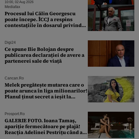
Moscova îngrijorată de
10:00, 02 Aug 2026
orientarea spre vest a Ankarei
Mediafax
Procesul lui Călin Georgescu
poate începe. ÎCCJ a respins
contestațiile în dosarul privind
lovitura de stat
Digi24
Ce spune Ilie Bolojan despre
publicarea declarației de avere a
partenerei sale de viață
Cancan.ro
Melek pregătește mutarea care o
poate arunca în liga milionarilor!
Planul ținut secret a ieșit la
lumină
Prosport.ro
GALERIE FOTO. Ioana Tamaş,
apariție fermecătoare pe plajă!
Reacția Adelinei Pestrițu când a
văzut-o