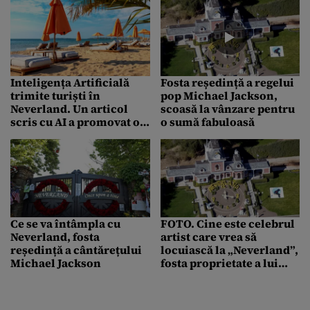
Inteligența Artificială
Fosta reședință a regelui
trimite turiști în
pop Michael Jackson,
Neverland. Un articol
scoasă la vânzare pentru
scris cu AI a promovat o
o sumă fabuloasă
destinație inexistentă.
Sucesul a fost fenomenal
Ce se va întâmpla cu
FOTO. Cine este celebrul
Neverland, fosta
artist care vrea să
reședință a cântărețului
locuiască la „Neverland”,
Michael Jackson
fosta proprietate a lui
Michael Jackson