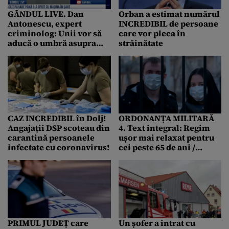
GÂNDUL LIVE. Dan
Orban a estimat numărul
Antonescu, expert
INCREDIBIL de persoane
criminolog: Unii vor să
care vor pleca în
aducă o umbră asupra
străinătate
celor care aplică legea
CAZ INCREDIBIL în Dolj!
ORDONANȚA MILITARĂ
Angajații DSP scoteau din
4. Text integral: Regim
carantină persoanele
ușor mai relaxat pentru
infectate cu coronavirus!
cei peste 65 de ani /
Pedepse aspre pentru cei
care nu respectă
izolarea/carantina /
Spații de carantinare
pentru șoferii de TIR / Se
îngheață prețurile la
energie și carburanți
PRIMUL JUDEȚ care
Un șofer a intrat cu