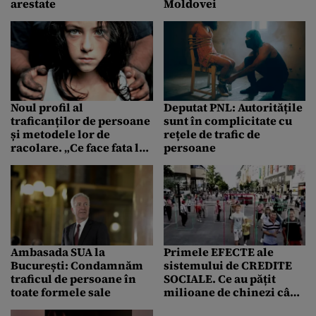
arestate
Moldovei
Noul profil al
Deputat PNL: Autoritățile
traficanților de persoane
sunt în complicitate cu
și metodele lor de
rețele de trafic de
racolare. „Ce face fata lu`
persoane
tata, câți bani am făcut
noi în seara asta?”
Ambasada SUA la
Primele EFECTE ale
București: Condamnăm
sistemului de CREDITE
traficul de persoane în
SOCIALE. Ce au pățit
toate formele sale
milioane de chinezi când
au încercat să cumpere