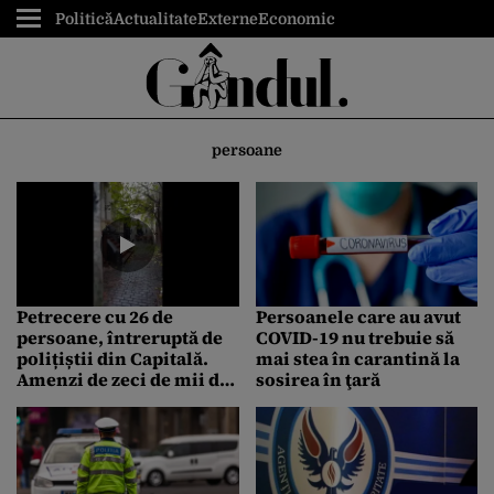
Politică
Actualitate
Externe
Economic
persoane
Petrecere cu 26 de
Persoanele care au avut
persoane, întreruptă de
COVID-19 nu trebuie să
polițiștii din Capitală.
mai stea în carantină la
Amenzi de zeci de mii de
sosirea în ţară
lei