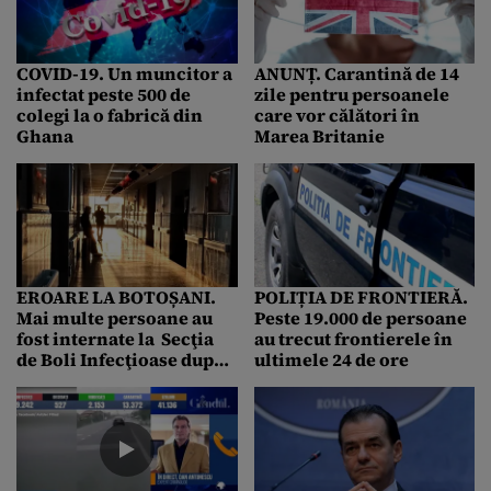
COVID-19. Un muncitor a
ANUNȚ. Carantină de 14
infectat peste 500 de
zile pentru persoanele
colegi la o fabrică din
care vor călători în
Ghana
Marea Britanie
EROARE LA BOTOȘANI.
POLIȚIA DE FRONTIERĂ.
Mai multe persoane au
Peste 19.000 de persoane
fost internate la Secţia
au trecut frontierele în
de Boli Infecţioase după
ultimele 24 de ore
ce au fost diagnosticate
greșit cu coronavirus