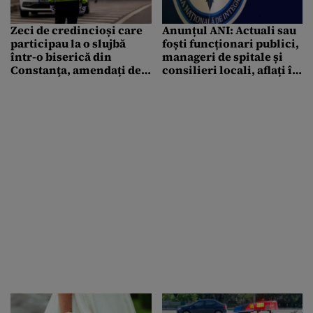
Zeci de credincioși care
Anunțul ANI: Actuali sau
participau la o slujbă
foști funcționari publici,
într-o biserică din
manageri de spitale și
Constanţa, amendați de
consilieri locali, aflați în
polițiști
incompatibilitate. Este
vorba de 17 persoane!