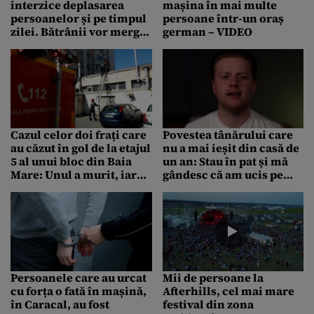
interzice deplasarea
mașina în mai multe
persoanelor și pe timpul
persoane într-un oraș
zilei. Bătrânii vor merge
german – VIDEO
la magazin doar între
anumite ore
Cazul celor doi frați care
Povestea tânărului care
au căzut în gol de la etajul
nu a mai ieșit din casă de
5 al unui bloc din Baia
un an: Stau în pat și mă
Mare: Unul a murit, iar
gândesc că am ucis pe
altul este în stare gravă.
cineva – VIDEO
Ce spun vecinii
Persoanele care au urcat
Mii de persoane la
cu forța o fată în mașină,
Afterhills, cel mai mare
în Caracal, au fost
festival din zona