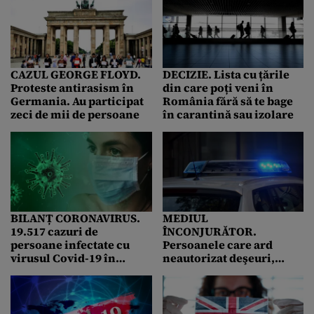
CAZUL GEORGE FLOYD.
DECIZIE. Lista cu țările
Proteste antirasism în
din care poți veni în
Germania. Au participat
România fără să te bage
zeci de mii de persoane
în carantină sau izolare
BILANȚ CORONAVIRUS.
MEDIUL
19.517 cazuri de
ÎNCONJURĂTOR.
persoane infectate cu
Persoanele care ard
virusul Covid-19 în
neautorizat deşeuri,
România. 13.526 au fost
căutate de 140 de forţe de
declarate vindecate
ordine la Vidra