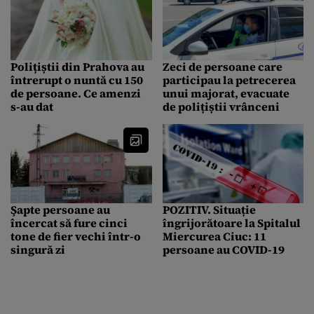
Polițiștii din Prahova au
Zeci de persoane care
întrerupt o nuntă cu 150
participau la petrecerea
de persoane. Ce amenzi
unui majorat, evacuate
s-au dat
de polițiștii vrânceni
Şapte persoane au
POZITIV. Situație
încercat să fure cinci
îngrijorătoare la Spitalul
tone de fier vechi într-o
Miercurea Ciuc: 11
singură zi
persoane au COVID-19